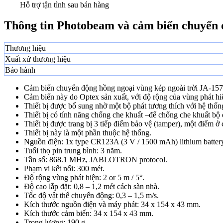
Hỗ trợ tận tình sau bán hàng
Thông tin Photobeam và cảm biến chuyển 
Thương hiệu
Xuất xứ thương hiệu
Bảo hành
Cảm biến chuyển động hồng ngoại vùng kép ngoài trời J
Cảm biến này do Optex sản xuất, với độ rộng của vùng phát hiệ
Thiết bị được bổ sung nhờ một bộ phát tương thích với hệ th
Thiết bị có tính năng chống che khuất –để chống che khuất bộ 
Thiết bị được trang bị 3 tiếp điểm bảo vệ (tamper), một điểm ở 
Thiết bị này là một phần thuộc hệ thống.
Nguồn điện: 1x type CR123A (3 V / 1500 mAh) lithium batter
Tuổi thọ pin trung bình: 3 năm.
Tần số: 868.1 MHz, JABLOTRON protocol.
Phạm vi kết nối: 300 mét.
Độ rộng vùng phát hiện: 2 or 5 m / 5°.
Độ cao lắp đặt: 0,8 – 1,2 mét cách sàn nhà.
Tốc độ vật thể chuyển động: 0,3 – 1,5 m/s.
Kích thước nguồn điện và máy phát: 34 x 154 x 43 mm.
Kích thước cảm biến: 34 x 154 x 43 mm.
Trọng lượng: 190 g.