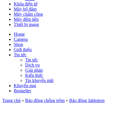
Khóa điện tử
Máy bộ đàm
Máy chấm công
Máy đếm tiền
Thiết bị mạng
Home
Camera
Shop
Giới thiệu
Tin tức
Tin tức
Dịch vụ
Giải pháp
Kiến thức
Tin khuyến mãi
Khuyến mại
Bestseller
Trang chủ
»
Báo động chống trộm
»
Báo động Jablotron