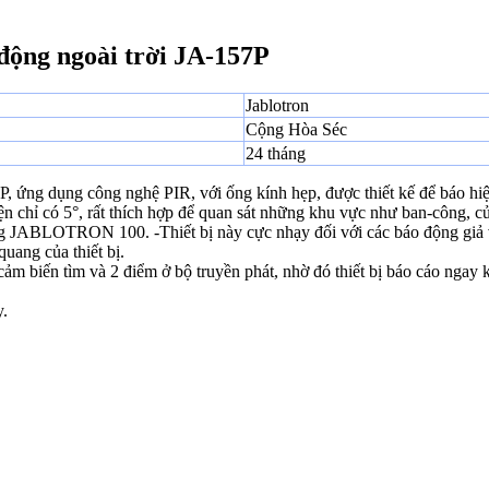
động ngoài trời JA-157P
Jablotron
Cộng Hòa Séc
24 tháng
A-157P, ứng dụng công nghệ PIR, với ống kính hẹp, được thiết kế để báo
n chỉ có 5°, rất thích hợp để quan sát những khu vực như ban-công, cử
ống JABLOTRON 100. -Thiết bị này cực nhạy đối với các báo động giả 
quang của thiết bị.
cảm biến tìm và 2 điểm ở bộ truyền phát, nhờ đó thiết bị báo cáo ngay k
y.