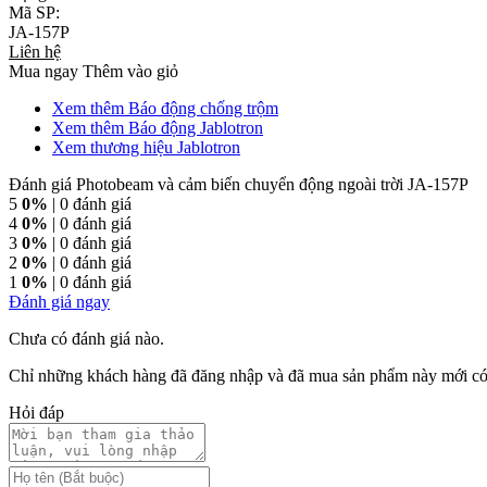
Mã SP:
JA-157P
Liên hệ
Mua ngay
Thêm vào giỏ
Xem thêm Báo động chống trộm
Xem thêm Báo động Jablotron
Xem thương hiệu Jablotron
Đánh giá Photobeam và cảm biến chuyển động ngoài trời JA-157P
5
0%
| 0 đánh giá
4
0%
| 0 đánh giá
3
0%
| 0 đánh giá
2
0%
| 0 đánh giá
1
0%
| 0 đánh giá
Đánh giá ngay
Chưa có đánh giá nào.
Chỉ những khách hàng đã đăng nhập và đã mua sản phẩm này mới có t
Hỏi đáp