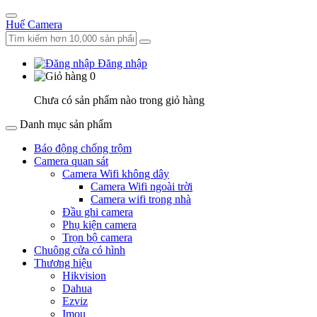
Huế Camera
Đăng nhập
0
Chưa có sản phẩm nào trong giỏ hàng
Danh mục sản phẩm
Báo động chống trộm
Camera quan sát
Camera Wifi không dây
Camera Wifi ngoài trời
Camera wifi trong nhà
Đầu ghi camera
Phụ kiện camera
Trọn bộ camera
Chuông cửa có hình
Thương hiệu
Hikvision
Dahua
Ezviz
Imou