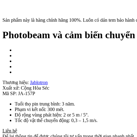
Sản phẩm này là hàng chính hãng 100%. Luôn có dán tem bảo hành c
Photobeam và cảm biến chuyển 
Thương hiệu:
Jablotron
Xuất xứ:
Cộng Hòa Séc
Mã SP:
JA-157P
Tuổi thọ pin trung bình: 3 năm.
Phạm vi kết nối: 300 mét.
Độ rộng vùng phát hiện: 2 or 5 m / 5°.
Tốc độ vật thể chuyển động: 0,3 – 1,5 m/s.
Liên hệ
Để lại thông tin để được chúng tôi tư vấn trong thời gian nhanh nhất