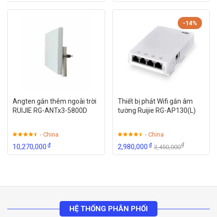
-14%
Angten gắn thêm ngoài trời
Thiết bị phát Wifi gắn âm
RUIJIE RG-ANTx3-5800D
tường Ruijie RG-AP130(L)
- China
- China
₫
₫
₫
10,270,000
2,980,000
3,450,000
HỆ THỐNG PHÂN PHỐI