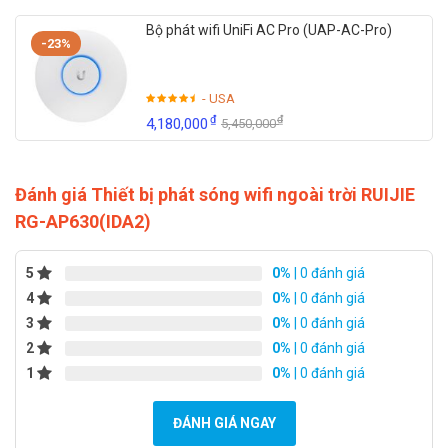
Bộ phát wifi UniFi AC Pro (UAP-AC-Pro)
-23%
- USA
₫
₫
4,180,000
5,450,000
Đánh giá Thiết bị phát sóng wifi ngoài trời RUIJIE
RG-AP630(IDA2)
5
0%
| 0 đánh giá
4
0%
| 0 đánh giá
3
0%
| 0 đánh giá
2
0%
| 0 đánh giá
1
0%
| 0 đánh giá
ĐÁNH GIÁ NGAY