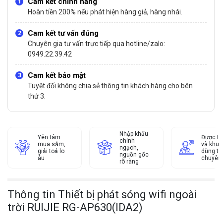
Cam kết chính hãng
Hoàn tiền 200% nếu phát hiện hàng giả, hàng nhái.
Cam kết tư vấn đúng
Chuyên gia tư vấn trực tiếp qua hotline/zalo:
0949.22.39.42
Cam kết bảo mật
Tuyệt đối không chia sẻ thông tin khách hàng cho bên
thứ 3.
Nhập khẩu
Yên tâm
Được tư
chính
mua sắm,
và khu
ngạch,
giải toả lo
dùng từ
nguồn gốc
âu
chuyên
rõ ràng
Thông tin Thiết bị phát sóng wifi ngoài
trời RUIJIE RG-AP630(IDA2)