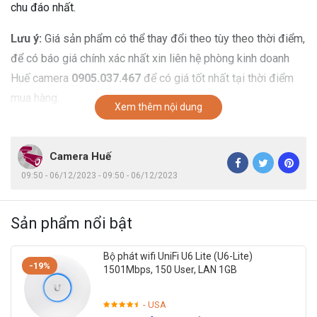
chu đáo nhất.
Lưu ý:
Giá sản phẩm có thể thay đổi theo tùy theo thời điểm,
để có báo giá chính xác nhất xin liên hệ phòng kinh doanh
Huế camera
0905.037.467
để có giá tốt nhất tại thời điểm
mua hàng.
Xem thêm nội dung
Camera Huế
09:50 - 06/12/2023 - 09:50 - 06/12/2023
Sản phẩm nổi bật
Bộ phát wifi UniFi U6 Lite (U6-Lite)
-19%
1501Mbps, 150 User, LAN 1GB
- USA