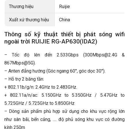
Thương hiệu
Ruijie
Xuất xứ thương hiệu
China
Thông số kỹ thuật thiết bị phát sóng wifi
ngoài trời RUIJIE RG-AP630(IDA2)
– Tốc độ lên đến 2.533Gbps (300Mbps@2.4G &
867Mbps@5G).
– Anten đẳng hướng (Góc ngang 60°, góc dọc 30°).
– Hỗ trợ 2 băng tần:
+ 802.11b/g/n: 2.4GHz to 2.483GHz.
+ 802.11a/n/ac: 5.150GHz to 5.350GHz / 5.47GHz to
5.725GHz / 5.725GHz to 5.850GHz
– Dòng sản phẩm phù hợp sử dụng cho khu vực rộng lớn
như sân bãi, bến cảng, …. độ phủ sóng khu vực có đường
kính 250m