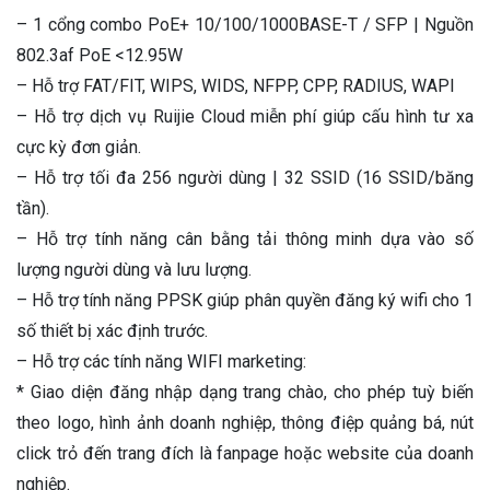
– 1 cổng combo PoE+ 10/100/1000BASE-T / SFP | Nguồn
802.3af PoE <12.95W
– Hỗ trợ FAT/FIT, WIPS, WIDS, NFPP, CPP, RADIUS, WAPI
– Hỗ trợ dịch vụ Ruijie Cloud miễn phí giúp cấu hình tư xa
cực kỳ đơn giản.
– Hỗ trợ tối đa 256 người dùng | 32 SSID (16 SSID/băng
tần).
– Hỗ trợ tính năng cân bằng tải thông minh dựa vào số
lượng người dùng và lưu lượng.
– Hỗ trợ tính năng PPSK giúp phân quyền đăng ký wifi cho 1
số thiết bị xác định trước.
– Hỗ trợ các tính năng WIFI marketing:
* Giao diện đăng nhập dạng trang chào, cho phép tuỳ biến
theo logo, hình ảnh doanh nghiệp, thông điệp quảng bá, nút
click trỏ đến trang đích là fanpage hoặc website của doanh
nghiệp.