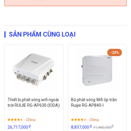
SẢN PHẨM CÙNG LOẠI
-23%
Thiết bị phát sóng wifi ngoài
Bộ phát sóng Wifi ốp trần
trời RUIJIE RG-AP630 (IODA)
Ruijie RG-AP840-I
- China
- China
₫
₫
₫
26,717,000
8,837,000
11,480,000