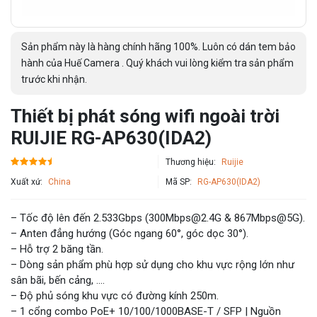
Sản phẩm này là hàng chính hãng 100%. Luôn có dán tem bảo
hành của Huế Camera . Quý khách vui lòng kiểm tra sản phẩm
trước khi nhận.
Thiết bị phát sóng wifi ngoài trời
RUIJIE RG-AP630(IDA2)
Thương hiệu:
Ruijie
Xuất xứ:
China
Mã SP:
RG-AP630(IDA2)
– Tốc độ lên đến 2.533Gbps (300Mbps@2.4G & 867Mbps@5G).
– Anten đẳng hướng (Góc ngang 60°, góc dọc 30°).
– Hỗ trợ 2 băng tần.
– Dòng sản phẩm phù hợp sử dụng cho khu vực rộng lớn như
sân bãi, bến cảng, ….
– Độ phủ sóng khu vực có đường kính 250m.
– 1 cổng combo PoE+ 10/100/1000BASE-T / SFP | Nguồn