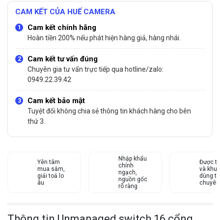
CAM KẾT CỦA HUẾ CAMERA
Cam kết chính hãng
Hoàn tiền 200% nếu phát hiện hàng giả, hàng nhái.
Cam kết tư vấn đúng
Chuyên gia tư vấn trực tiếp qua hotline/zalo:
0949.22.39.42
Cam kết bảo mật
Tuyệt đối không chia sẻ thông tin khách hàng cho bên
thứ 3.
Nhập khẩu
Yên tâm
Được tư
chính
mua sắm,
và khu
ngạch,
giải toả lo
dùng từ
nguồn gốc
âu
chuyên
rõ ràng
Thông tin Unmanaged switch 16 cổng