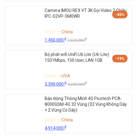
Camera IMOU REX VT 3K Gọi Video 2 Chiều
-45%
IPC-S2VP-5M0WR
- China
₫
₫
1,450,000
2,625,000
Bộ phát wifi UniFi U6 Lite (U6-Lite)
-19%
1501Mbps, 150 User, LAN 1GB
- USA
₫
₫
3,390,000
4,200,000
Báo Động Thông Minh 4G Picotech PCA-
8000GSM-4G 32 Vùng (32 Vùng Không Dây
+ 2 Vùng Có Dây)
- China
₫
4,914,000