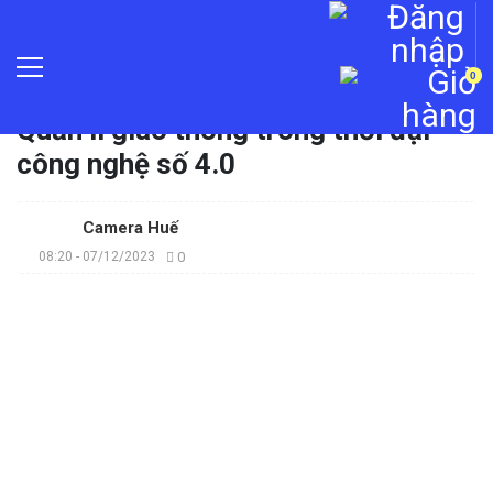
0
Trang chủ
»
Tin tức
»
Quản lí giao thông trong thời đại
công nghệ số 4.0
Camera Huế
08:20 - 07/12/2023
0