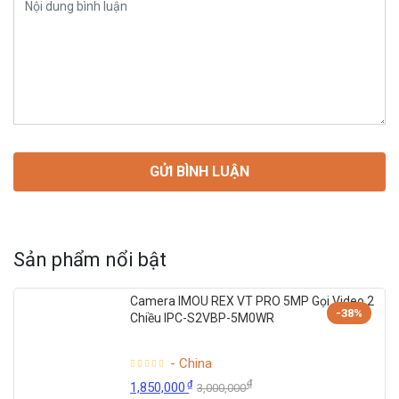
Sản phẩm nổi bật
Camera IMOU REX VT PRO 5MP Gọi Video 2
-38%
Chiều IPC-S2VBP-5M0WR
- China
₫
₫
1,850,000
3,000,000