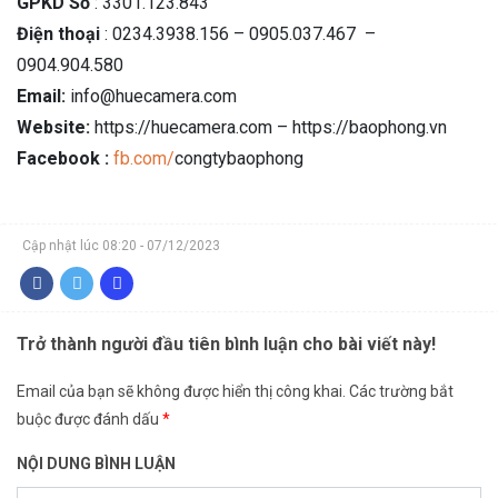
GPKD Số
: 3301.123.843
Điện thoại
: 0234.3938.156 – 0905.037.467 –
0904.904.580
Email:
info@huecamera.com
Website:
https://huecamera.com – https://baophong.vn
Facebook :
fb.com/
congtybaophong
Cập nhật lúc 08:20 - 07/12/2023
Trở thành người đầu tiên bình luận cho bài viết này!
Email của bạn sẽ không được hiển thị công khai.
Các trường bắt
buộc được đánh dấu
*
NỘI DUNG BÌNH LUẬN