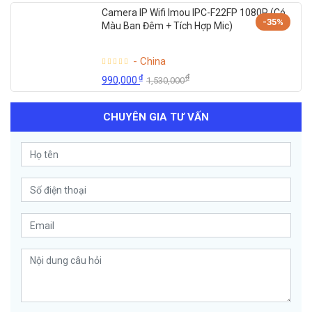
Camera IP Wifi Imou IPC-F22FP 1080P (Có
-35%
Màu Ban Đêm + Tích Hợp Mic)
- China
₫
₫
990,000
1,530,000
CHUYÊN GIA TƯ VẤN