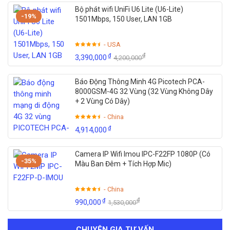
Bộ phát wifi UniFi U6 Lite (U6-Lite)
-19%
1501Mbps, 150 User, LAN 1GB
- USA
₫
₫
3,390,000
4,200,000
Báo Động Thông Minh 4G Picotech PCA-
8000GSM-4G 32 Vùng (32 Vùng Không Dây
+ 2 Vùng Có Dây)
- China
₫
4,914,000
Camera IP Wifi Imou IPC-F22FP 1080P (Có
-35%
Màu Ban Đêm + Tích Hợp Mic)
- China
₫
₫
990,000
1,530,000
CHUYÊN GIA TƯ VẤN