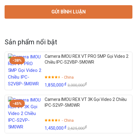
Sản phẩm nổi bật
Camera IMOU REX VT PRO 5MP Gọi Video 2
-38%
Chiều IPC-S2VBP-5M0WR
- China
₫
₫
1,850,000
3,000,000
Camera IMOU REX VT 3K Gọi Video 2 Chiều
-45%
IPC-S2VP-5M0WR
- China
₫
₫
1,450,000
2,625,000