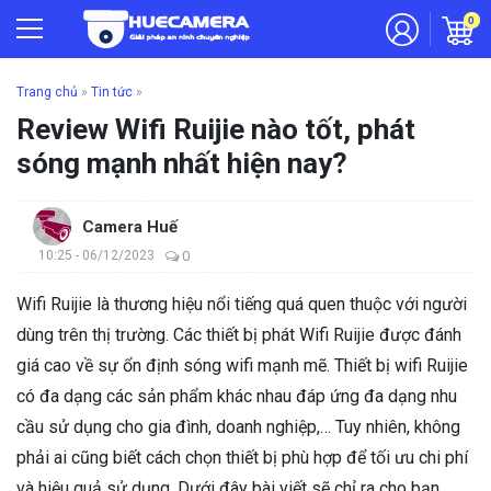
0
Trang chủ
»
Tin tức
»
Review Wifi Ruijie nào tốt, phát
sóng mạnh nhất hiện nay?
Camera Huế
10:25 - 06/12/2023
0
Wifi Ruijie là thương hiệu nổi tiếng quá quen thuộc với người
dùng trên thị trường. Các thiết bị phát Wifi Ruijie được đánh
giá cao về sự ổn định sóng wifi mạnh mẽ. Thiết bị wifi Ruijie
có đa dạng các sản phẩm khác nhau đáp ứng đa dạng nhu
cầu sử dụng cho gia đình, doanh nghiệp,… Tuy nhiên, không
phải ai cũng biết cách chọn thiết bị phù hợp để tối ưu chi phí
và hiệu quả sử dụng. Dưới đây bài viết sẽ chỉ ra cho bạn