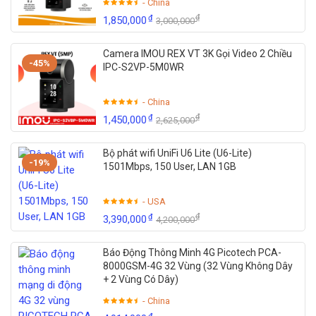
- China
₫
₫
1,850,000
3,000,000
Camera IMOU REX VT 3K Gọi Video 2 Chiều
-45%
IPC-S2VP-5M0WR
- China
₫
₫
1,450,000
2,625,000
Bộ phát wifi UniFi U6 Lite (U6-Lite)
-19%
1501Mbps, 150 User, LAN 1GB
- USA
₫
₫
3,390,000
4,200,000
Báo Động Thông Minh 4G Picotech PCA-
8000GSM-4G 32 Vùng (32 Vùng Không Dây
+ 2 Vùng Có Dây)
- China