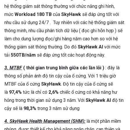
hệ thống giám sát thông thường với chức năng ghi hình,
mức
Workload 180 TB
của
SkyHawk
sẽ đáp ứng tốt với
nhu cầu sử dụng 24/7 . Tuy nhiên với các hệ thống giám sát
thông minh, nhu cầu phân tích dữ liệu ( đọc ghi hỗn hợp ) sẽ
làm cho dung lượng đọc/ghi hàng năm cao hơn so với hệ
thống giám sát thông thường. Do đó
SkyHawk AI
với mức
tải
550TB/năm
sẽ đáp ứng tốt các hoạt động này.
3. MTBF
( thời gian trung bình giữa các lần lỗi )
: đây là
thông số phản ánh độ tin cậy của ổ cứng. Với 1 triệu giờ
MTBF của ổ cứng
SkyHawk
. Độ tin cậy của ổ cứng sẽ
là
97,4%
tức là chỉ có
2,6%
chiếc ổ cứng có khả năng hư
hỏng trong thời gian sử dụng 3 năm. Với
SkyHawk
AI
độ tin
cậy sẽ là
98,3%
trong 3 năm sử dụng
4. SkyHawk Health Management (SHM):
là một phần mềm
nhúng, được thiết kế cho khả năng ngăn chặn, can thiệp và