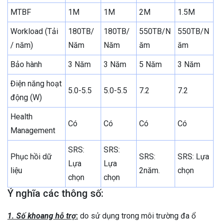
MTBF
1M
1M
2M
1.5M
Workload (Tải
180TB/
180TB/
550TB/N
550TB/N
/ năm)
Năm
Năm
ăm
ăm
Bảo hành
3 Năm
3 Năm
5 Năm
3 Năm
Điện năng hoạt
5.0-5.5
5.0-5.5
7.2
7.2
động (W)
Health
Có
Có
Có
Có
Management
SRS:
SRS:
Phục hồi dữ
SRS:
SRS: Lựa
Lựa
Lựa
liệu
2năm.
chọn
chọn
chọn
Ý nghĩa các thông số:
1. Số khoang hỗ trợ
:
do sử dụng trong môi trường đa ổ