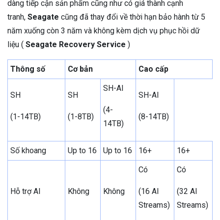
dàng tiếp cận sản phẩm cũng như có giá thành cạnh
tranh,
Seagate
cũng đã thay đổi về thời hạn bảo hành từ 5
năm xuống còn 3 năm và không kèm dịch vụ phục hồi dữ
liệu (
Seagate Recovery Service
)
Thông số
Cơ bản
Cao cấp
SH-AI
SH
SH
SH-AI
(4-
(1-14TB)
(1-8TB)
(8-14TB)
14TB)
Số khoang
Up to 16
Up to 16
16+
16+
Có
Có
Hỗ trợ AI
Không
Không
(16 AI
(32 AI
Streams)
Streams)