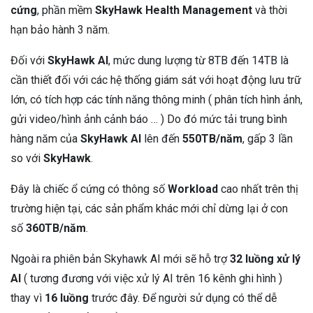
cứng
, phần mềm
SkyHawk Health Management
và thời
hạn bảo hành 3 năm.
Đối với
SkyHawk AI
, mức dung lượng từ 8TB đến 14TB là
cần thiết đối với các hệ thống giám sát với hoạt động lưu trữ
lớn, có tích hợp các tính năng thông minh ( phân tích hình ảnh,
gửi video/hình ảnh cảnh báo … ) Do đó mức tải trung bình
hàng năm của
SkyHawk AI
lên đến
550TB/năm
, gấp 3 lần
so với
SkyHawk
.
Đây là chiếc ổ cứng có thông số
Workload
cao nhất trên thị
trường hiện tại, các sản phẩm khác mới chỉ dừng lại ở con
số
360TB/năm
.
Ngoài ra phiên bản Skyhawk AI mới sẽ hỗ trợ
32 luồng xử lý
AI
( tương đương với việc xử lý AI trên 16 kênh ghi hình )
thay vì
16 luồng
trước đây. Để người sử dụng có thể dễ