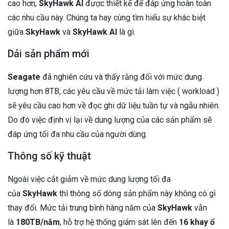
cao hơn,
SkyHawk AI
được thiết kế để đáp ứng hoàn toàn
các nhu cầu này. Chúng ta hay cùng tìm hiểu sự khác biệt
giữa
SkyHawk
và
SkyHawk AI
là gì.
Dải sản phẩm mới
Seagate
đã nghiên cứu và thấy rằng đối với mức dung
lượng hơn 8TB, các yêu cầu về mức tải làm việc ( workload )
sẽ yêu cầu cao hơn về đọc ghi dữ liệu tuần tự và ngẫu nhiên.
Do đó việc định vị lại về dung lượng của các sản phẩm sẽ
đáp ứng tối đa nhu cầu của người dùng.
Thông số kỹ thuật
Ngoài việc cắt giảm về mức dung lượng tối đa
của
SkyHawk
thì thông số dòng sản phẩm này không có gì
thay đổi. Mức tải trung bình hàng năm của
SkyHawk
vẫn
là
180TB/năm
, hỗ trợ hệ thống giám sát lên đến
16 khay ổ