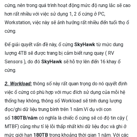
cứng, nên trong quá trình hoạt động mức độ rung lắc sẽ cao
hơn rất nhiều với việc sử dụng 1, 2 ổ cứng ở PC,
Workstation, việc này sẽ ảnh hưởng rất nhiều đến tuổi thọ ổ
cứng.
Để giải quyết vấn đề này, ổ cứng
SkyHawk
từ mức dung
lượng 4TB sẽ được trang bị cảm biết rung quay ( RV
Sensors ), do đó
SkyHawk
sẽ hỗ trợ lên đến 16 khay ổ
cứng.
2. Workload:
thông số này rất quan trọng do nó quyết định
việc ổ cứng có phù hợp với mục đích sử dụng của mỗi hệ
thống hay không, thông số Workload sẽ tính dung lượng
đọc/ghi dữ liệu trung bình trên 1 năm.Ví dụ với con
số
180TB/năm
có nghĩa là chiếc ổ cứng sẽ có độ tin cậy (
MTBF) cũng như tỉ lệ lỗi thấp nhất khi dữ liệu đọc và ghi ở
mức giới hạn
180TB
trong khoảng thời gian 1 năm. Với các