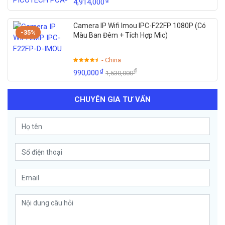
₫
4,914,000
Camera IP Wifi Imou IPC-F22FP 1080P (Có
-35%
Màu Ban Đêm + Tích Hợp Mic)
- China
₫
₫
990,000
1,530,000
CHUYÊN GIA TƯ VẤN