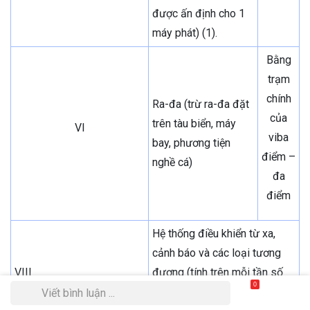
được ấn định cho 1
máy phát) (1).
Bằng
trạm
chính
Ra-đa (trừ ra-đa đặt
của
trên tàu biển, máy
VI
viba
bay, phương tiện
điểm –
nghề cá)
đa
điểm
Hệ thống điều khiển từ xa,
cảnh báo và các loại tương
VIII
đương (tính trên mỗi tần số
0
phát được ấn định theo phạm
Viết bình luận ...