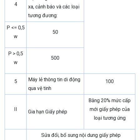
4
xa, cảnh báo và các loại
tương đương:
P <= 0,5
50
w
P > 0,5
500
w
Máy lẻ thông tin di động
5
100
qua vệ tinh
Bằng 20% mức cấp
II
mới giấy phép của
Gia hạn Giấy phép
loại tương ứng
Sửa đổi, bổ sung nội dung giấy phép