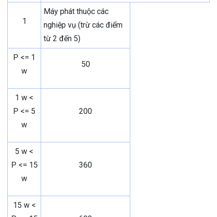
Máy phát thuộc các
1
nghiệp vụ (trừ các điểm
từ 2 đến 5)
P <= 1
50
w
1 w <
P <= 5
200
w
5 w <
P <= 15
360
w
15 w <