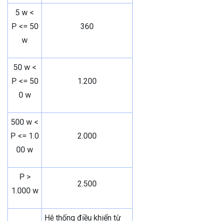
5 w <
P <= 50
360
w
50 w <
P <= 50
1.200
0 w
500 w <
P <= 1.0
2.000
00 w
P >
2.500
1.000 w
Hệ thống điều khiển từ