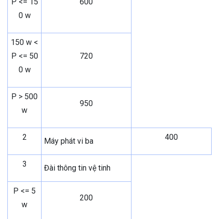
P <= 15
600
0 w
150 w <
P <= 50
720
0 w
P > 500
950
w
2
400
Máy phát vi ba
3
Đài thông tin vệ tinh
P <= 5
200
w