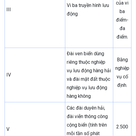
của vi
Vi ba truyền hình lưu
III
ba
động
điểm-
đa
điểm.
Đài ven biển dùng
Bằng
riêng thuộc nghiệp
nghiệp
vụ lưu động hàng hải
IV
vụ cố
và đài mặt đất thuộc
định.
nghiệp vụ lưu động
hàng không
Các đài duyên hải,
đài viễn thông công
cộng biển (tính trên
2.500
V
mỗi tần số phát