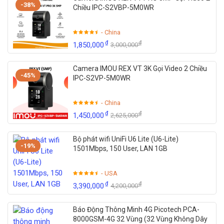
-38%
Chiều IPC-S2VBP-5M0WR
- China
₫
₫
1,850,000
3,000,000
Camera IMOU REX VT 3K Gọi Video 2 Chiều
-45%
IPC-S2VP-5M0WR
- China
₫
₫
1,450,000
2,625,000
Bộ phát wifi UniFi U6 Lite (U6-Lite)
-19%
1501Mbps, 150 User, LAN 1GB
- USA
₫
₫
3,390,000
4,200,000
Báo Động Thông Minh 4G Picotech PCA-
8000GSM-4G 32 Vùng (32 Vùng Không Dây