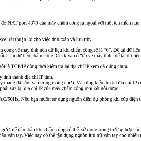
sau đó NAT port 4370 của máy chấm công ra ngoài với một tên miền nào
el rất thuận lợi cho việc tính toán và lưu trữ.
ấm công về máy tính nên dữ liệu khi chấm công sẽ là “0”. Để tải dữ 
ải dữ liệu chấm công. Click vào ô “tải về máy tính” để tải dữ liệu 
nối là TCP/IP đồng thời kiểm tra lại địa chỉ IP xem đã đúng chưa.
 tính thành địa chỉ IP tĩnh.
y mạng đã cắm vào trong mạng chưa. Và cũng kiểm tra lại địa chỉ IP 
phải sửa lại địa chỉ IP của máy chấm công mới kết nối được.
AC/50Hz. Nếu bạn muốn sử dụng nguồn điện dự phòng khi cúp điện thì
 người để đảm bảo khi chấm công có thể sử dụng trong trường hợp các
1 dấu vân tay, Việc này có thể tận dụng nguồn lưu trữ vân tay cho nhiề