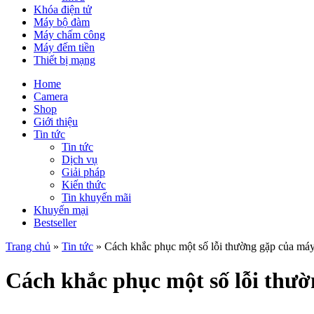
Khóa điện tử
Máy bộ đàm
Máy chấm công
Máy đếm tiền
Thiết bị mạng
Home
Camera
Shop
Giới thiệu
Tin tức
Tin tức
Dịch vụ
Giải pháp
Kiến thức
Tin khuyến mãi
Khuyến mại
Bestseller
Trang chủ
»
Tin tức
»
Cách khắc phục một số lỗi thường gặp của má
Cách khắc phục một số lỗi thư