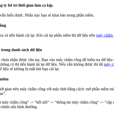
 ty bố trí thời gian làm ca kíp.
 vẫn hiểu được. Phần này bạn sẽ khai báo trong phần mềm.
công
và tiến hành cài lại. Khi cài lại phần mềm thì dữ liệu trên
máy chấm 
 trong danh sách dữ liệu
g chưa nhận được vân tay. Bạn vào máy chấm công để kiểm tra dữ liệ
hông có thì tiến hành tải lại dữ liệu. Nếu vẫn không được thì tắt
máy c
iệu sẽ không bị mất khi bạn cài lại.
n mềm
 thời gian trên máy chấm công với máy tính bằng cách: mở phần mềm
an”.
ối máy chấm công” -> “kết nối” -> “thông tin máy chấm công” -> “cập n
chỉnh sửa bình thường.