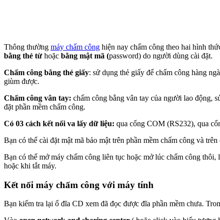
Thông thường
máy chấm công
hiện nay chấm công theo hai hình thứ
bằng thẻ từ
hoặc
bằng mật mã (
password) do người dùng cài đặt.
Chấm công bằng thẻ giấy
: sử dụng thẻ giấy để chấm công hàng ngà
giùm được.
Chấm công vân tay:
chấm công bằng vân tay của người lao động, sử
đặt phần mềm chấm công.
Có 03 cách kết nối va lấy dữ liệu:
qua cổng COM (RS232), qua cổng
Bạn có thể cài đặt mật mã bảo mật trên phần mềm chấm công và trên 
Bạn có thể mở máy chấm công liên tục hoặc mở lúc chấm công thôi, 
hoặc khi tắt máy.
Kết nối máy chấm công với máy tính
Bạn kiểm tra lại ổ đĩa CD xem đã đọc được đĩa phần mềm chưa. Trong