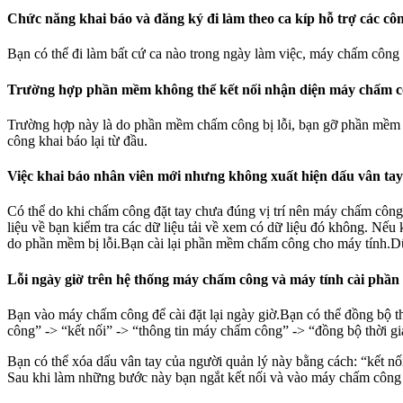
Chức năng khai báo và đăng ký đi làm theo ca kíp hỗ trợ các công
Bạn có thể đi làm bất cứ ca nào trong ngày làm việc, máy chấm công
Trường hợp phần mềm không thể kết nối nhận diện máy chấm 
Trường hợp này là do phần mềm chấm công bị lỗi, bạn gỡ phần mềm ra 
công khai báo lại từ đầu.
Việc khai báo nhân viên mới nhưng không xuất hiện dấu vân tay
Có thể do khi chấm công đặt tay chưa đúng vị trí nên máy chấm côn
liệu về bạn kiểm tra các dữ liệu tải về xem có dữ liệu đó không. Nếu k
do phần mềm bị lỗi.Bạn cài lại phần mềm chấm công cho máy tính.Dữ l
Lỗi ngày giờ trên hệ thống máy chấm công và máy tính cài phầ
Bạn vào máy chấm công để cài đặt lại ngày giờ.Bạn có thể đồng bộ
công” -> “kết nối” -> “thông tin máy chấm công” -> “đồng bộ thời gi
Bạn có thể xóa dấu vân tay của người quản lý này bằng cách: “kết n
Sau khi làm những bước này bạn ngắt kết nối và vào máy chấm công 