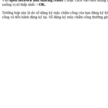
Vào
open network and sharing center
( hoặc click vào biểu tượng 
xuống vị trí thấp nhất ->
OK.
Trường hợp này là do số dăng ký máy chấm công của bạn đăng ký kh
công và tiến hành đăng ký lại. Số đăng ký máy chấm công thường gh