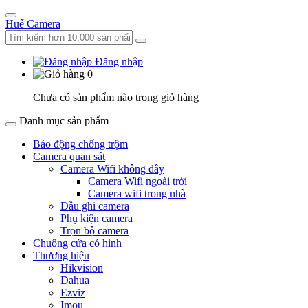
Huế Camera
Đăng nhập
0
Chưa có sản phẩm nào trong giỏ hàng
Danh mục sản phẩm
Báo động chống trộm
Camera quan sát
Camera Wifi không dây
Camera Wifi ngoài trời
Camera wifi trong nhà
Đầu ghi camera
Phụ kiện camera
Trọn bộ camera
Chuông cửa có hình
Thương hiệu
Hikvision
Dahua
Ezviz
Imou