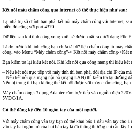
Kết nối máu chấm công qua internet có thể thực hiện như sau:
Tại nhà trụ sở chính bạn phải kết nối máy chấm công với Internet, 
miền đó cộng với port 4370.
Dữ liệu sau khi tính công xong xuôi sẽ được xuất ra dưới dạng File Exc
Là do trước khi tính công bạn chưa tải dữ liệu chấm công từ máy ch
công, vào Menu “Máy chấm công”-> Kết nối máy chấm công->Kết nối->T
Bạn kiểm tra lại kiểu kết nối. Khi kết nối qua cổng mạng thì kiểu kết 
– Nếu kết nối trực tiếp với máy tính thì bạn phải đổi địa chỉ IP của máy
– Nếu kết nối qua mạng nội bộ (mạng LAN) thì kiểm tra lại đường dâ
Nếu bị trùng thì bạn không thể kết nối được với máy chấm công, bạn 
Máy chấm công sử dụng Adapter cắm trực tiếp vào nguồn điện 220V
5VDC/1A.
Có thể đăng ký đến 10 ngón tay của một người.
Với máy chấm công vân tay bạn có thể khai báo 1 dấu vân tay cho 1
vân tay hai ngón trỏ của hai bàn tay là đủ thông thường chỉ cần lấy 