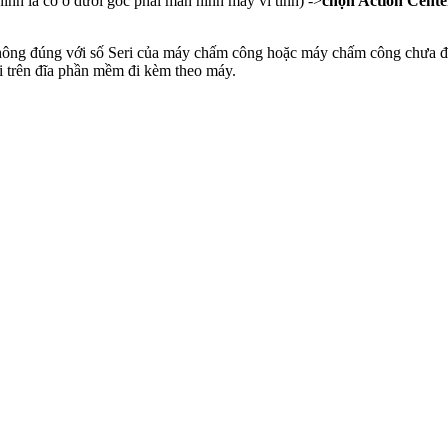
hình lá cờ ở dưới góc phải màn hình máy vi tính) ->
chọn Action Cente
ông đúng với số Seri của máy chấm công hoặc máy chấm công chưa đư
i trên đĩa phần mềm đi kèm theo máy.