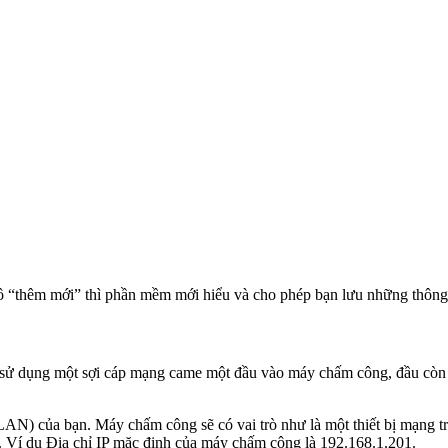
 ô “thêm mới” thì phần mềm mới hiểu và cho phép bạn lưu những thông 
 sử dụng một sợi cáp mạng came một đầu vào máy chấm công, đầu còn l
N) của bạn. Máy chấm công sẽ có vai trò như là một thiết bị mạng 
. Ví dụ Địa chỉ IP mặc định của máy chấm công là 192.168.1.201.