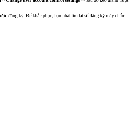
r
->
Change user account control settings
-> sau đó kéo thanh trượt
ợc đăng ký. Để khắc phục, bạn phải tìm lại số đăng ký máy chấm