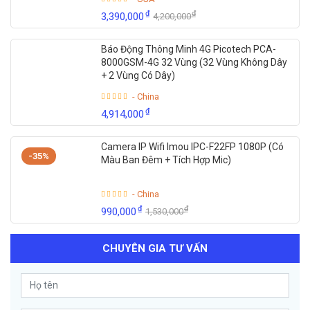
₫
₫
3,390,000
4,200,000
Báo Động Thông Minh 4G Picotech PCA-
8000GSM-4G 32 Vùng (32 Vùng Không Dây
+ 2 Vùng Có Dây)
- China
₫
4,914,000
Camera IP Wifi Imou IPC-F22FP 1080P (Có
-35%
Màu Ban Đêm + Tích Hợp Mic)
- China
₫
₫
990,000
1,530,000
CHUYÊN GIA TƯ VẤN