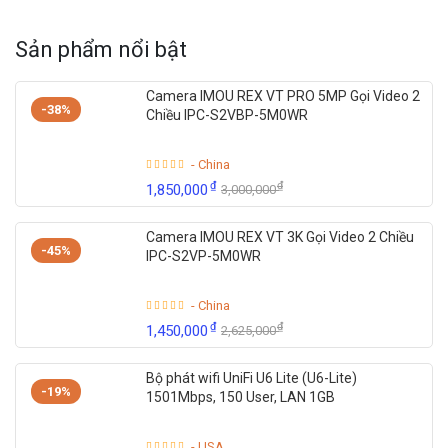
Sản phẩm nổi bật
Camera IMOU REX VT PRO 5MP Gọi Video 2
-38%
Chiều IPC-S2VBP-5M0WR
- China
₫
₫
1,850,000
3,000,000
Camera IMOU REX VT 3K Gọi Video 2 Chiều
-45%
IPC-S2VP-5M0WR
- China
₫
₫
1,450,000
2,625,000
Bộ phát wifi UniFi U6 Lite (U6-Lite)
-19%
1501Mbps, 150 User, LAN 1GB
- USA