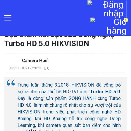
0
Trang chủ
»
Tin tức
»
Đặc điểm nổi bật của Công nghệ
Turbo HD 5.0 HIKVISION
Camera Huế
06:21 - 07/12/2023
0
Trung tuần tháng 3.2018, HIKVISION đã công bố
sự ra đời của thế hệ HD-TVI mới:
Turbo HD 5.0
.
Đây là dòng sản phẩm SONG HÀNH cùng Turbo
HD 4.0, là minh chứng rõ nhất cho sự vượt trội của
HIKVISION trong việc phát triển công nghệ HD
Analog: khi HD Analog hỗ trợ công nghệ Deep
Learning, k
hi camera quan sát ban đêm cho hình