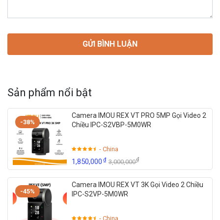
Sản phẩm nổi bật
Camera IMOU REX VT PRO 5MP Gọi Video 2
-38%
Chiều IPC-S2VBP-5M0WR
- China
₫
₫
1,850,000
3,000,000
Camera IMOU REX VT 3K Gọi Video 2 Chiều
-45%
IPC-S2VP-5M0WR
- China