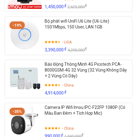
₫
₫
1,450,000
2,625,000
Bộ phát wifi UniFi U6 Lite (U6-Lite)
-19%
1501Mbps, 150 User, LAN 1GB
- USA
₫
₫
3,390,000
4,200,000
Báo Động Thông Minh 4G Picotech PCA-
8000GSM-4G 32 Vùng (32 Vùng Không Dây
+ 2 Vùng Có Dây)
- China
₫
4,914,000
Camera IP Wifi Imou IPC-F22FP 1080P (Có
-35%
Màu Ban Đêm + Tích Hợp Mic)
- China
₫
₫
990,000
1,530,000