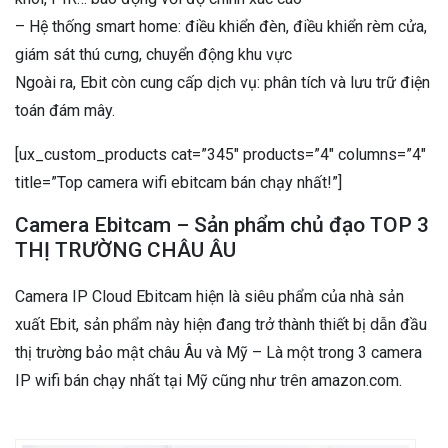
– Hệ thống smart home: điều khiển đèn, điều khiển rèm cửa,
giám sát thú cưng, chuyển động khu vực
Ngoài ra, Ebit còn cung cấp dịch vụ: phân tích và lưu trữ điện
toán đám mây.
[ux_custom_products cat=”345″ products=”4″ columns=”4″
title=”Top camera wifi ebitcam bán chạy nhất!”]
Camera Ebitcam – Sản phẩm chủ đạo TOP 3
THỊ TRƯỜNG CHÂU ÂU
Camera IP Cloud Ebitcam hiện là siêu phẩm của nhà sản
xuất Ebit, sản phẩm này hiện đang trở thành thiết bị dẫn đầu
thị trường bảo mật châu Âu và Mỹ – Là một trong 3 camera
IP wifi bán chạy nhất tại Mỹ cũng như trên amazon.com.