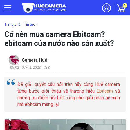
0
Trang chủ
»
Tin tức
»
Có nên mua camera Ebitcam?
ebitcam của nước nào sản xuất?
Camera Huế
05:02 - 07/12/2023
0
Để giải quyết câu hỏi trên hãy cùng
Huế camera
từng bước giới thiệu về thương hiệu
Ebitcam
và
những ưu điểm nổi bật cũng như giải pháp an ninh
mà ebitcam mang lại