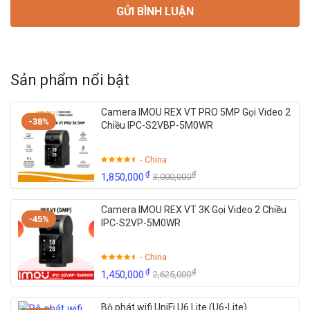
Sản phẩm nổi bật
Camera IMOU REX VT PRO 5MP Gọi Video 2
-38%
Chiều IPC-S2VBP-5M0WR
- China
₫
₫
1,850,000
3,000,000
Camera IMOU REX VT 3K Gọi Video 2 Chiều
-45%
IPC-S2VP-5M0WR
- China
₫
₫
1,450,000
2,625,000
Bộ phát wifi UniFi U6 Lite (U6-Lite)