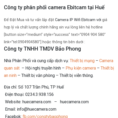
Công ty phân phối camera Ebitcam tại Huế
Để Đặt Mua và tư vấn lắp đặt
Camera IP Wifi Ebitcam với
giá
hợp lý và chất lượng chính hãng xin vui lòng liên hệ hotline
[button size=”medium” style=”success” text=”0904 904 580″
link=”tel:0904904580″] hoặc thông tin bên dưới :
Công ty TNHH TMDV Bảo Phong
Nhà Phân Phối và cung cấp dịch vụ:
Thiết bị mạng
–
Camera
quan sát
– Hội nghị truyền hình –
Phụ kiện camera
–
Thiết bị
an ninh
– Thiết bị văn phòng – Thiết bị viễn thông.
Địa chỉ: Số 107 Trần Phú, TP Huế
Điện thoại: 0234.3.938.156
Website: huecamera.com – huecamera.com
Email: info@huecamera.com
Facebok:
fb.com/congtybaophong