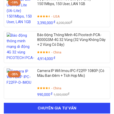
-19%
1501Mbps, 150 User, LAN 1GB
- USA
₫
₫
3,390,000
4,200,000
Báo Động Thông Minh 4G Picotech PCA-
8000GSM-4G 32 Vùng (32 Vùng Không Dây
+ 2 Vùng Có Dây)
- China
₫
4,914,000
Camera IP Wifi Imou IPC-F22FP 1080P (Có
-35%
Màu Ban Đêm + Tích Hợp Mic)
- China
₫
₫
990,000
1,530,000
CHUYÊN GIA TƯ VẤN