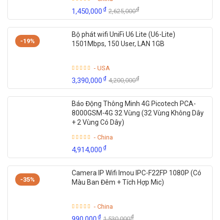
₫
₫
1,450,000
2,625,000
Bộ phát wifi UniFi U6 Lite (U6-Lite)
-19%
1501Mbps, 150 User, LAN 1GB
- USA
₫
₫
3,390,000
4,200,000
Báo Động Thông Minh 4G Picotech PCA-
8000GSM-4G 32 Vùng (32 Vùng Không Dây
+ 2 Vùng Có Dây)
- China
₫
4,914,000
Camera IP Wifi Imou IPC-F22FP 1080P (Có
-35%
Màu Ban Đêm + Tích Hợp Mic)
- China
₫
₫
990,000
1,530,000