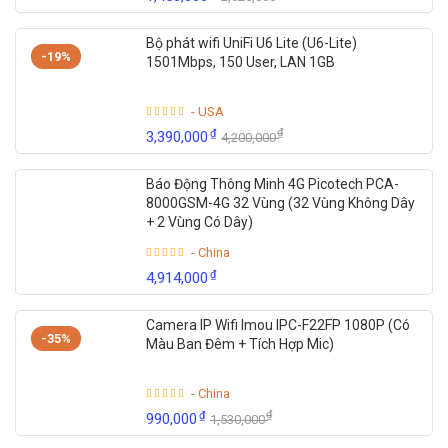
Bộ phát wifi UniFi U6 Lite (U6-Lite)
-19%
1501Mbps, 150 User, LAN 1GB
- USA
₫
₫
3,390,000
4,200,000
Báo Động Thông Minh 4G Picotech PCA-
8000GSM-4G 32 Vùng (32 Vùng Không Dây
+ 2 Vùng Có Dây)
- China
₫
4,914,000
Camera IP Wifi Imou IPC-F22FP 1080P (Có
-35%
Màu Ban Đêm + Tích Hợp Mic)
- China
₫
₫
990,000
1,530,000