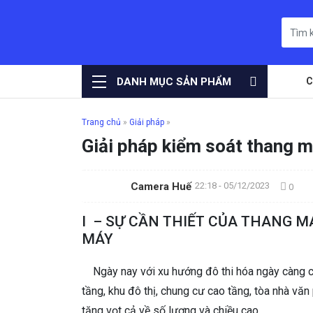
DANH MỤC SẢN PHẨM
C
Trang chủ
»
Giải pháp
»
Giải pháp kiểm soát thang 
Camera Huế
22:18 - 05/12/2023
0
I – SỰ CẦN THIẾT CỦA THANG M
MÁY
Ngày nay với xu hướng đô thi hóa ngày càng cao
tầng, khu đô thị, chung cư cao tầng, tòa nhà văn 
tăng vọt cả về số lượng và chiều cao.