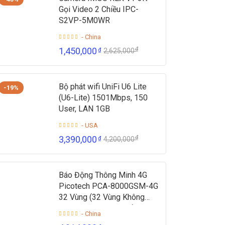
Gọi Video 2 Chiều IPC-
S2VP-5M0WR
- China
₫
1,450,000
₫
2,625,000
Bộ phát wifi UniFi U6 Lite
-19%
(U6-Lite) 1501Mbps, 150
User, LAN 1GB
- USA
₫
3,390,000
₫
4,200,000
Báo Động Thông Minh 4G
Picotech PCA-8000GSM-4G
32 Vùng (32 Vùng Không
Dây + 2 Vùng Có Dây)
- China