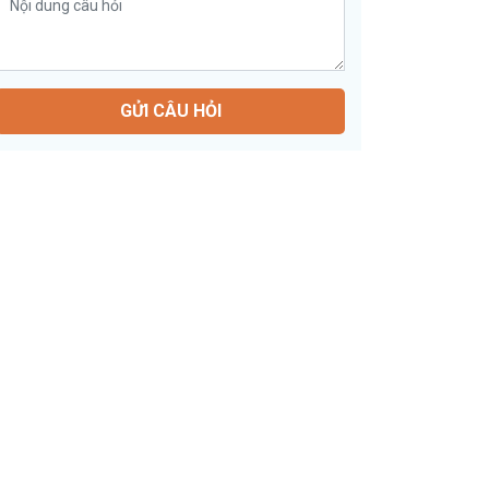
GỬI CÂU HỎI