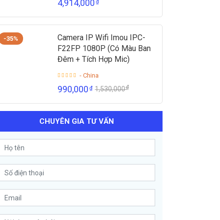
4,914,000
₫
Camera IP Wifi Imou IPC-
-35%
F22FP 1080P (Có Màu Ban
Đêm + Tích Hợp Mic)
- China
₫
990,000
₫
1,530,000
CHUYÊN GIA TƯ VẤN