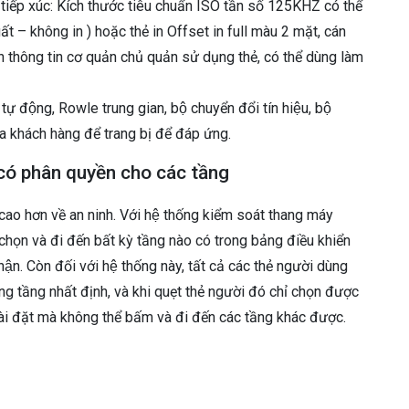
iếp xúc: Kích thước tiêu chuẩn ISO tần số 125KHZ có thể
xuất – không in ) hoặc thẻ in Offset in full màu 2 mặt, cán
thông tin cơ quản chủ quản sử dụng thẻ, có thể dùng làm
ờ tự động, Rowle trung gian, bộ chuyển đổi tín hiệu, bộ
a khách hàng để trang bị để đáp ứng.
có phân quyền cho các tầng
 cao hơn về an ninh. Với hệ thống kiểm soát thang máy
họn và đi đến bất kỳ tầng nào có trong bảng điều khiển
n. Còn đối với hệ thống này, tất cả các thẻ người dùng
 tầng nhất định, và khi quẹt thẻ người đó chỉ chọn được
ài đặt mà không thể bấm và đi đến các tầng khác được.