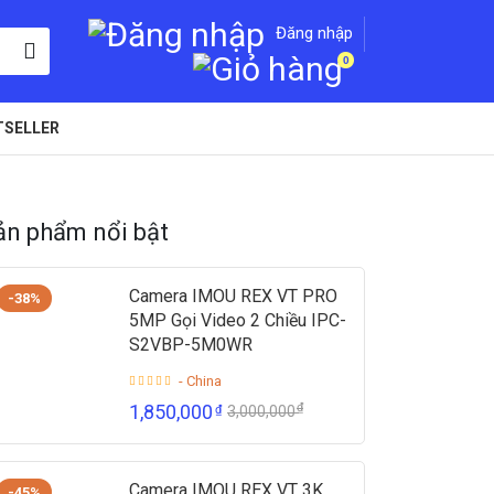
Đăng nhập
0
TSELLER
ản phẩm nổi bật
Camera IMOU REX VT PRO
-38%
5MP Gọi Video 2 Chiều IPC-
S2VBP-5M0WR
- China
₫
1,850,000
₫
3,000,000
Camera IMOU REX VT 3K
-45%