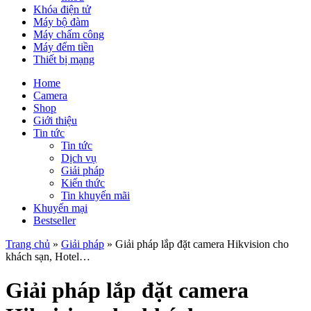
Khóa điện tử
Máy bộ đàm
Máy chấm công
Máy đếm tiền
Thiết bị mạng
Home
Camera
Shop
Giới thiệu
Tin tức
Tin tức
Dịch vụ
Giải pháp
Kiến thức
Tin khuyến mãi
Khuyến mại
Bestseller
Trang chủ
»
Giải pháp
»
Giải pháp lắp đặt camera Hikvision cho
khách sạn, Hotel…
Giải pháp lắp đặt camera