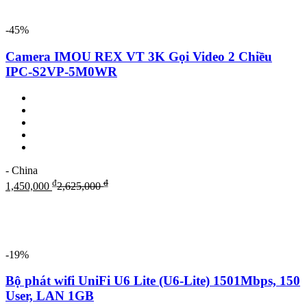
-45%
Camera IMOU REX VT 3K Gọi Video 2 Chiều
IPC-S2VP-5M0WR
- China
₫
₫
1,450,000
2,625,000
-19%
Bộ phát wifi UniFi U6 Lite (U6-Lite) 1501Mbps, 150
User, LAN 1GB