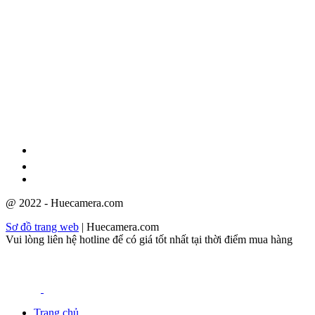
GPĐKKD: 3301123843 do Sở Kế hoạch và Đầu tư cấp ngày
08/12/2009
@ 2022 - Huecamera.com
Sơ đồ trang web
| Huecamera.com
Vui lòng liên hệ hotline để có giá tốt nhất tại thời điểm mua hàng
Trang chủ