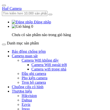
Huế Camera
Đăng nhập
0
Chưa có sản phẩm nào trong giỏ hàng
Danh mục sản phẩm
Báo động chống trộm
Camera quan sát
Camera Wifi không dây
Camera Wifi ngoài trời
Camera wifi trong nhà
Đầu ghi camera
Phụ kiện camera
Trọn bộ camera
Chuông cửa có hình
Thương hiệu
Hikvision
Dahua
Ezviz
Imou