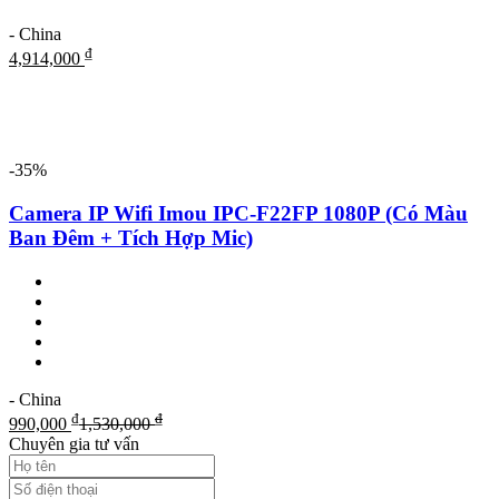
- China
₫
4,914,000
-35%
Camera IP Wifi Imou IPC-F22FP 1080P (Có Màu
Ban Đêm + Tích Hợp Mic)
- China
₫
₫
990,000
1,530,000
Chuyên gia tư vấn