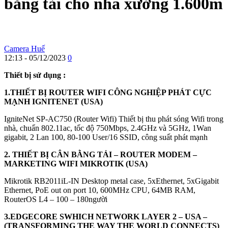
bằng tải cho nhà xưởng 1.600m
Camera Huế
12:13 - 05/12/2023
0
Thiết bị sử dụng :
1.THIẾT BỊ ROUTER WIFI CÔNG NGHIỆP PHÁT CỰC
MẠNH IGNITENET (USA)
IgniteNet SP-AC750 (Router Wifi) Thiết bị thu phát sóng Wifi trong
nhà, chuẩn 802.11ac, tốc độ 750Mbps, 2.4GHz và 5GHz, 1Wan
gigabit, 2 Lan 100, 80-100 User/16 SSID, công suất phát mạnh
2. THIẾT BỊ CÂN BẰNG TẢI – ROUTER MODEM –
MARKETING WIFI MIKROTIK (USA)
Mikrotik RB2011iL-IN Desktop metal case, 5xEthernet, 5xGigabit
Ethernet, PoE out on port 10, 600MHz CPU, 64MB RAM,
RouterOS L4 – 100 – 180người
3.EDGECORE SWHICH NETWORK LAYER 2 – USA –
(TRANSFORMING THE WAY THE WORLD CONNECTS)