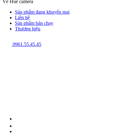
Về Huế camera
Sản phẩm đang khuyến mại
Liên hệ
Sản phẩm bán chạy
Thương hiệu
0961.55.45.45
GPĐKKD: 3301123843 do Sở Kế hoạch và Đầu tư cấp ngày
08/12/2009