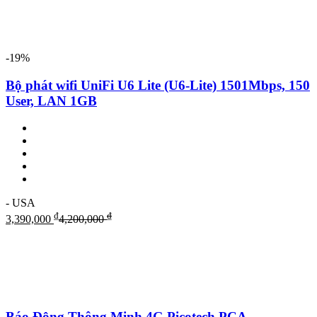
-19%
Bộ phát wifi UniFi U6 Lite (U6-Lite) 1501Mbps, 150
User, LAN 1GB
- USA
₫
₫
3,390,000
4,200,000
Báo Động Thông Minh 4G Picotech PCA-