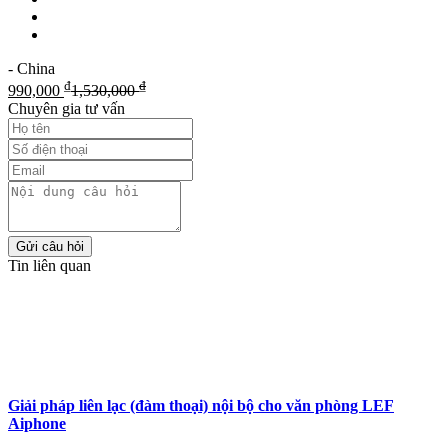
- China
₫
₫
990,000
1,530,000
Chuyên gia tư vấn
Gửi câu hỏi
Tin liên quan
Giải pháp liên lạc (đàm thoại) nội bộ cho văn phòng LEF
Aiphone