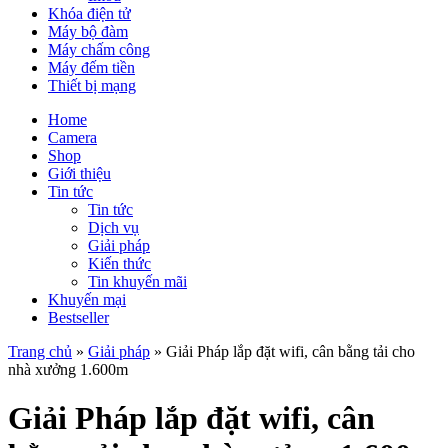
Khóa điện tử
Máy bộ đàm
Máy chấm công
Máy đếm tiền
Thiết bị mạng
Home
Camera
Shop
Giới thiệu
Tin tức
Tin tức
Dịch vụ
Giải pháp
Kiến thức
Tin khuyến mãi
Khuyến mại
Bestseller
Trang chủ
»
Giải pháp
»
Giải Pháp lắp đặt wifi, cân bằng tải cho
nhà xưởng 1.600m
Giải Pháp lắp đặt wifi, cân