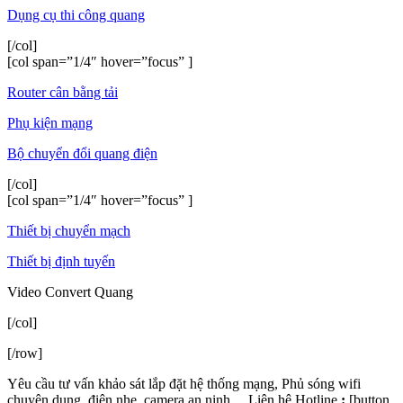
Dụng cụ thi công quang
[/col]
[col span=”1/4″ hover=”focus” ]
Router cân bằng tải
Phụ kiện mạng
Bộ chuyển đổi quang điện
[/col]
[col span=”1/4″ hover=”focus” ]
Thiết bị chuyển mạch
Thiết bị định tuyến
Video Convert Quang
[/col]
[/row]
Yêu cầu tư vấn khảo sát lắp đặt hệ thống mạng, Phủ sóng wifi
chuyên dụng, điện nhẹ, camera an ninh… Liên hệ Hotline
:
[button