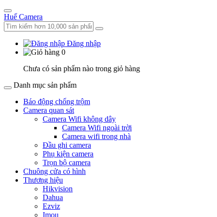
Huế Camera
Đăng nhập
0
Chưa có sản phẩm nào trong giỏ hàng
Danh mục sản phẩm
Báo động chống trộm
Camera quan sát
Camera Wifi không dây
Camera Wifi ngoài trời
Camera wifi trong nhà
Đầu ghi camera
Phụ kiện camera
Trọn bộ camera
Chuông cửa có hình
Thương hiệu
Hikvision
Dahua
Ezviz
Imou