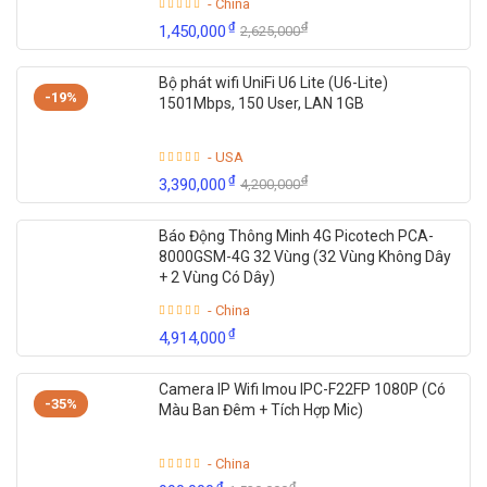
- China
₫
₫
1,450,000
2,625,000
Bộ phát wifi UniFi U6 Lite (U6-Lite)
-19%
1501Mbps, 150 User, LAN 1GB
- USA
₫
₫
3,390,000
4,200,000
Báo Động Thông Minh 4G Picotech PCA-
8000GSM-4G 32 Vùng (32 Vùng Không Dây
+ 2 Vùng Có Dây)
- China
₫
4,914,000
Camera IP Wifi Imou IPC-F22FP 1080P (Có
-35%
Màu Ban Đêm + Tích Hợp Mic)
- China
₫
₫