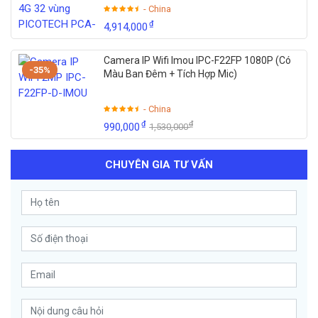
- China
₫
4,914,000
Camera IP Wifi Imou IPC-F22FP 1080P (Có
-35%
Màu Ban Đêm + Tích Hợp Mic)
- China
₫
₫
990,000
1,530,000
CHUYÊN GIA TƯ VẤN