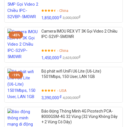
- China
₫
₫
1,850,000
3,000,000
Camera IMOU REX VT 3K Gọi Video 2 Chiều
-45%
IPC-S2VP-5M0WR
- China
₫
₫
1,450,000
2,625,000
Bộ phát wifi UniFi U6 Lite (U6-Lite)
-19%
1501Mbps, 150 User, LAN 1GB
- USA
₫
₫
3,390,000
4,200,000
Báo Động Thông Minh 4G Picotech PCA-
8000GSM-4G 32 Vùng (32 Vùng Không Dây
+ 2 Vùng Có Dây)