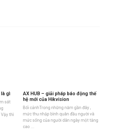
là gì
AX HUB – giải pháp báo động thế
hệ mới của Hikvision
ám sát
Bối cảnhTrong những năm gần đây ,
ng
mức thu nhập bình quân đầu người và
 Vậy thì
mức sống của người dân ngày một tăng
cao .…