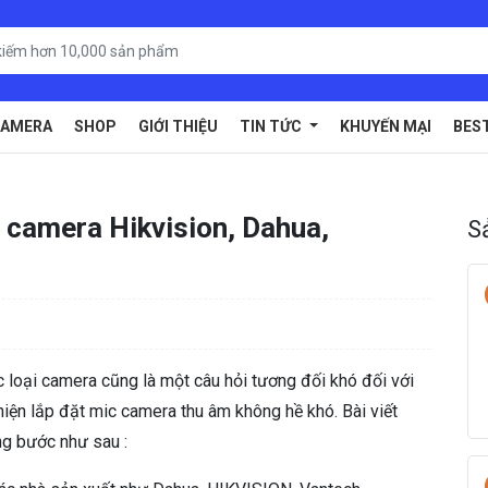
AMERA
SHOP
GIỚI THIỆU
TIN TỨC
KHUYẾN MẠI
BES
 camera Hikvision, Dahua,
S
 loại camera cũng là một câu hỏi tương đối khó đối với
hiện lắp đặt mic camera thu âm không hề khó. Bài viết
g bước như sau :