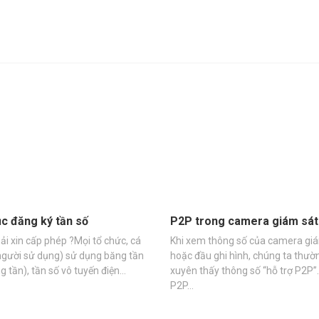
ục đăng ký tần số
P2P trong camera giám sát 
ải xin cấp phép ?Mọi tổ chức, cá
Khi xem thông số của camera gi
người sử dụng) sử dụng băng tần
hoặc đầu ghi hình, chúng ta thườ
g tần), tần số vô tuyến điện…
xuyên thấy thông số “hỗ trợ P2P”.
P2P…