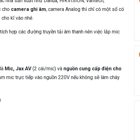
 các nhà sản xuất như Dahua, HIKVISION, Vantech,
c cho
camera ghi âm
, camera Analog thì chỉ có một số có
 cho kĩ vào nhé.
tích hợp các đường truyền tải âm thanh nên việc lắp mic
 là
Mic, Jax AV
(2 cái/mic) và
nguồn cung cấp điện cho
ắm mic trực tiếp vào nguồn 220V nếu không sẽ làm cháy
a