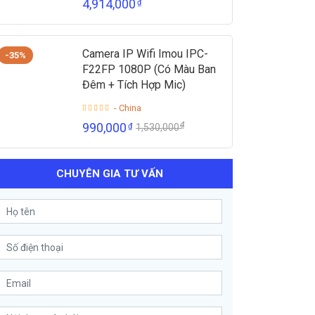
4,914,000
₫
Camera IP Wifi Imou IPC-
-35%
F22FP 1080P (Có Màu Ban
Đêm + Tích Hợp Mic)
- China
₫
990,000
₫
1,530,000
CHUYÊN GIA TƯ VẤN