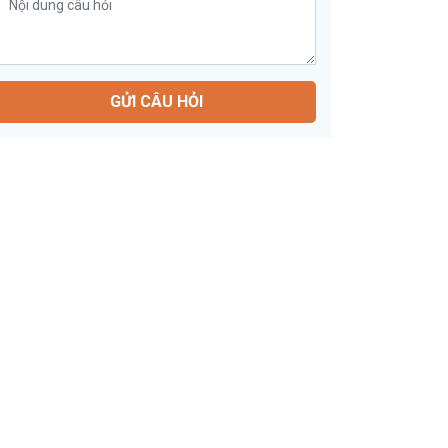
GỬI CÂU HỎI