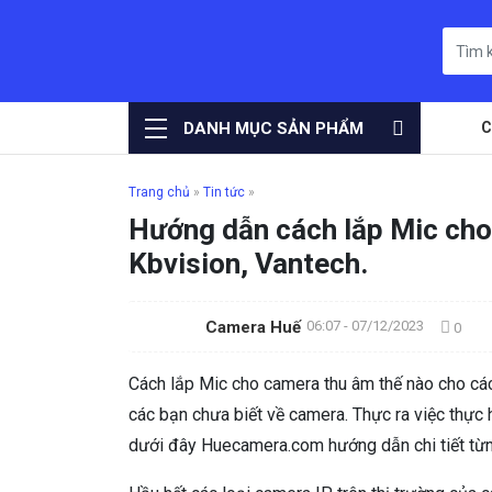
DANH MỤC SẢN PHẨM
C
Trang chủ
»
Tin tức
»
Hướng dẫn cách lắp Mic cho
Kbvision, Vantech.
Camera Huế
06:07 - 07/12/2023
0
Cách lắp Mic cho camera thu âm thế nào cho các
các bạn chưa biết về camera. Thực ra việc thực 
dưới đây Huecamera.com hướng dẫn chi tiết từn