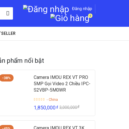
Đăng nhập
0
TSELLER
ản phẩm nổi bật
Camera IMOU REX VT PRO
-38%
5MP Gọi Video 2 Chiều IPC-
S2VBP-5M0WR
- China
₫
1,850,000
₫
3,000,000
Camera IMOU REX VT 3K
-45%