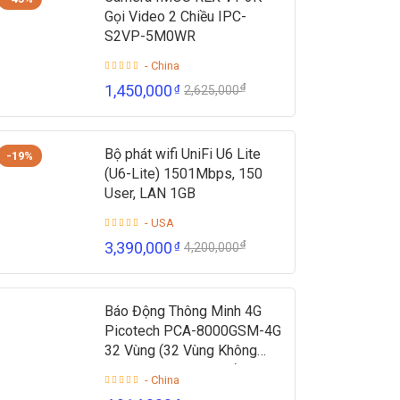
Gọi Video 2 Chiều IPC-
S2VP-5M0WR
- China
₫
1,450,000
₫
2,625,000
Bộ phát wifi UniFi U6 Lite
-19%
(U6-Lite) 1501Mbps, 150
User, LAN 1GB
- USA
₫
3,390,000
₫
4,200,000
Báo Động Thông Minh 4G
Picotech PCA-8000GSM-4G
32 Vùng (32 Vùng Không
Dây + 2 Vùng Có Dây)
- China