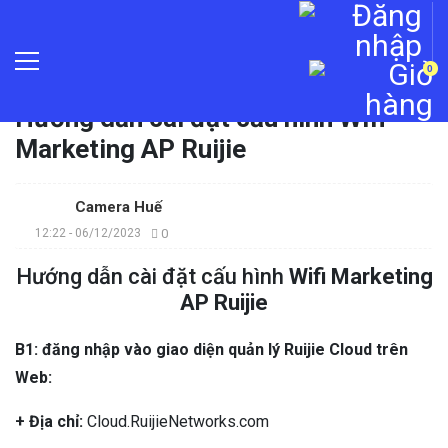
0
Trang chủ
»
Tin tức
»
Hướng dẫn cài đặt cấu hình Wifi
Marketing AP Ruijie
Camera Huế
12:22 - 06/12/2023
0
Hướng dẫn cài đặt cấu hình
Wifi Marketing
AP Ruijie
B1: đăng nhập vào giao diện quản lý Ruijie Cloud trên
Web:
+ Địa chỉ:
Cloud.RuijieNetworks.com