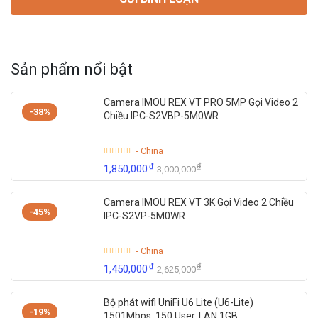
Sản phẩm nổi bật
Camera IMOU REX VT PRO 5MP Gọi Video 2
-38%
Chiều IPC-S2VBP-5M0WR
- China
₫
₫
1,850,000
3,000,000
Camera IMOU REX VT 3K Gọi Video 2 Chiều
-45%
IPC-S2VP-5M0WR
- China
₫
₫
1,450,000
2,625,000
Bộ phát wifi UniFi U6 Lite (U6-Lite)
-19%
1501Mbps, 150 User, LAN 1GB