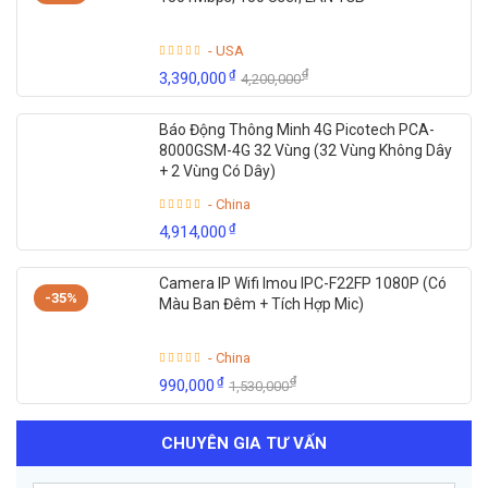
- USA
₫
₫
3,390,000
4,200,000
Báo Động Thông Minh 4G Picotech PCA-
8000GSM-4G 32 Vùng (32 Vùng Không Dây
+ 2 Vùng Có Dây)
- China
₫
4,914,000
Camera IP Wifi Imou IPC-F22FP 1080P (Có
-35%
Màu Ban Đêm + Tích Hợp Mic)
- China
₫
₫
990,000
1,530,000
CHUYÊN GIA TƯ VẤN