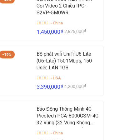
Gọi Video 2 Chiều IPC-
S2VP-5M0WR
- China
₫
1,450,000
₫
2,625,000
Bộ phát wifi UniFi U6 Lite
-19%
(U6-Lite) 1501Mbps, 150
User, LAN 1GB
- USA
₫
3,390,000
₫
4,200,000
Báo Động Thông Minh 4G
Picotech PCA-8000GSM-4G
32 Vùng (32 Vùng Không
Dây + 2 Vùng Có Dây)
- China