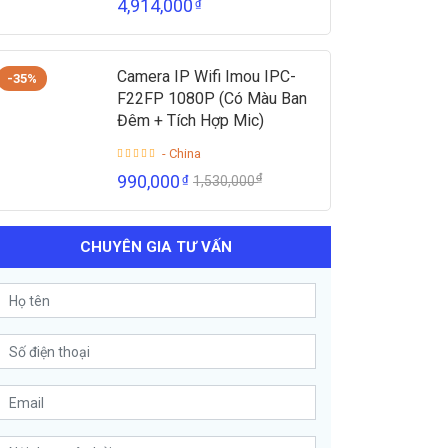
4,914,000
₫
Camera IP Wifi Imou IPC-
-35%
F22FP 1080P (Có Màu Ban
Đêm + Tích Hợp Mic)
- China
₫
990,000
₫
1,530,000
CHUYÊN GIA TƯ VẤN