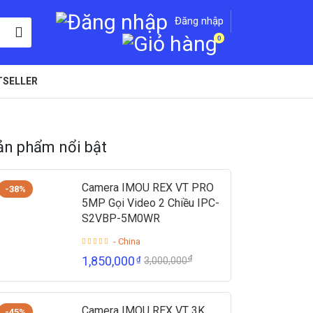
Đăng nhập
0
TSELLER
ản phẩm nổi bật
Camera IMOU REX VT PRO
-38%
5MP Gọi Video 2 Chiều IPC-
S2VBP-5M0WR
- China
₫
1,850,000
₫
3,000,000
Camera IMOU REX VT 3K
-45%