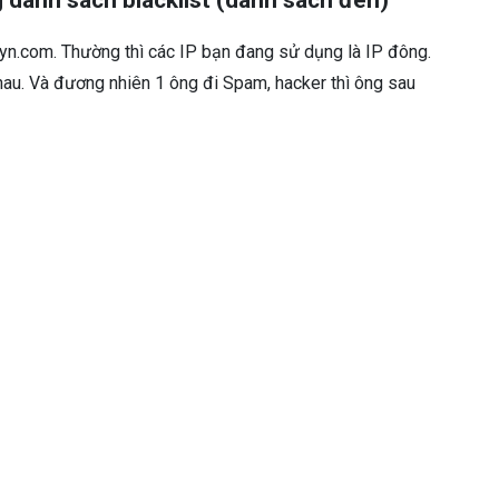
g danh sách blacklist (danh sách đen)
dyn.com. Thường thì các IP bạn đang sử dụng là IP đông.
 nhau. Và đương nhiên 1 ông đi Spam, hacker thì ông sau