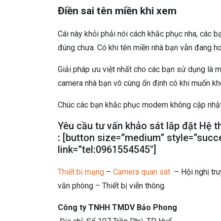
Điền sai tên miền khi xem
Cái này khỏi phải nói cách khắc phục nha, các b
đúng chưa. Có khi tên miền nhà bạn vẫn đang h
Giải pháp ưu việt nhất cho các bạn sử dụng là m
camera nhà bạn vô cùng ổn định có khi muốn k
Chúc các bạn khắc phục modem không cập nhật
Yêu cầu tư vấn khảo sát lắp đặt Hệ 
:
[button size=”medium” style=”succ
link=”tel:0961554545″]
Thiết bị mạng
–
Camera quan sát
– Hội nghị tr
văn phòng – Thiết bị viễn thông.
Công ty TNHH TMDV Bảo Phong