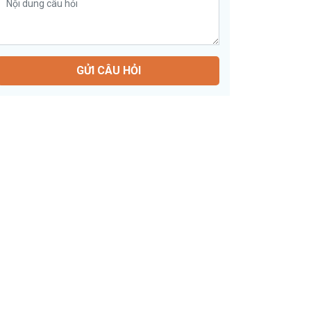
GỬI CÂU HỎI