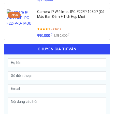
Camera IP Wifi Imou IPC-F22FP 1080P (Có
-35%
Màu Ban Đêm + Tích Hợp Mic)
- China
₫
₫
990,000
1,530,000
CHUYÊN GIA TƯ VẤN