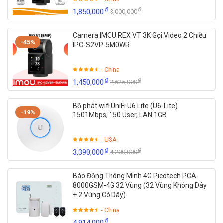
₫
₫
1,850,000
3,000,000
Camera IMOU REX VT 3K Gọi Video 2 Chiều
-45%
IPC-S2VP-5M0WR
- China
₫
₫
1,450,000
2,625,000
Bộ phát wifi UniFi U6 Lite (U6-Lite)
-19%
1501Mbps, 150 User, LAN 1GB
- USA
₫
₫
3,390,000
4,200,000
Báo Động Thông Minh 4G Picotech PCA-
8000GSM-4G 32 Vùng (32 Vùng Không Dây
+ 2 Vùng Có Dây)
- China
₫
4,914,000