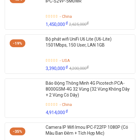
IPC-S2VP-5M0WR
- China
₫
₫
1,450,000
2,625,000
Bộ phát wifi UniFi U6 Lite (U6-Lite)
-19%
1501Mbps, 150 User, LAN 1GB
- USA
₫
₫
3,390,000
4,200,000
Báo Động Thông Minh 4G Picotech PCA-
8000GSM-4G 32 Vùng (32 Vùng Không Dây
+ 2 Vùng Có Dây)
- China
₫
4,914,000
Camera IP Wifi Imou IPC-F22FP 1080P (Có
-35%
Màu Ban Đêm + Tích Hợp Mic)