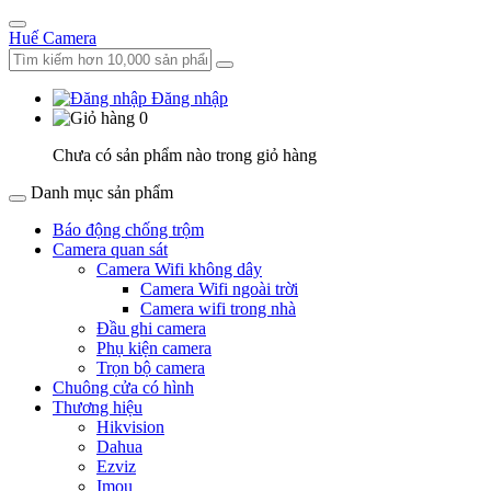
Huế Camera
Đăng nhập
0
Chưa có sản phẩm nào trong giỏ hàng
Danh mục sản phẩm
Báo động chống trộm
Camera quan sát
Camera Wifi không dây
Camera Wifi ngoài trời
Camera wifi trong nhà
Đầu ghi camera
Phụ kiện camera
Trọn bộ camera
Chuông cửa có hình
Thương hiệu
Hikvision
Dahua
Ezviz
Imou