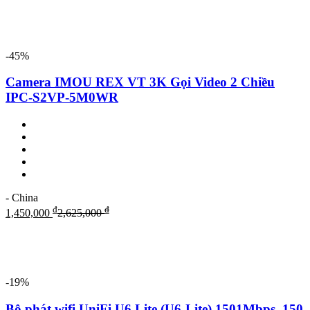
-45%
Camera IMOU REX VT 3K Gọi Video 2 Chiều
IPC-S2VP-5M0WR
- China
₫
₫
1,450,000
2,625,000
-19%
Bộ phát wifi UniFi U6 Lite (U6-Lite) 1501Mbps, 150