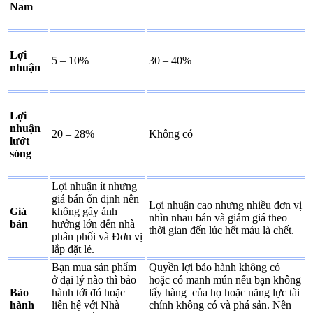
Nam
Lợi
5 – 10%
30 – 40%
nhuận
Lợi
nhuận
20 – 28%
Không có
lướt
sóng
Lợi nhuận ít nhưng
giá bán ổn định nên
Lợi nhuận cao nhưng nhiều đơn vị
Giá
không gây ảnh
nhìn nhau bán và giảm giá theo
bán
hưởng lớn đến nhà
thời gian đến lúc hết máu là chết.
phân phối và Đơn vị
lắp đặt lẻ.
Bạn mua sản phẩm
Quyền lợi bảo hành không có
ở đại lý nào thì bảo
hoặc có manh mún nếu bạn không
Bảo
hành tới đó hoặc
lấy hàng của họ hoặc năng lực tài
hành
liên hệ với Nhà
chính không có và phá sản. Nên