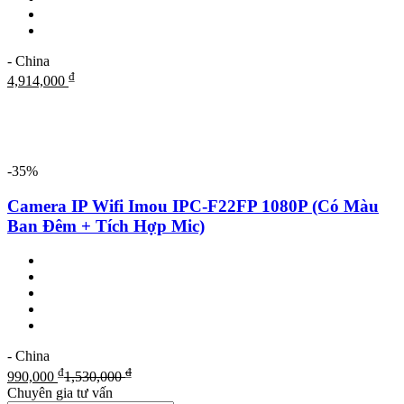
- China
₫
4,914,000
-35%
Camera IP Wifi Imou IPC-F22FP 1080P (Có Màu
Ban Đêm + Tích Hợp Mic)
- China
₫
₫
990,000
1,530,000
Chuyên gia tư vấn