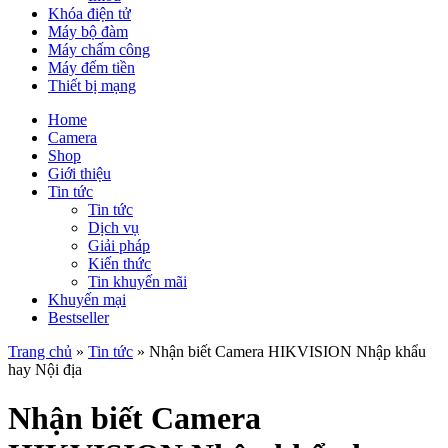
Khóa điện tử
Máy bộ đàm
Máy chấm công
Máy đếm tiền
Thiết bị mạng
Home
Camera
Shop
Giới thiệu
Tin tức
Tin tức
Dịch vụ
Giải pháp
Kiến thức
Tin khuyến mãi
Khuyến mại
Bestseller
Trang chủ
»
Tin tức
»
Nhận biết Camera HIKVISION Nhập khẩu
hay Nội địa
Nhận biết Camera