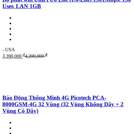
User, LAN 1GB
- USA
₫
₫
3,390,000
4,200,000
Báo Động Thông Minh 4G Picotech PCA-
8000GSM-4G 32 Vùng (32 Vùng Không Dây + 2
Vùng Có Dây)