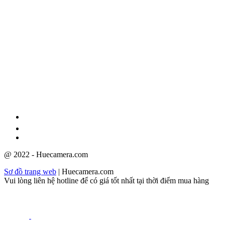
GPĐKKD: 3301123843 do Sở Kế hoạch và Đầu tư cấp ngày
08/12/2009
@ 2022 - Huecamera.com
Sơ đồ trang web
| Huecamera.com
Vui lòng liên hệ hotline để có giá tốt nhất tại thời điểm mua hàng