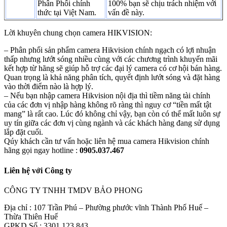
Phân Phối chính
100% bạn sẽ chịu trách nhiệm với
thức tại Việt Nam.
vấn đề này.
Lời khuyên chung chọn camera HIKVISION:
– Phân phối sản phẩm camera Hikvision chính ngạch có lợi nhuận
thấp nhưng lướt sóng nhiều cùng với các chương trình khuyến mãi
kết hợp từ hãng sẽ giúp hỗ trợ các đại lý camera có cơ hội bán hàng.
Quan trọng là khả năng phân tích, quyết định lướt sóng và đặt hàng
vào thời điểm nào là hợp lý.
– Nếu bạn nhập camera Hikvision nội địa thì tiềm năng tài chính
của các đơn vị nhập hàng không rõ ràng thì nguy cơ “tiền mất tật
mang” là rất cao. Lúc đó không chỉ vậy, bạn còn có thể mất luôn sự
uy tín giữa các đơn vị cùng ngành và các khách hàng đang sử dụng
lắp đặt cuối.
Qúy khách cần tư vấn hoặc liên hệ mua camera Hikvision chính
hãng gọi ngay hotline :
0905.037.467
Liên hệ với Công ty
CÔNG TY TNHH TMDV BẢO PHONG
Địa chỉ : 107 Trần Phú – Phường phước vĩnh Thành Phố Huế –
Thừa Thiên Huế
GPKD Số : 3301.123.843