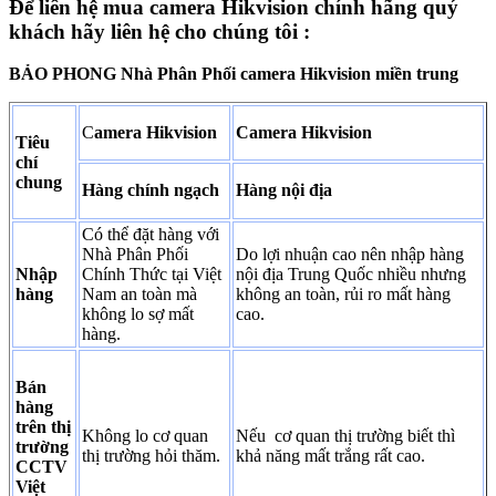
Để liên hệ mua camera Hikvision chính hãng quý
khách hãy liên hệ cho chúng tôi :
BẢO PHONG
Nhà Phân Phối camera Hikvision miền trung
C
amera Hikvision
Camera Hikvision
Tiêu
chí
chung
Hàng chính ngạch
Hàng nội địa
Có thể đặt hàng với
Nhà Phân Phối
Do lợi nhuận cao nên nhập hàng
Nhập
Chính Thức tại Việt
nội địa Trung Quốc nhiều nhưng
hàng
Nam an toàn mà
không an toàn, rủi ro mất hàng
không lo sợ mất
cao.
hàng.
Bán
hàng
trên thị
Không lo cơ quan
Nếu cơ quan thị trường biết thì
trường
thị trường hỏi thăm.
khả năng mất trắng rất cao.
CCTV
Việt