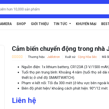
AMERA
SHOP
GIỚI THIỆU
TIN TỨC
KHUYẾN MẠI
BES
Cảm biến chuyển động trong nhà 
Thương hiệu:
Jablotron
Xuất xứ:
Cộng Hòa Séc
Mã S
Nguồn điện: 1x lithium battery, CR123A (3 V/1500 mAh)
Tuổi thọ pin trung bình: Khoảng 4 năm (tuổi thọ sẽ dài 
thiết bị ở chế độ SMARTWATCH).
Phạm vi kết nối: Tối đa 300 mét (ở khu vực bên ngoài k
Biên độ phát hiện/ khoảng cách phát hiện: 90°/12 mét.
Liên hệ