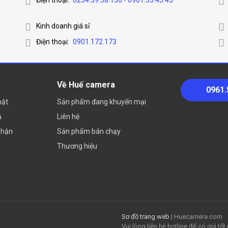
Điện thoại:
0234.39.38.156 - 0961.55.45.45
Kinh doanh giá sỉ
Điện thoại:
0901.172.173
Về Huế camera
0961.
mật
Sản phẩm đang khuyến mại
ả
Liên hệ
nhận
Sản phẩm bán chạy
Thương hiệu
Sơ đồ trang web
| Huecamera.com
Vui lòng liên hệ hotline để có giá tố