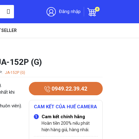
0
Đăng nhập
TSELLER
JA-152P (G)
P:
JA-152P (G)
.
0949.22.39.42
nhất khi
huôn viên).
CAM KẾT CỦA HUẾ CAMERA
Cam kết chính hãng
Hoàn tiền 200% nếu phát
hiện hàng giả, hàng nhái.