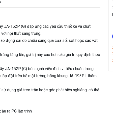
c
 dây JA-152P (G) đáp ứng các yêu cầu thiết kế và chất
với nội thất sang trọng.
áo động sai do chiếu sáng qua cửa sổ, sét hoặc các vật
ắng tăng lên, giá trị này cao hơn các giá trị quy định theo
 dây JA-152P (G) bên cạnh việc định vị tiêu chuẩn trong
ợc lắp đặt trên bề mặt tường bằng khung JA-193PL thẩm
ể sử dụng giá treo trần hoặc góc phát hiện nghiêng, có thể
ầu ra PG lập trình.