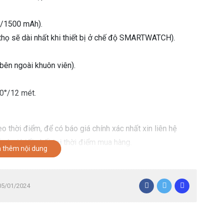
V/1500 mAh).
 thọ sẽ dài nhất khi thiết bị ở chế độ SMARTWATCH).
bên ngoài khuôn viên).
90°/12 mét.
o thời điểm, để có báo giá chính xác nhất xin liên hệ
có giá tốt nhất tại thời điểm mua hàng.
 thêm nội dung
 05/01/2024