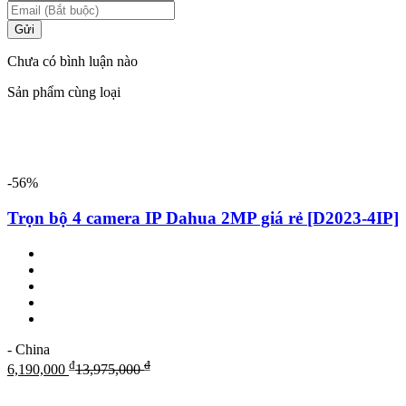
Gửi
Chưa có bình luận nào
Sản phẩm cùng loại
-56%
Trọn bộ 4 camera IP Dahua 2MP giá rẻ [D2023-4IP]
- China
₫
₫
6,190,000
13,975,000