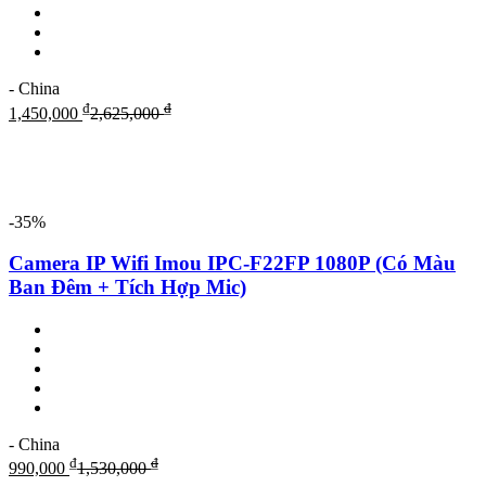
- China
₫
₫
1,450,000
2,625,000
-35%
Camera IP Wifi Imou IPC-F22FP 1080P (Có Màu
Ban Đêm + Tích Hợp Mic)
- China
₫
₫
990,000
1,530,000