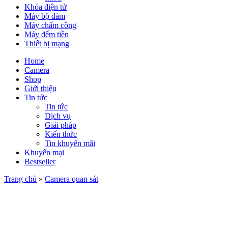
Khóa điện tử
Máy bộ đàm
Máy chấm công
Máy đếm tiền
Thiết bị mạng
Home
Camera
Shop
Giới thiệu
Tin tức
Tin tức
Dịch vụ
Giải pháp
Kiến thức
Tin khuyến mãi
Khuyến mại
Bestseller
Trang chủ
»
Camera quan sát