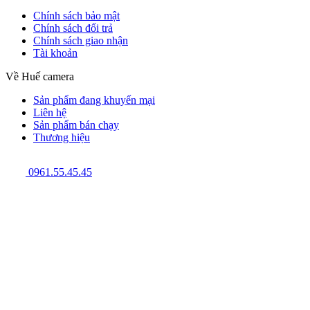
Chính sách bảo mật
Chính sách đổi trả
Chính sách giao nhận
Tài khoản
Về Huế camera
Sản phẩm đang khuyến mại
Liên hệ
Sản phẩm bán chạy
Thương hiệu
0961.55.45.45
GPĐKKD: 3301123843 do Sở Kế hoạch và Đầu tư cấp ngày