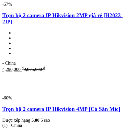
-57%
Trọn bộ 2 camera IP Hikvision 2MP giá rẻ [H2023-
2IP]
- China
₫
₫
4,290,000
9,975,000
-60%
Trọn bộ 2 camera IP Hikvision 4MP [Có Sẵn Míc]
Được xếp hạng
5.00
5 sao
(1)
- China