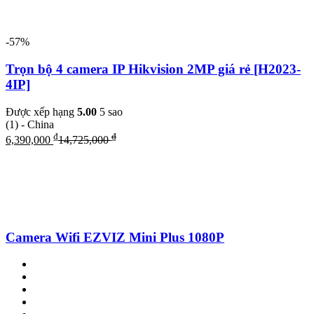
-57%
Trọn bộ 4 camera IP Hikvision 2MP giá rẻ [H2023-
4IP]
Được xếp hạng
5.00
5 sao
(1)
- China
₫
₫
6,390,000
14,725,000
Camera Wifi EZVIZ Mini Plus 1080P