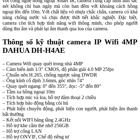
với công nghệ hồng ngoại Smart IR, camera cung cấp hình ảnh sắc
nét không chỉ ban ngày mà còn ban đêm với khoảng cách hồng
ngoại lên đến 10m. Với chất liệu vỏ nhựa chắc chắn, camera có khả
năng chống nước và chịu được thời tiết khắc nghiệt. Đặc biệt,
camera còn tích hợp tính năng wifi thông minh, cho phép người
dùng thu âm và phát lại âm thanh qua loa của camera.
Thông số kỹ thuật camera IP Wifi 4MP
DAHUA DH-H4AE
– Camera Wifi quay quét trong nhà 4MP
– Cảm biến ảnh 1/3″ CMOS, độ phân giải 4.0 MP 25fps
– Chuẩn nén H.265, chống ngược sáng DWDR
– Ống kính cố định 3.6mm, góc nhìn 74°
– Quay quét ngang: 0° đến 355°, dọc: -5° đến 80°
– Tầm xa hồng ngoại 10m
– Tích hợp mic và loa, hỗ trợ đàm thoại 2 chiều
– Tích hợp báo động bằng còi hú
– Phát hiện chuyển động, phát hiện con người, phát hiện âm thanh
bất thường
– Kết nối WIFI băng tầng 2.4GHz
– Hỗ trợ khe cắm thẻ nhớ 256GB
– Hỗ trợ cổng LAN
– Hỗ trợ ONVIF, Chế độ riêng tư