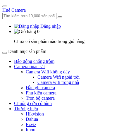
Huế Camera
Đăng nhập
0
Chưa có sản phẩm nào trong giỏ hàng
Danh mục sản phẩm
Báo động chống trộm
Camera quan sát
Camera Wifi không dây
Camera Wifi ngoài trời
Camera wifi trong nhà
Đầu ghi camera
Phụ kiện camera
Trọn bộ camera
Chuông cửa có hình
Thương hiệu
Hikvision
Dahua
Ezviz
Imou