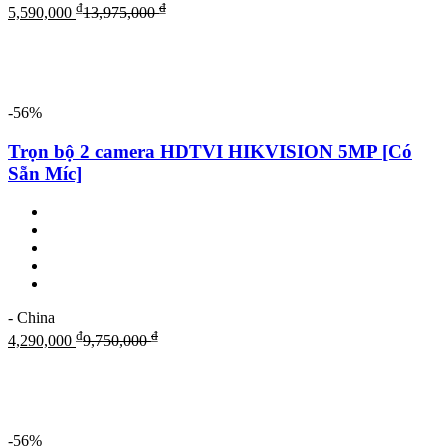
₫
₫
5,590,000
13,975,000
-56%
Trọn bộ 2 camera HDTVI HIKVISION 5MP [Có
Sẵn Míc]
- China
₫
₫
4,290,000
9,750,000
-56%