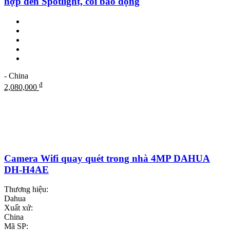
hợp đèn Spotlight, còi báo động
- China
₫
2,080,000
Camera Wifi quay quét trong nhà 4MP DAHUA
DH-H4AE
Thương hiệu:
Dahua
Xuất xứ:
China
Mã SP: