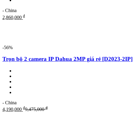
- China
₫
2,860,000
-56%
Trọn bộ 2 camera IP Dahua 2MP giá rẻ [D2023-2IP]
- China
₫
₫
4,190,000
9,475,000