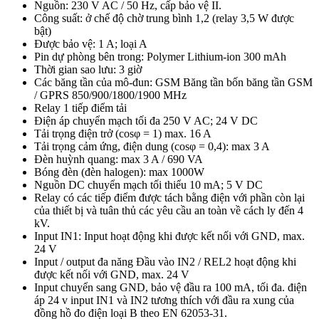
Nguồn: 230 V AC / 50 Hz, cấp bảo vệ II.
Công suất: ở chế độ chờ trung bình 1,2 (relay 3,5 W được
bật)
Được bảo vệ: 1 A; loại A
Pin dự phòng bên trong: Polymer Lithium-ion 300 mAh
Thời gian sao lưu: 3 giờ
Các băng tần của mô-đun: GSM Băng tần bốn băng tần GSM
/ GPRS 850/900/1800/1900 MHz
Relay 1 tiếp điểm tải
Điện áp chuyển mạch tối đa 250 V AC; 24 V DC
Tải trọng điện trở (cosφ = 1) max. 16 A
Tải trọng cảm ứng, điện dung (cosφ = 0,4): max 3 A
Đèn huỳnh quang: max 3 A / 690 VA
Bóng đèn (đèn halogen): max 1000W
Nguồn DC chuyển mạch tối thiểu 10 mA; 5 V DC
Relay có các tiếp điểm được tách bằng điện với phần còn lại
của thiết bị và tuân thủ các yêu cầu an toàn về cách ly đến 4
kV.
Input IN1: Input hoạt động khi được kết nối với GND, max.
24 V
Input / output đa năng Đầu vào IN2 / REL2 hoạt động khi
được kết nối với GND, max. 24 V
Input chuyển sang GND, bảo vệ đầu ra 100 mA, tối đa. điện
áp 24 v input IN1 và IN2 tương thích với đầu ra xung của
đồng hồ đo điện loại B theo EN 62053-31.