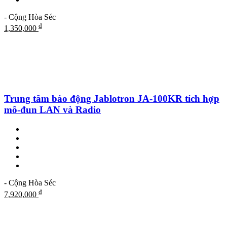
- Cộng Hòa Séc
₫
1,350,000
Trung tâm báo động Jablotron JA-100KR tích hợp
mô-đun LAN và Radio
- Cộng Hòa Séc
₫
7,920,000