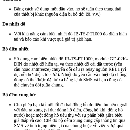
Bằng cách sử dụng một đầu vào, nó sẽ tuân theo trạng thái
của thiết bị khác (nguồn điện bị bỏ dở, lỗi, v.v.).
Đo nhiệt độ
Với khả năng cảm biến nhiệt độ JB-TS-PT1000 đo điểm hiện
tại và báo cáo khi vượt quá giá trị giới hạn.
Bộ điều nhiệt
Sử dụng cảm biến nhiệt độ JB-TS-PT1000, module GD-02K-
DIN đo nhiệt độ hiện tại và theo nhiệt độ cài đặt trước (yêu
cầu hoặc antifreeze) chuyển đổi đầu ra relay nguồn REL1 (ví
dụ: nồi hơi điện, lò sưởi). Nhiệt độ yêu cầu và nhiệt độ chống
đông có thể được đặt từ xa bằng lệnh SMS và bạn cũng có
thể chuyển đổi giữa chúng.
Bộ đếm xung lực
Cho phép bạn kết nối tối đa hai đồng hồ đo tiêu thụ bên ngoài
với đầu ra xung (ví dụ: đồng hồ điện, đồng hồ khí, đồng hồ
nước) hoặc một đồng hồ tiêu thụ với sự phân biệt giữa biểu
giá thấp và cao. Chế độ bộ đếm xung cung cấp thông tin qua
SMS về tình trạng hiện tại của chúng hoặc về việc vượt quá