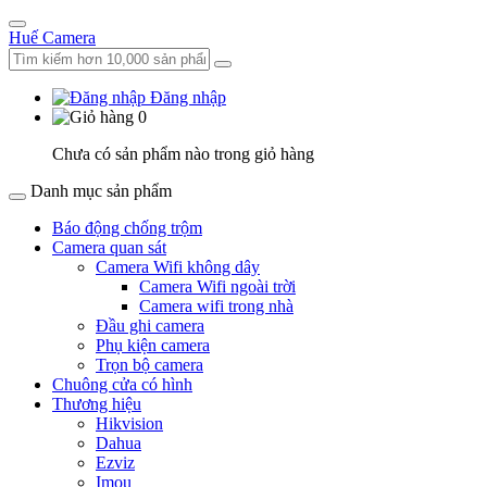
Huế Camera
Đăng nhập
0
Chưa có sản phẩm nào trong giỏ hàng
Danh mục sản phẩm
Báo động chống trộm
Camera quan sát
Camera Wifi không dây
Camera Wifi ngoài trời
Camera wifi trong nhà
Đầu ghi camera
Phụ kiện camera
Trọn bộ camera
Chuông cửa có hình
Thương hiệu
Hikvision
Dahua
Ezviz
Imou