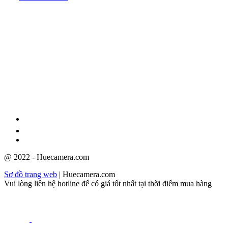
GPĐKKD: 3301123843 do Sở Kế hoạch và Đầu tư cấp ngày
08/12/2009
@ 2022 - Huecamera.com
Sơ đồ trang web
| Huecamera.com
Vui lòng liên hệ hotline để có giá tốt nhất tại thời điểm mua hàng