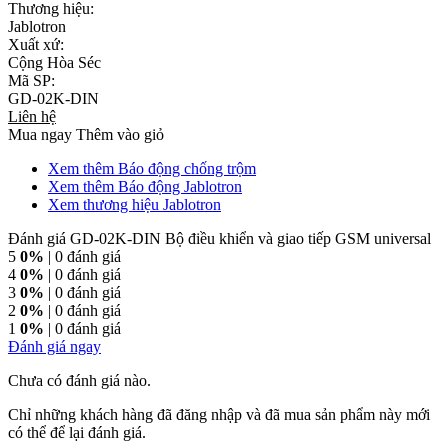
Thương hiệu:
Jablotron
Xuất xứ:
Cộng Hòa Séc
Mã SP:
GD-02K-DIN
Liên hệ
Mua ngay
Thêm vào giỏ
Xem thêm Báo động chống trộm
Xem thêm Báo động Jablotron
Xem thương hiệu Jablotron
Đánh giá GD-02K-DIN Bộ điều khiển và giao tiếp GSM universal
5
0%
| 0 đánh giá
4
0%
| 0 đánh giá
3
0%
| 0 đánh giá
2
0%
| 0 đánh giá
1
0%
| 0 đánh giá
Đánh giá ngay
Chưa có đánh giá nào.
Chỉ những khách hàng đã đăng nhập và đã mua sản phẩm này mới
có thể để lại đánh giá.