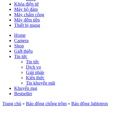
Khóa điện tử
Máy bộ đàm
Máy chấm công
Máy đếm tiền
Thiết bị mạng
Home
Camera
Shop
Giới thiệu
Tin tức
Tin tức
Dịch vụ
Giải pháp
Kiến thức
Tin khuyến mãi
Khuyến mại
Bestseller
Trang chủ
»
Báo động chống trộm
»
Báo động Jablotron