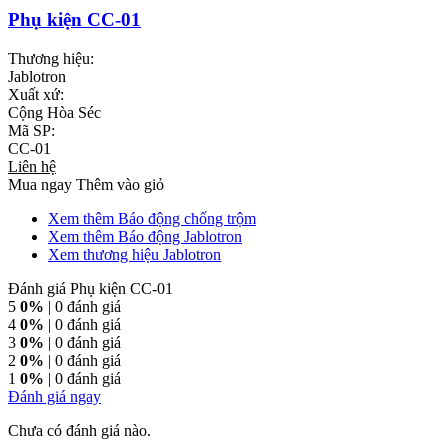
Phụ kiện CC-01
Thương hiệu:
Jablotron
Xuất xứ:
Cộng Hòa Séc
Mã SP:
CC-01
Liên hệ
Mua ngay
Thêm vào giỏ
Xem thêm Báo động chống trộm
Xem thêm Báo động Jablotron
Xem thương hiệu Jablotron
Đánh giá Phụ kiện CC-01
5
0%
| 0 đánh giá
4
0%
| 0 đánh giá
3
0%
| 0 đánh giá
2
0%
| 0 đánh giá
1
0%
| 0 đánh giá
Đánh giá ngay
Chưa có đánh giá nào.