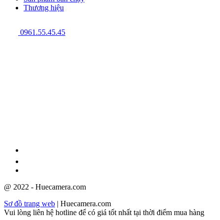
Thương hiệu
0961.55.45.45
GPĐKKD: 3301123843 do Sở Kế hoạch và Đầu tư cấp ngày
08/12/2009
@ 2022 - Huecamera.com
Sơ đồ trang web
| Huecamera.com
Vui lòng liên hệ hotline để có giá tốt nhất tại thời điểm mua hàng