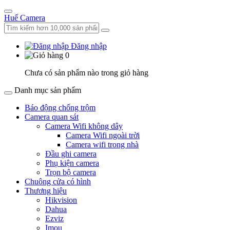
Huế Camera
Đăng nhập
0
Chưa có sản phẩm nào trong giỏ hàng
Danh mục sản phẩm
Báo động chống trộm
Camera quan sát
Camera Wifi không dây
Camera Wifi ngoài trời
Camera wifi trong nhà
Đầu ghi camera
Phụ kiện camera
Trọn bộ camera
Chuông cửa có hình
Thương hiệu
Hikvision
Dahua
Ezviz
Imou