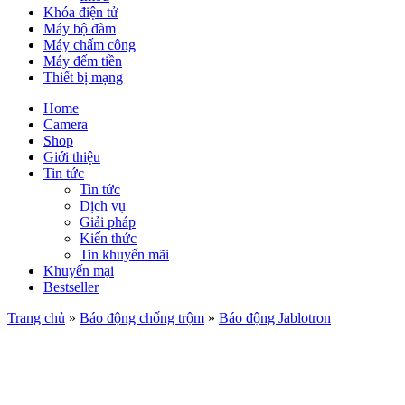
Khóa điện tử
Máy bộ đàm
Máy chấm công
Máy đếm tiền
Thiết bị mạng
Home
Camera
Shop
Giới thiệu
Tin tức
Tin tức
Dịch vụ
Giải pháp
Kiến thức
Tin khuyến mãi
Khuyến mại
Bestseller
Trang chủ
»
Báo động chống trộm
»
Báo động Jablotron