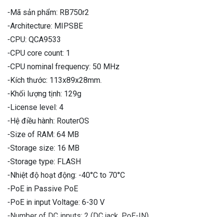
-Mã sản phẩm: RB750r2
-Architecture: MIPSBE
-CPU: QCA9533
-CPU core count: 1
-CPU nominal frequency: 50 MHz
-Kích thước: 113x89x28mm.
-Khối lượng tịnh: 129g
-License level: 4
-Hệ điều hành: RouterOS
-Size of RAM: 64 MB
-Storage size: 16 MB
-Storage type: FLASH
-Nhiệt độ hoạt động: -40°C to 70°C
-PoE in Passive PoE
-PoE in input Voltage: 6-30 V
-Number of DC inputs: 2 (DC jack, PoE-IN)