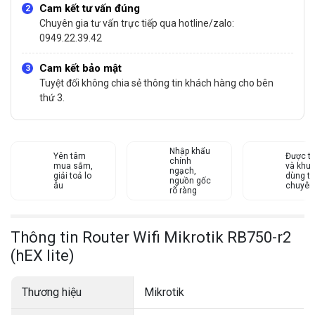
Cam kết tư vấn đúng
Chuyên gia tư vấn trực tiếp qua hotline/zalo:
0949.22.39.42
Cam kết bảo mật
Tuyệt đối không chia sẻ thông tin khách hàng cho bên
thứ 3.
Nhập khẩu
Yên tâm
Được tư
chính
mua sắm,
và khu
ngạch,
giải toả lo
dùng từ
nguồn gốc
âu
chuyên
rõ ràng
Thông tin Router Wifi Mikrotik RB750-r2
(hEX lite)
Thương hiệu
Mikrotik