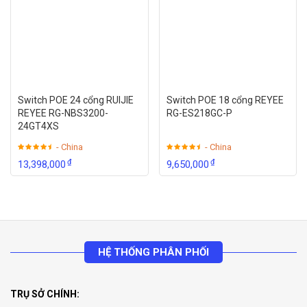
Switch POE 24 cổng RUIJIE
Switch POE 18 cổng REYEE
REYEE RG-NBS3200-
RG-ES218GC-P
24GT4XS
- China
- China
₫
₫
13,398,000
9,650,000
HỆ THỐNG PHÂN PHỐI
TRỤ SỞ CHÍNH: