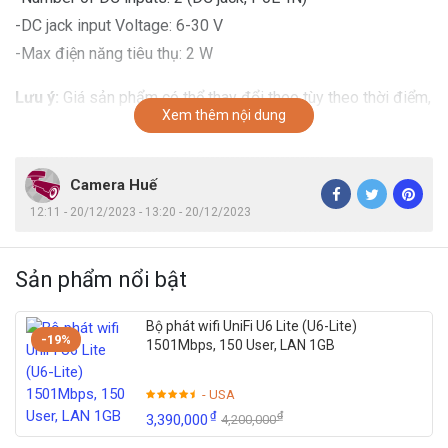
-DC jack input Voltage: 6-30 V
-Max điện năng tiêu thụ: 2 W
Lưu ý:
Giá sản phẩm có thể thay đổi theo tùy theo thời điểm,
Xem thêm nội dung
để có báo giá chính xác nhất xin liên hệ phòng kinh doanh
Huế camera
0905.037.467
để có giá tốt nhất tại thời điểm
mua hàng.
Camera Huế
12:11 - 20/12/2023 - 13:20 - 20/12/2023
Sản phẩm nổi bật
Bộ phát wifi UniFi U6 Lite (U6-Lite)
-19%
1501Mbps, 150 User, LAN 1GB
- USA
₫
₫
3,390,000
4,200,000