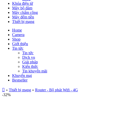
Khóa điện tử
Máy bộ đàm
Máy chấm công
Máy đếm tiền
Thiết bị mạng
Home
Camera
Shop
Giới thiệu
Tin tức
Tin tức
Dịch vụ
Giải pháp
Kiến thức
Tin khuyến mãi
Khuyến mại
Bestseller
»
Thiết bị mạng
»
Router - Bộ phát Wifi - 4G
-32%