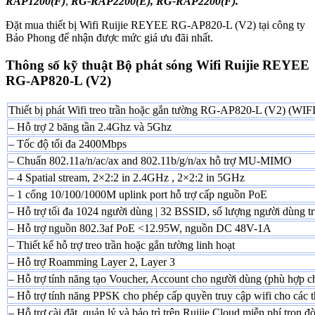
RAP1200(F)
,
RG-RAP2200(E), RG-RAP2200(F).
Đặt mua thiết bị Wifi Ruijie REYEE RG-AP820-L (V2) tại công ty
Bảo Phong để nhận được mức giá ưu đãi nhất.
Thông số kỹ thuật Bộ phát sóng Wifi Ruijie REYEE
RG-AP820-L (V2)
Thiết bị phát Wifi treo trần hoặc gắn tường RG-AP820-L (V2) (WIFI
– Hỗ trợ 2 băng tần 2.4Ghz và 5Ghz
– Tốc độ tối đa 2400Mbps
– Chuẩn 802.11a/n/ac/ax and 802.11b/g/n/ax hỗ trợ MU-MIMO
– 4 Spatial stream, 2×2:2 in 2.4GHz , 2×2:2 in 5GHz
– 1 cổng 10/100/1000M uplink port hỗ trợ cấp nguồn PoE
– Hỗ trợ tối đa 1024 người dùng | 32 BSSID, số lượng người dùng tr
– Hỗ trợ nguồn 802.3af PoE <12.95W, nguồn DC 48V-1A
– Thiết kế hỗ trợ treo trần hoặc gắn tường linh hoạt
– Hỗ trợ Roamming Layer 2, Layer 3
– Hỗ trợ tính năng tạo Voucher, Account cho người dùng (phù hợp ch
– Hỗ trợ tính năng PPSK cho phép cấp quyền truy cập wifi cho các th
– Hỗ trợ cài đặt, quản lý và bảo trì trên Ruijie Cloud miễn phí trọn đờ