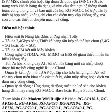
ISP / MSP, chính phủ hoặc tập đoàn đa quốc gia (MNC) với các
trang web khách hàng đa dạng và nhu cầu tích hợp hệ thống thanh
toán, cổng thông tin và bảo mật của họ. RG-MACC hỗ trợ quản lý
thiết bị hợp nhất, không chỉ cho các điểm truy cập không dây, mà
còn cho các thiết bị chuyển mạch và cổng.
Điểm nổi bật chính:
– Hiệu suất & Năng lực được chứng nhận Tolly.
– Tối đa 2,4Gbps bằng Thiết kế băng tần kép có thể lựa chọn (2,4G
+ 5G hoặc 5G + 5G).
– Tối đa 1024 kết nối Máy khách.
– Công nghệ OFDMA, MU-MIMO và BSS để giảm thiểu nhiễu tín
hiệu không dây.
– Tối ưu hóa không dây AI : tối ưu hóa bằng một cú nhấp chuột
được hỗ trợ bởi công nghệ Ruijie Cloud.
– Quản lý kết hợp : hỗ trợ AP độc lập cho hơn hàng nghìn AP với
các tùy chọn triển khai của các thiết bị, đám mây riêng hoặc dịch vụ
đám mây công cộng.
– Quản lý di động : Ứng dụng di động miễn phí có sẵn cho khách
hàng đám mây riêng RG-MACC-Base hoặc Ruijie Public Cloud.
Tham khảo Các
Modem Wifi Ruijie
AP khác:
RG-AP110-L
,
RG-
AP130-L
,
RG-AP180
,
RG-AP630
,
RG-AP210-L
,
RG-
AP710
,
RG-AP720-L
,
RG-AP730-L
,
RG-AP840-I
,
RG-