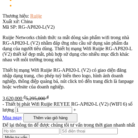
Thương hiệu:
Ruijie
Xuất xứ:
China
Mã SP:
RG-AP820-L(V2)
Ruijie Networks chính thức ra mắt dòng sản phẩm wifi trong nhà
RG-AP820-L (V2) nhằm đáp ứng nhu cầu sử dụng sản phẩm đa
dạng của người tiêu dùng. Thiết bị mạng Wifi Ruijie RG-AP820-L
(V2) thiết kế đẹp mắt, phù hợp sử dụng cho nhiều mục đích khác
nhau với môi trường trong nhà.
Thiết bị mạng Wifi Ruijie RG-AP820-L (V2) có giao diện đăng
nhập dạng trang, cho phép tuỳ biến theo logo, hình ảnh doanh
nghiệp, thông điệp quảng bá, nút click trỏ đến trang đích là fanpage
hoặc website của doanh nghiệp.
₫
₫
3,620,000
5,295,000
-
Thiết bị phát Wifi Ruijie REYEE RG-AP820-L (V2) (WIFI 6) số
lượng
+
Mua ngay
Thêm vào giỏ hàng
Để lại thông tin để được chúng tôi tư vấn trong thời gian nhanh nhất
Nhận tư vấn