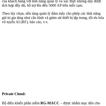
của khách hàng với tính năng quản lý và xác thực không dây được
tích hợp đầy đủ, hỗ trợ lên đến 5000 AP trên mỗi cụm.
Theo tùy chọn, nền tảng quản lý đám mây cho phép các tính năng
giá trị gia tăng như cấu hình và giám sát thiết bị tập trung, tối ưu hóa
vô tuyến AI (RF), báo cáo, v.v.
Private Cloud
:
Bộ điều khiển phần mềm
RG-MACC
– được nhắm mục tiêu cho