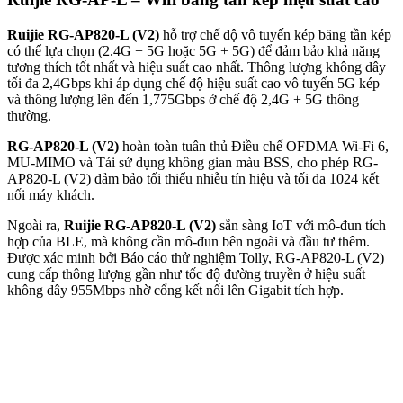
Ruijie RG-AP820-L (V2)
hỗ trợ chế độ vô tuyến kép băng tần kép
có thể lựa chọn (2.4G + 5G hoặc 5G + 5G) để đảm bảo khả năng
tương thích tốt nhất và hiệu suất cao nhất. Thông lượng không dây
tối đa 2,4Gbps khi áp dụng chế độ hiệu suất cao vô tuyến 5G kép
và thông lượng lên đến 1,775Gbps ở chế độ 2,4G + 5G thông
thường.
RG-AP820-L (V2)
hoàn toàn tuân thủ Điều chế OFDMA Wi-Fi 6,
MU-MIMO và Tái sử dụng không gian màu BSS, cho phép RG-
AP820-L (V2) đảm bảo tối thiểu nhiễu tín hiệu và tối đa 1024 kết
nối máy khách.
Ngoài ra,
Ruijie RG-AP820-L (V2)
sẵn sàng IoT với mô-đun tích
hợp của BLE, mà không cần mô-đun bên ngoài và đầu tư thêm.
Được xác minh bởi Báo cáo thử nghiệm Tolly, RG-AP820-L (V2)
cung cấp thông lượng gần như tốc độ đường truyền ở hiệu suất
không dây 955Mbps nhờ cổng kết nối lên Gigabit tích hợp.