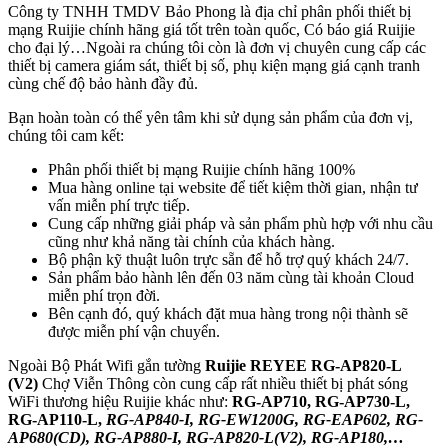
Công ty TNHH TMDV Bảo Phong là địa chỉ phân phối thiết bị
mạng Ruijie chính hãng giá tốt trên toàn quốc, Có báo giá Ruijie
cho đại lý…Ngoài ra chúng tôi còn là đơn vị chuyên cung cấp các
thiết bị camera giám sát, thiết bị số, phụ kiện mạng giá cạnh tranh
cùng chế độ bảo hành đầy đủ.
Bạn hoàn toàn có thể yên tâm khi sử dụng sản phẩm của đơn vị,
chúng tôi cam kết:
Phân phối thiết bị mạng Ruijie chính hãng 100%
Mua hàng online tại website để tiết kiệm thời gian, nhận tư
vấn miễn phí trực tiếp.
Cung cấp những giải pháp và sản phẩm phù hợp với nhu cầu
cũng như khả năng tài chính của khách hàng.
Bộ phận kỹ thuật luôn trực sẵn để hỗ trợ quý khách 24/7.
Sản phẩm bảo hành lên đến 03 năm cùng tài khoản Cloud
miễn phí trọn đời.
Bên cạnh đó, quý khách đặt mua hàng trong nội thành sẽ
được miễn phí vận chuyển.
Ngoài Bộ Phát Wifi gắn tường
Ruijie REYEE RG-AP820-L
(V2)
Chợ Viễn Thông còn cung cấp rất nhiều thiết bị phát sóng
WiFi thương hiệu Ruijie khác như:
RG-AP710, RG-AP730-L,
RG-AP110-L,
RG-AP840-I, RG-EW1200G, RG-EAP602, RG-
AP680(CD), RG-AP880-I, RG-AP820-L(V2), RG-AP180,…