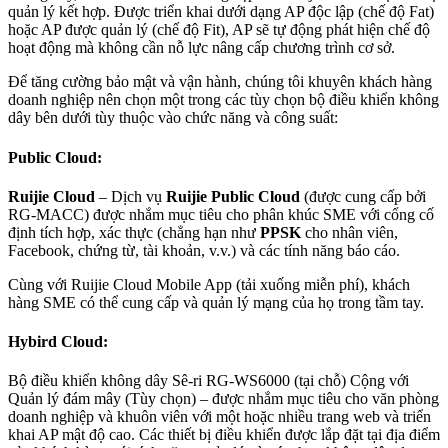
quản lý kết hợp. Được triển khai dưới dạng AP độc lập (chế độ Fat)
hoặc AP được quản lý (chế độ Fit), AP sẽ tự động phát hiện chế độ
hoạt động mà không cần nỗ lực nâng cấp chương trình cơ sở.
Để tăng cường bảo mật và vận hành, chúng tôi khuyên khách hàng
doanh nghiệp nên chọn một trong các tùy chọn bộ điều khiển không
dây bên dưới tùy thuộc vào chức năng và công suất:
Public Cloud:
Ruijie Cloud
– Dịch vụ
Ruijie Public Cloud
(được cung cấp bởi
RG-MACC) được nhắm mục tiêu cho phân khúc SME với cổng cố
định tích hợp, xác thực (chẳng hạn như
PPSK
cho nhân viên,
Facebook, chứng từ, tài khoản, v.v.) và các tính năng báo cáo.
Cùng với Ruijie Cloud Mobile App (tải xuống miễn phí), khách
hàng SME có thể cung cấp và quản lý mạng của họ trong tầm tay.
Hybird Cloud:
Bộ điều khiển không dây Sê-ri RG-WS6000 (tại chỗ) Cộng với
Quản lý đám mây (Tùy chọn) – được nhắm mục tiêu cho văn phòng
doanh nghiệp và khuôn viên với một hoặc nhiều trang web và triển
khai AP mật độ cao. Các thiết bị điều khiển được lắp đặt tại địa điểm