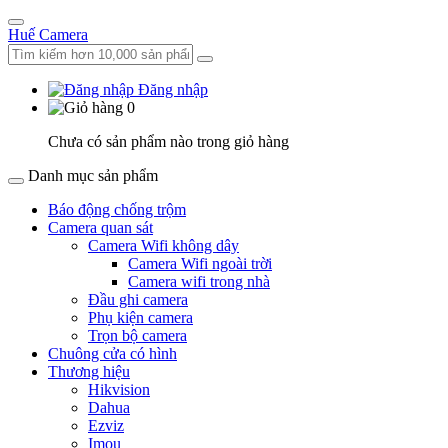
Huế Camera
Đăng nhập
0
Chưa có sản phẩm nào trong giỏ hàng
Danh mục sản phẩm
Báo động chống trộm
Camera quan sát
Camera Wifi không dây
Camera Wifi ngoài trời
Camera wifi trong nhà
Đầu ghi camera
Phụ kiện camera
Trọn bộ camera
Chuông cửa có hình
Thương hiệu
Hikvision
Dahua
Ezviz
Imou