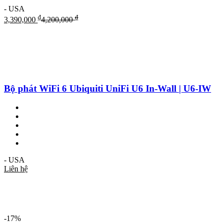
- USA
₫
₫
3,390,000
4,200,000
Bộ phát WiFi 6 Ubiquiti UniFi U6 In-Wall | U6-IW
- USA
Liên hệ
-17%