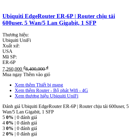
Ubiquiti EdgeRouter ER-6P | Router chịu tải
600user, 5 Wan/5 Lan Gigabit, 1 SFP
Thương hiệu:
Ubiquiti UniFi
Xuất xứ:
USA
Mã SP:
ER-6P
₫
₫
7,260,000
8,400,000
Mua ngay
Thêm vào giỏ
Xem thêm Thiết bị mạng
Xem thêm Router - Bộ phát Wifi - 4G
Xem thương hiệu Ubiquiti UniFi
Đánh giá Ubiquiti EdgeRouter ER-6P | Router chịu tải 600user, 5
Wan/5 Lan Gigabit, 1 SFP
5
0%
| 0 đánh giá
4
0%
| 0 đánh giá
3
0%
| 0 đánh giá
2
0%
| 0 đánh giá