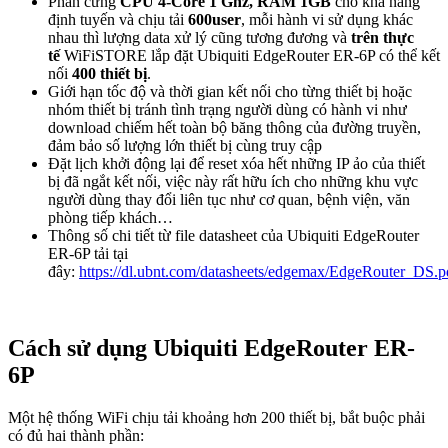
Phần cứng
CPU 4-Core 1 Ghz, RAM 1GB
cho khả năng
định tuyến và chịu tải
600user
, mỗi hành vi sử dụng khác
nhau thì lượng data xử lý cũng tương đương và
trên thực
tế
WiFiSTORE lắp đặt Ubiquiti EdgeRouter ER-6P có thể kết
nối
400 thiết bị
.
Giới hạn tốc độ và thời gian kết nối cho từng thiết bị hoặc
nhóm thiết bị tránh tình trạng người dùng có hành vi như
download chiếm hết toàn bộ băng thông của đường truyền,
đảm bảo số lượng lớn thiết bị cùng truy cập
Đặt lịch khởi động lại để reset xóa hết những IP ảo của thiết
bị đã ngắt kết nối, việc này rất hữu ích cho những khu vực
người dùng thay đổi liên tục như cơ quan, bệnh viện, văn
phòng tiếp khách…
Thông số chi tiết từ file datasheet của Ubiquiti EdgeRouter
ER-6P tải tại
đây:
https://dl.ubnt.com/datasheets/edgemax/EdgeRouter_DS.p
Cách sử dụng Ubiquiti EdgeRouter ER-
6P
Một hệ thống WiFi chịu tải khoảng hơn 200 thiết bị, bắt buộc phải
có đủ hai thành phần: