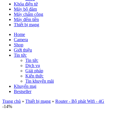
Khóa điện tử
Máy bộ đàm
Máy chấm công
Máy đếm tiền
Thiết bị mạng
Home
Camera
Shop
Giới thiệu
Tin tức
Tin tức
Dịch vụ
Giải pháp
Kiến thức
Tin khuyến mãi
Khuyến mại
Bestseller
Trang chủ
»
Thiết bị mạng
»
Router - Bộ phát Wifi - 4G
-14%