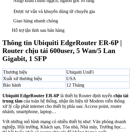
Nhập khẩu chính ngạch, nguồn gốc rõ ràng
Được tư vấn và khuyên dùng từ chuyên gia
Giao hàng nhanh chóng
Hỗ trợ tận tình sau bán hàng
Thông tin Ubiquiti EdgeRouter ER-6P |
Router chịu tải 600user, 5 Wan/5 Lan
Gigabit, 1 SFP
Thương hiệu
Ubiquiti UniFi
Xuất xứ thương hiệu
USA
Bảo hành
12 Tháng
Ubiquiti EdgeRouter ER-6P
là thiết bị Router định tuyến
chịu tải
trung tâm
của toàn hệ thống, nhận tín hiệu từ Modem viễn thông
xử lý cấp phát internet cho thiết bị phía sau: Access point, router
nhánh, smartphone, laptop…
Với những mô hình mạng có nhiều thiết bị như: Văn phòng doanh
nghiệp, Hội trường, Khách sạn, Tòa nhà, Nhà máy, Trường học…