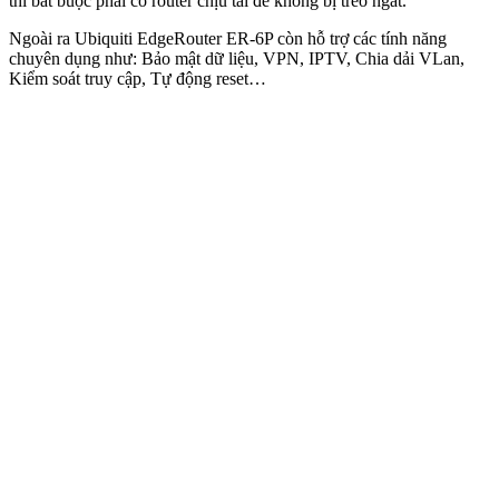
thì bắt buộc phải có router chịu tải để không bị treo ngắt.
Ngoài ra Ubiquiti EdgeRouter ER-6P còn hỗ trợ các tính năng
chuyên dụng như: Bảo mật dữ liệu, VPN, IPTV, Chia dải VLan,
Kiểm soát truy cập, Tự động reset…