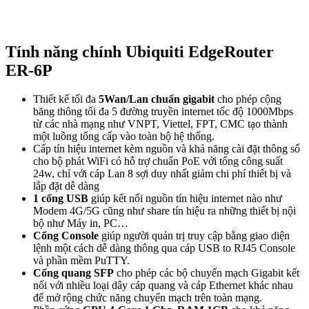
Tính năng chính
Ubiquiti EdgeRouter
ER-6P
Thiết kế tối đa
5Wan/Lan chuẩn gigabit
cho phép cộng
băng thông tối đa 5 đường truyền internet tốc độ 1000Mbps
từ các nhà mạng như VNPT, Viettel, FPT, CMC tạo thành
một luồng tổng cấp vào toàn bộ hệ thống.
Cấp tín hiệu internet kèm nguồn và khả năng cài đặt thông số
cho bộ phát WiFi có hỗ trợ chuẩn PoE với tổng công suất
24w, chỉ với cáp Lan 8 sợi duy nhất giảm chi phí thiết bị và
lắp đặt dễ dàng
1 cổng USB
giúp kết nối nguồn tín hiệu internet nào như
Modem 4G/5G cũng như share tín hiệu ra những thiết bị nội
bộ như Máy in, PC…
Cổng Console
giúp người quản trị truy cập bằng giao diện
lệnh một cách dễ dàng thông qua cáp USB to RJ45 Console
và phần mềm PuTTY.
Cổng quang SFP
cho phép các bộ chuyển mạch Gigabit kết
nối với nhiều loại dây cáp quang và cáp Ethernet khác nhau
để mở rộng chức năng chuyển mạch trên toàn mạng.