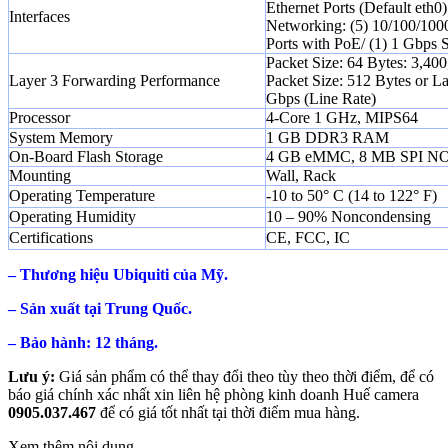
Ethernet Ports (Default eth0)
Interfaces
Networking: (5) 10/100/100
Ports with PoE/ (1) 1 Gbps 
Packet Size: 64 Bytes: 3,40
Layer 3 Forwarding Performance
Packet Size: 512 Bytes or La
Gbps (Line Rate)
Processor
4-Core 1 GHz, MIPS64
System Memory
1 GB DDR3 RAM
On-Board Flash Storage
4 GB eMMC, 8 MB SPI N
Mounting
Wall, Rack
Operating Temperature
-10 to 50° C (14 to 122° F)
Operating Humidity
10 – 90% Noncondensing
Certifications
CE, FCC, IC
– Thương hiệu Ubiquiti của Mỹ.
– Sản xuất tại Trung Quốc.
– Bảo hành: 12 tháng.
Lưu ý:
Giá sản phẩm có thể thay đổi theo tùy theo thời điểm, để có
báo giá chính xác nhất xin liên hệ phòng kinh doanh Huế camera
0905.037.467
để có giá tốt nhất tại thời điểm mua hàng.
Xem thêm nội dung