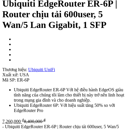
Ubiquiti EdgeRouter ER-6P |
Router chịu tải 600user, 5
Wan/5 Lan Gigabit, 1 SFP
Thương hiệu:
Ubiquiti UniFi
Xuất xứ:
USA
Mã SP:
ER-6P
Ubiquiti EdgeRouter ER-6P Với hệ điều hành EdgeOS giàu
tính năng của chúng tôi làm cho thiết bị này trở nên linh hoạt
trong mạng gia đình và cho doanh nghiệp.
Ubiquiti EdgeRouter 6P: Với hiệu suất tăng 50% so với
EdgeRouter Pro
₫
₫
7,260,000
8,400,000
-
Ubiquiti EdgeRouter ER-6P | Router chịu tải 600user, 5 Wan/5