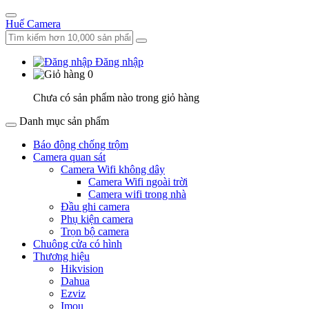
Huế Camera
Đăng nhập
0
Chưa có sản phẩm nào trong giỏ hàng
Danh mục sản phẩm
Báo động chống trộm
Camera quan sát
Camera Wifi không dây
Camera Wifi ngoài trời
Camera wifi trong nhà
Đầu ghi camera
Phụ kiện camera
Trọn bộ camera
Chuông cửa có hình
Thương hiệu
Hikvision
Dahua
Ezviz
Imou