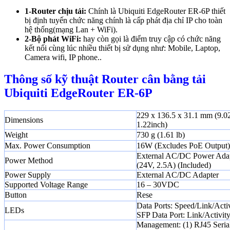
1-Router chịu tải:
Chính là Ubiquiti EdgeRouter ER-6P thiết
bị định tuyến chức năng chính là cấp phát địa chỉ IP cho toàn
hệ thống(mạng Lan + WiFi).
2-Bộ phát WiFi:
hay còn gọi là điểm truy cập có chức năng
kết nối cùng lúc nhiều thiết bị sử dụng như: Mobile, Laptop,
Camera wifi, IP phone..
Thông số kỹ thuật Router cân bằng tải
Ubiquiti EdgeRouter ER-6P
229 x 136.5 x 31.1 mm (9.02
Dimensions
1.22inch)
Weight
730 g (1.61 lb)
Max. Power Consumption
16W (Excludes PoE Output)
External AC/DC Power Ada
Power Method
(24V, 2.5A) (Included)
Power Supply
External AC/DC Adapter
Supported Voltage Range
16 – 30VDC
Button
Rese
Data Ports: Speed/Link/Acti
LEDs
SFP Data Port: Link/Activit
Management: (1) RJ45 Serial