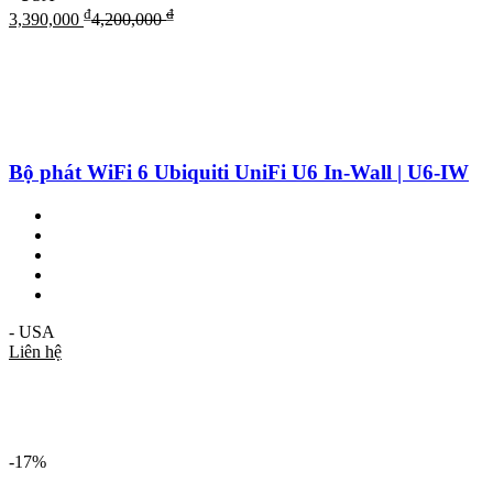
₫
₫
3,390,000
4,200,000
Bộ phát WiFi 6 Ubiquiti UniFi U6 In-Wall | U6-IW
- USA
Liên hệ
-17%