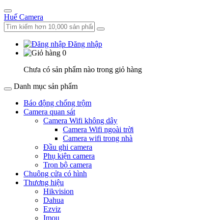
Huế Camera
Đăng nhập
0
Chưa có sản phẩm nào trong giỏ hàng
Danh mục sản phẩm
Báo động chống trộm
Camera quan sát
Camera Wifi không dây
Camera Wifi ngoài trời
Camera wifi trong nhà
Đầu ghi camera
Phụ kiện camera
Trọn bộ camera
Chuông cửa có hình
Thương hiệu
Hikvision
Dahua
Ezviz
Imou