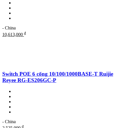
- China
₫
10,613,000
Switch POE 6 cổng 10/100/1000BASE-T Ruijie
Reyee RG-ES206GC-P
- China
₫
2,525,000