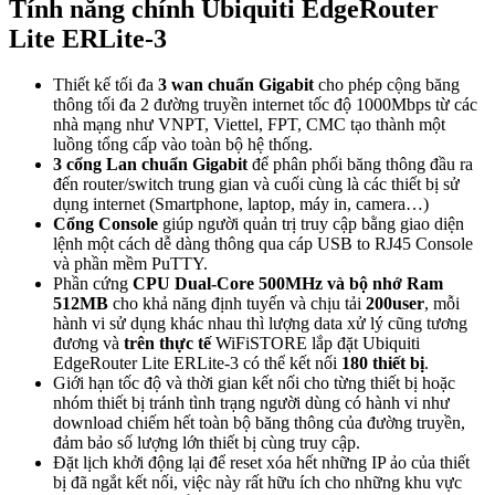
Tính năng chính Ubiquiti EdgeRouter
Lite ERLite-3
Thiết kế tối đa
3 wan chuẩn Gigabit
cho phép cộng băng
thông tối đa 2 đường truyền internet tốc độ 1000Mbps từ các
nhà mạng như VNPT, Viettel, FPT, CMC tạo thành một
luồng tổng cấp vào toàn bộ hệ thống.
3 cổng Lan chuẩn Gigabit
để phân phối băng thông đầu ra
đến router/switch trung gian và cuối cùng là các thiết bị sử
dụng internet (Smartphone, laptop, máy in, camera…)
Cổng Console
giúp người quản trị truy cập bằng giao diện
lệnh một cách dễ dàng thông qua cáp USB to RJ45 Console
và phần mềm PuTTY.
Phần cứng
CPU Dual-Core 500MHz và bộ nhớ Ram
512MB
cho khả năng định tuyến và chịu tải
200user
, mỗi
hành vi sử dụng khác nhau thì lượng data xử lý cũng tương
đương và
trên thực tế
WiFiSTORE lắp đặt Ubiquiti
EdgeRouter Lite ERLite-3 có thể kết nối
180 thiết bị
.
Giới hạn tốc độ và thời gian kết nối cho từng thiết bị hoặc
nhóm thiết bị tránh tình trạng người dùng có hành vi như
download chiếm hết toàn bộ băng thông của đường truyền,
đảm bảo số lượng lớn thiết bị cùng truy cập.
Đặt lịch khởi động lại để reset xóa hết những IP ảo của thiết
bị đã ngắt kết nối, việc này rất hữu ích cho những khu vực