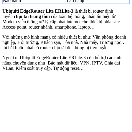
Bảo hành
12 Tháng
Ubiquiti EdgeRouter Lite ERLite-3
là thiết bị router định
tuyến
chịu tải trung tâm
của toàn hệ thống, nhận tín hiệu từ
Modem viễn thông xử lý cấp phát internet cho thiết bị phía sau:
Access point, router nhánh, smartphone, laptop…
Với những mô hình mạng có nhiều thiết bị như: Văn phòng doanh
nghiệp, Hội trường, Khách sạn, Tòa nhà, Nhà máy, Trường học…
thì bắt buộc phải có router chịu tải để không bị treo ngắt.
Ngoài ra Ubiquiti EdgeRouter Lite ERLite-3 còn hỗ trợ các tính
năng chuyên dụng như: Bảo mật dữ liệu, VPN, IPTV, Chia dải
VLan, Kiểm soát truy cập, Tự động reset…