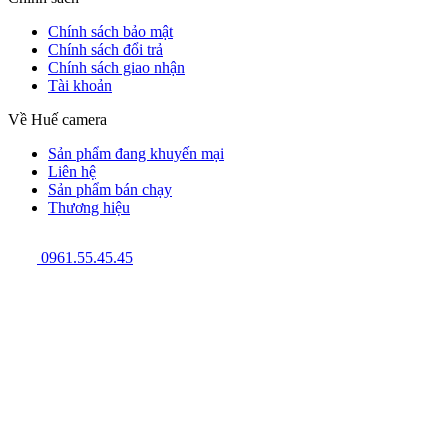
Chính sách bảo mật
Chính sách đổi trả
Chính sách giao nhận
Tài khoản
Về Huế camera
Sản phẩm đang khuyến mại
Liên hệ
Sản phẩm bán chạy
Thương hiệu
0961.55.45.45
GPĐKKD: 3301123843 do Sở Kế hoạch và Đầu tư cấp ngày