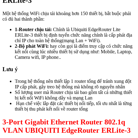
ERLite-3
Một hệ thống WiFi chịu tải khoảng hơn 150 thiết bị, bắt buộc phải
có đủ hai thành phần:
1-Router chịu tải:
Chính là Ubiquiti EdgeRouter Lite
ERLite-3 thiết bị định tuyến chức năng chính là cấp phát địa
chỉ IP cho toàn hệ thống(mạng Lan + WiFi).
2-Bộ phát WiFi:
hay còn gọi là điểm truy cập có chức năng
kết nối cùng lúc nhiều thiết bị sử dụng như: Mobile, Laptop,
Camera wifi, IP phone..
Lưu ý
Trong hệ thống nên thiết lập 1 router tổng để tránh xung đột
IP cấp phát, gây treo hệ thống mà không rõ nguyên nhân
Số lượng user mà Router chịu tải bao gồm tất cả những thiết
bị kết nối WiFi không dây và mạng Lan
Hạn chế việc lắp đặt các thiết bị nối tiếp, tối ưu nhất là từng
thiết bị thu phát kết nối về router tổng
3-Port Gigabit Ethernet Router 802.1q
VLAN UBIQUITI EdgeRouter ERLite-3