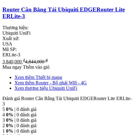
Router Cân Bằng Tải Ubiquiti EDGERouter Lite
ERLite-3
Thương hiệu:
Ubiquiti UniFi
Xuất xứ:
USA
Mã SP:
ERLite-3
₫
₫
3,840,000
4,844,000
Mua ngay
Thêm vào giỏ
Xem thêm Thiết bị mạng
Xem thêm Router - Bộ phát Wifi - 4G
Xem thương hiệu Ubiquiti UniFi
Đánh giá Router Cân Bằng Tải Ubiquiti EDGERouter Lite ERLite-
3
5
0%
| 0 đánh giá
4
0%
| 0 đánh giá
3
0%
| 0 đánh giá
2
0%
| 0 đánh giá
1
0%
| 0 đánh giá