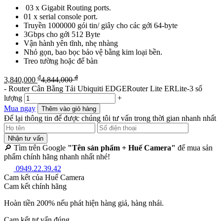
03 x Gigabit Routing ports.
01 x serial console port.
Truyền 1000000 gói tin/ giây cho các gới 64-byte
3Gbps cho gới 512 Byte
Vận hành yên tĩnh, nhẹ nhàng
Nhỏ gọn, bao bọc bảo vệ bằng kim loại bền.
Treo tường hoặc để bàn
₫
₫
3,840,000
4,844,000
-
Router Cân Bằng Tải Ubiquiti EDGERouter Lite ERLite-3 số
lượng
+
Mua ngay
Thêm vào giỏ hàng
Để lại thông tin để được chúng tôi tư vấn trong thời gian nhanh nhất
Nhận tư vấn
🔎 Tìm trên Google
"Tên sản phẩm + Huế Camera"
để mua sản
phẩm chính hãng nhanh nhất nhé!
0949.22.39.42
Cam kết của Huế Camera
Cam kết chính hãng
Hoàn tiền 200% nếu phát hiện hàng giả, hàng nhái.
Cam kết tư vấn đúng