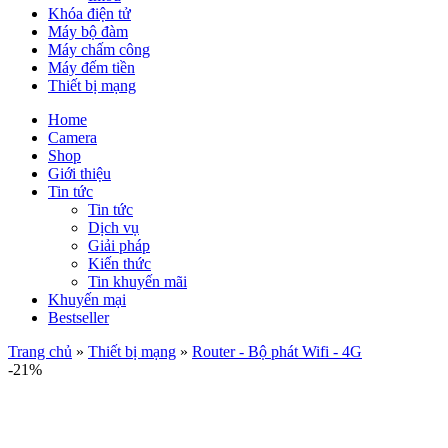
Khóa điện tử
Máy bộ đàm
Máy chấm công
Máy đếm tiền
Thiết bị mạng
Home
Camera
Shop
Giới thiệu
Tin tức
Tin tức
Dịch vụ
Giải pháp
Kiến thức
Tin khuyến mãi
Khuyến mại
Bestseller
Trang chủ
»
Thiết bị mạng
»
Router - Bộ phát Wifi - 4G
-21%