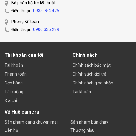
Bộ phận hỗ trợ kỹ thuật
suất tối đa 720W, do đó người dùng cần lưu ý sử dụng
Điện thoại:
0935.754.475
nguồn điện phù hợp để tránh gây hư hại cho thiết bị.
Phòng Kế toán
Lắp đặt đúng chỉ dẫn:
USW-Enterprise-48-PoE cần
Điện thoại:
0906.335.289
được lắp đặt đúng theo chỉ dẫn sử dụng để đảm bảo
an toàn và độ bền của thiết bị.
Hạn chế tần suất cắm rút:
Việc cắm rút cáp mạng
Tài khoản của tôi
Chính sách
thường xuyên có thể làm hư hại cho thiết bị chuyển
mạch, do đó cần hạn chế tần suất cắm rút.
Tài khoản
Chính sách bảo mật
Sử dụng chức năng giám sát:
Thiết bị chuyển mạch
Thanh toán
Chính sách đổi trả
SW-Enterprise-48-PoE có tính năng giám sát và quản
Đơn hàng
Chính sách giao nhận
lý, hãy tận dụng tính năng này để kiểm soát và giám sát
Tải xuống
Tài khoản
hoạt động của thiết bị.
Địa chỉ
Đặc tính kỹ thuật
Về Huế camera
Sản phẩm đang khuyến mại
Sản phẩm bán chạy
Mechanical
Liên hệ
Thương hiệu