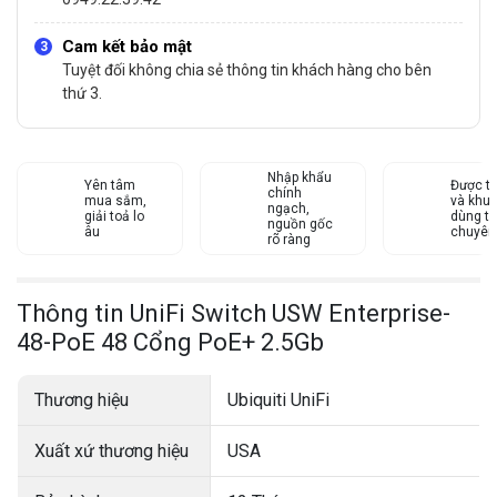
Cam kết bảo mật
Tuyệt đối không chia sẻ thông tin khách hàng cho bên
thứ 3.
Nhập khẩu
Yên tâm
Được tư
chính
mua sắm,
và khu
ngạch,
giải toả lo
dùng từ
nguồn gốc
âu
chuyên
rõ ràng
Thông tin UniFi Switch USW Enterprise-
48-PoE 48 Cổng PoE+ 2.5Gb
Thương hiệu
Ubiquiti UniFi
Xuất xứ thương hiệu
USA