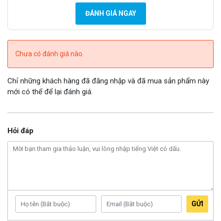
2 mở rộng, bao gồm khả năng chuyển mạch đạt tốc độ lên
ĐÁNH GIÁ NGAY
tới 320 Gb/s với thông lượng không chặn đạt 160 Gb/s cùng
tốc độ chuyển tiếp 238,09 Mpps, giúp tốc độ truyền tải dữ
liệu nhanh chóng, mượt mà và đáng tin cậy.
Chưa có đánh giá nào.
Hệ thống nguồn dự phòng SmartPower
Chỉ những khách hàng đã đăng nhập và đã mua sản phẩm này
mới có thể để lại đánh giá.
UniFi Switch Enterprise 48 PoE (USW-Enterprise-48-PoE)
được trang bị hệ thống nguồn dự phòng SmartPower, giúp
đảm bảo quyền truy cập và tính khả dụng của mạng, cung
Hỏi đáp
cấp khả năng bảo vệ khi mất nguồn điện nâng cao đang
được kết nối. Hệ thống bao gồm hai nguồn điện AC, giúp
cung cấp nguồn dự phòng khi một nguồn bị lỗi. Các tính năng
quan trọng của hệ thống nguồn dự phòng SmartPower bao
gồm:
GỬI
Tính năng nguồn dự phòng