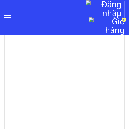
0
»
Báo động chống trộm
»
Báo động Jablotron