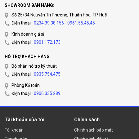
SHOWROOM BÁN HÀNG:
Số 25/34 Nguyễn Tri Phương, Thuận Hóa, TP. Huế
Điện thoại:
0234.39.38.156 - 0961.55.45.45
Kinh doanh giá sỉ
Điện thoại:
0901.172.173
HỖ TRỢ KHÁCH HÀNG
Bộ phận hỗ trợ kỹ thuật
Điện thoại:
0935.754.475
Phòng Kế toán
Điện thoại:
0906.335.289
Tài khoản của tôi
Chính sách
Tài khoản
Chính sách bảo mật
Thanh toán
Chính sách đổi trả