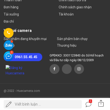
Đơn hàng
Chính sách giao nhận
Tải xuống
Tài khoản
Địa chỉ
Về Huế camera
Sản phẩm đang khuyến mại
Sản phẩm bán chạy
Liên hệ
Thương hiệu
GPĐKKD: 3301123843 do Sở Kế hoạch
0961.55.45.45
và Đầu tư cấp ngày 08/12/2009
@ 2022 - Huecamera.com
Sơ đồ trang web
| Huecamera.com
0
Viết bình luận ...
Vui lòng liên hệ hotline để có giá tốt nhất tại thời điểm mua hàng