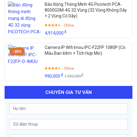
Báo Động Thông Minh 4G Picotech PCA-
8000GSM-4G 32 Vùng (32 Vùng Không Dây
+ 2 Vùng Có Dây)
- China
₫
4,914,000
Camera IP Wifi Imou IPC-F22FP 1080P (Có
-35%
Màu Ban Đêm + Tích Hợp Mic)
- China
₫
₫
990,000
1,530,000
CHUYÊN GIA TƯ VẤN