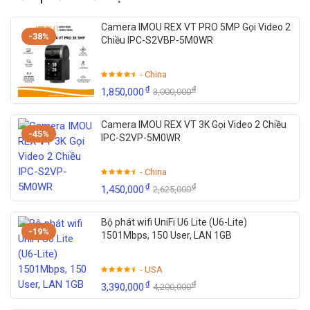
Camera IMOU REX VT PRO 5MP Gọi Video 2
-38%
Chiều IPC-S2VBP-5M0WR
- China
₫
₫
1,850,000
3,000,000
Camera IMOU REX VT 3K Gọi Video 2 Chiều
-45%
IPC-S2VP-5M0WR
- China
₫
₫
1,450,000
2,625,000
Bộ phát wifi UniFi U6 Lite (U6-Lite)
-19%
1501Mbps, 150 User, LAN 1GB
- USA
₫
₫
3,390,000
4,200,000