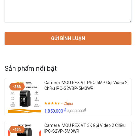
Sản phẩm nổi bật
Camera IMOU REX VT PRO 5MP Gọi Video 2
-38%
Chiều IPC-S2VBP-5M0WR
- China
₫
₫
1,850,000
3,000,000
Camera IMOU REX VT 3K Gọi Video 2 Chiều
-45%
IPC-S2VP-5M0WR