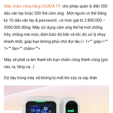
Máy châm công hãng GIGATA T9
cho phép quản lý đến 500
dấu vân tay hoặc 500 thẻ cảm ứng . Một người có thể đăng
ký 10 dấu vân tay & password , có mức giá từ 2.800.000 –
3000.000 đồng. Máy sử dụng cảm ứng thế hệ mới chống
trầy, chống mài mòn, đảm bảo độ bền và tốc độ xử lý nhạy
nhanh nhất, giúp bạn không phải chờ đợi lâu (< 1=”” giây/=””
1=”” lần=”” chấm=””>
Máy sẽ phát ra âm thanh khi bạn chấm công thành công (giờ
vào, ra, tăng ca,…)
Dữ liệu trong máy sẽ không bị mất khi xảy ra cúp điện.