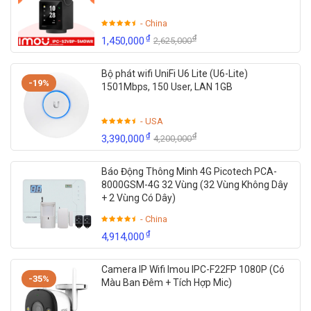
- China
₫
₫
1,450,000
2,625,000
Bộ phát wifi UniFi U6 Lite (U6-Lite)
-19%
1501Mbps, 150 User, LAN 1GB
- USA
₫
₫
3,390,000
4,200,000
Báo Động Thông Minh 4G Picotech PCA-
8000GSM-4G 32 Vùng (32 Vùng Không Dây
+ 2 Vùng Có Dây)
- China
₫
4,914,000
Camera IP Wifi Imou IPC-F22FP 1080P (Có
-35%
Màu Ban Đêm + Tích Hợp Mic)