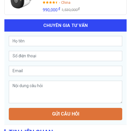
- China
₫
₫
990,000
1,530,000
CHUYÊN GIA TƯ VẤN
GỬI CÂU HỎI