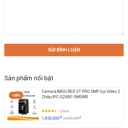
Sản phẩm nổi bật
Camera IMOU REX VT PRO 5MP Gọi Video 2
-38%
Chiều IPC-S2VBP-5M0WR
- China
₫
₫
1,850,000
3,000,000