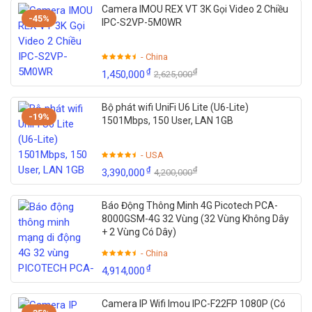
Camera IMOU REX VT 3K Gọi Video 2 Chiều
-45%
IPC-S2VP-5M0WR
- China
₫
₫
1,450,000
2,625,000
Bộ phát wifi UniFi U6 Lite (U6-Lite)
-19%
1501Mbps, 150 User, LAN 1GB
- USA
₫
₫
3,390,000
4,200,000
Báo Động Thông Minh 4G Picotech PCA-
8000GSM-4G 32 Vùng (32 Vùng Không Dây
+ 2 Vùng Có Dây)
- China
₫
4,914,000
Camera IP Wifi Imou IPC-F22FP 1080P (Có