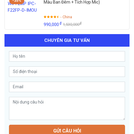
-35%
Màu Ban Đêm + Tích Hợp Mic)
- China
₫
₫
990,000
1,530,000
CHUYÊN GIA TƯ VẤN
GỬI CÂU HỎI