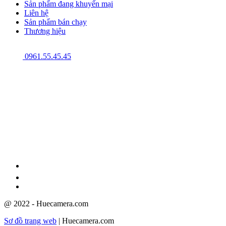
Sản phẩm đang khuyến mại
Liên hệ
Sản phẩm bán chạy
Thương hiệu
0961.55.45.45
GPĐKKD: 3301123843 do Sở Kế hoạch và Đầu tư cấp ngày 08/12/2009
@ 2022 - Huecamera.com
Sơ đồ trang web
| Huecamera.com