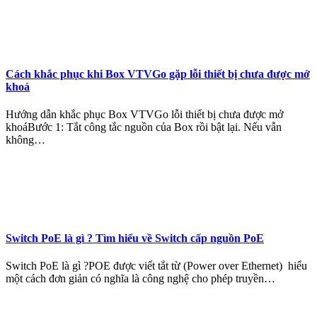
Cách khắc phục khi Box VTVGo gặp lỗi thiết bị chưa được mở
khoá
Hướng dẫn khắc phục Box VTVGo lỗi thiết bị chưa được mở
khoáBước 1: Tắt công tắc nguồn của Box rồi bật lại. Nếu vẫn
không…
Switch PoE là gì ? Tìm hiểu về Switch cấp nguồn PoE
Switch PoE là gì ?POE được viết tắt từ (Power over Ethernet) hiểu
một cách đơn giản có nghĩa là công nghệ cho phép truyền…