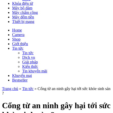
Khóa điện tử
Máy bộ đàm
Máy chấm công
Máy đếm tiền
Thiết bị mạng
Home
Camera
Shop
Giới thiệu
Tin tức
Tin tức
Dịch vụ
Giải pháp
Kiến thức
Tin khuyến mãi
Khuyến mại
Bestseller
Trang chủ
»
Tin tức
»
Cổng từ an ninh gây hại tới sức khỏe sinh sản
?
Cổng từ an ninh gây hại tới sức