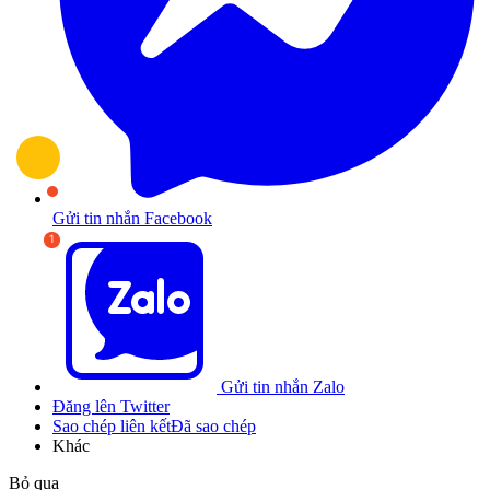
Gửi tin nhắn Facebook
Gửi tin nhắn Zalo
Đăng lên Twitter
Sao chép liên kết
Đã sao chép
Khác
Bỏ qua