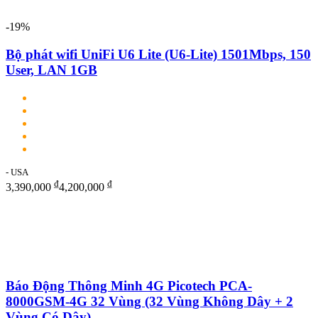
-19%
Bộ phát wifi UniFi U6 Lite (U6-Lite) 1501Mbps, 150
User, LAN 1GB
- USA
₫
₫
3,390,000
4,200,000
Báo Động Thông Minh 4G Picotech PCA-
8000GSM-4G 32 Vùng (32 Vùng Không Dây + 2
Vùng Có Dây)