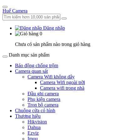
Huế Camera
Đăng nhập
0
Chưa có sản phẩm nào trong giỏ hàng
Danh mục sản phẩm
Báo động chống trộm
Camera quan sát
Camera Wifi không dây
Camera Wifi ngoài trời
Camera wifi trong nhà
Đầu ghi camera
Phụ kiện camera
Trọn bộ camera
Chuông cửa có hình
Thương hiệu
Hikvision
Dahua
Ezviz
Imou