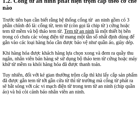
1.2. Cổng từ an ninh phát hiện trộm cắp theo cơ chế
nào
Trước tiên bạn cần biết rằng hệ thống cổng từ an ninh gồm có 3
phần chính đó là: cổng từ, tem từ (còn gọi là chip từ ) cứng hoặc
tem từ mềm và bộ tháo tem từ.
Tem từ an ninh
là một thiết bị bên
trong có chưa các vòng điện từ mang một tần số nhất định dùng để
gắn vào các loại hàng hóa cần được bảo vệ như quần áo, giày dép.
Khi hàng hóa được khách hàng lựa chọn xong và đem ra quầy thu
ngân, nhân viên bán hàng sẽ sử dụng bộ tháo tem từ cứng hoặc máy
khử từ mềm ra khỏi hàng hóa đã được thanh toán.
Tuy nhiên, đối với kẻ gian thường trộm cắp thì khi lấy cắp sản phẩm
đã được gắn tem từ tới gần cửa từ thì từ trường mà cổng từ phát ra
sẽ bắt sóng với các vi mạch điện từ trong tem từ an ninh (chip quần
áo) và hú còi cảnh báo nhân viên an ninh.