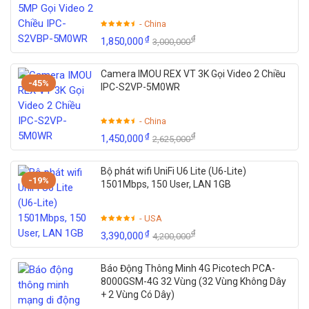
- China
₫
₫
1,850,000
3,000,000
Camera IMOU REX VT 3K Gọi Video 2 Chiều
-45%
IPC-S2VP-5M0WR
- China
₫
₫
1,450,000
2,625,000
Bộ phát wifi UniFi U6 Lite (U6-Lite)
-19%
1501Mbps, 150 User, LAN 1GB
- USA
₫
₫
3,390,000
4,200,000
Báo Động Thông Minh 4G Picotech PCA-
8000GSM-4G 32 Vùng (32 Vùng Không Dây
+ 2 Vùng Có Dây)