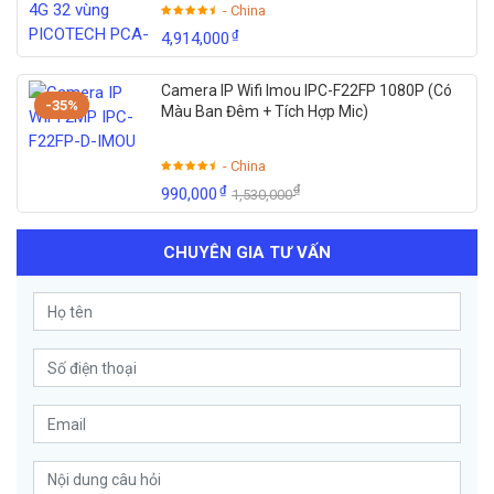
- China
₫
4,914,000
Camera IP Wifi Imou IPC-F22FP 1080P (Có
-35%
Màu Ban Đêm + Tích Hợp Mic)
- China
₫
₫
990,000
1,530,000
CHUYÊN GIA TƯ VẤN