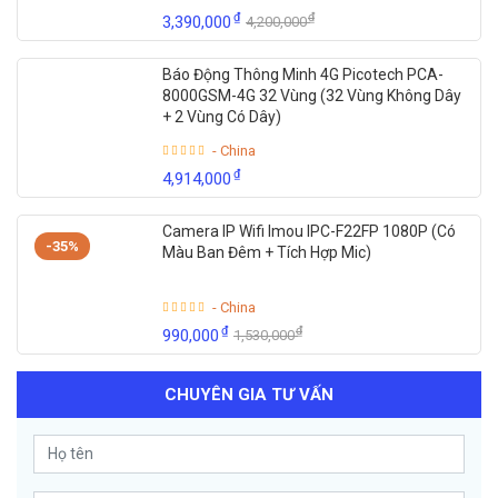
₫
₫
3,390,000
4,200,000
Báo Động Thông Minh 4G Picotech PCA-
8000GSM-4G 32 Vùng (32 Vùng Không Dây
+ 2 Vùng Có Dây)
- China
₫
4,914,000
Camera IP Wifi Imou IPC-F22FP 1080P (Có
-35%
Màu Ban Đêm + Tích Hợp Mic)
- China
₫
₫
990,000
1,530,000
CHUYÊN GIA TƯ VẤN