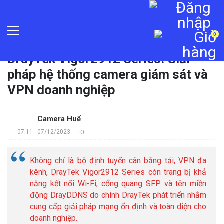
0
Trang chủ
»
Tin tức
»
DrayTek Vigor2912 Series: Giải
pháp hệ thống camera giám sát và
VPN doanh nghiệp
Camera Huế
07:11 - 07/12/2023
0
Không chỉ là bộ định tuyến cân bằng tải, VPN đa
kênh, DrayTek Vigor2912 Series còn trang bị khả
năng kết nối Wi-Fi, cổng quang SFP và tên miền
động DrayDDNS do chính DrayTek phát triển nhằm
cung cấp giải pháp mạng ổn định và toàn diện cho
doanh nghiệp.