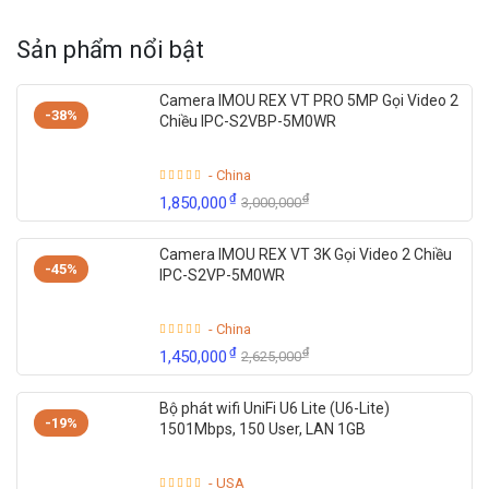
Sản phẩm nổi bật
Camera IMOU REX VT PRO 5MP Gọi Video 2
-38%
Chiều IPC-S2VBP-5M0WR
- China
₫
₫
1,850,000
3,000,000
Camera IMOU REX VT 3K Gọi Video 2 Chiều
-45%
IPC-S2VP-5M0WR
- China
₫
₫
1,450,000
2,625,000
Bộ phát wifi UniFi U6 Lite (U6-Lite)
-19%
1501Mbps, 150 User, LAN 1GB
- USA