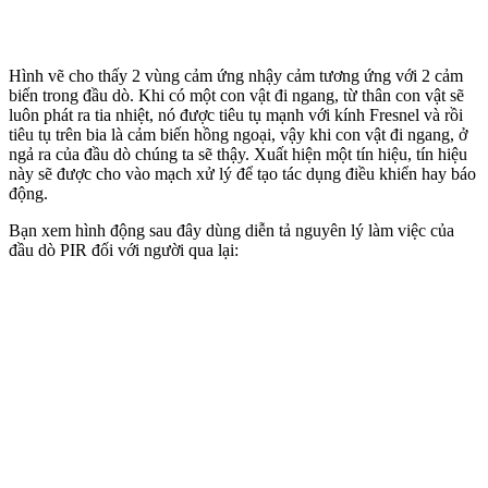
Hình vẽ cho thấy 2 vùng cảm ứng nhậy cảm tương ứng với 2 cảm
biến trong đầu dò. Khi có một con vật đi ngang, từ thân con vật sẽ
luôn phát ra tia nhiệt, nó được tiêu tụ mạnh với kính Fresnel và rồi
tiêu tụ trên bia là cảm biến hồng ngoại, vậy khi con vật đi ngang, ở
ngả ra của đầu dò chúng ta sẽ thậy. Xuất hiện một tín hiệu, tín hiệu
này sẽ được cho vào mạch xử lý để tạo tác dụng điều khiển hay báo
động.
Bạn xem hình động sau đây dùng diễn tả nguyên lý làm việc của
đầu dò PIR đối với người qua lại: