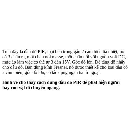
Trên đây là đầu dò PIR, loại bên trong gắn 2 cảm biến tia nhiệt, nó
có 3 chân ra, một chân nối masse, một chân nối với nguồn volt DC,
mức áp làm việc có thể từ 3 đến 15V. Góc dò lớn. Để tăng độ nhậy
cho đầu dò, Bạn dùng kính Fresnel, nó được thiết kế cho loại đầu có
2 cảm biến, góc dò lớn, có tác dụng ngăn tia tử ngoại.
Hình vẽ cho thấy cách dùng đầu dò PIR để phát hiện người
hay con vật di chuyển ngang.