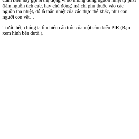
Cảm biến này gọi là thụ động vì nó không dùng nguồn nhiệt tự phát
(làm nguồn tích cực, hay chủ động) mà chỉ phụ thuộc vào các
nguồn tha nhiệt, đó là thân nhiệt của các thực thể khác, như con
người con vật…
Trước hết, chúng ta tìm hiểu cấu trúc của một cảm biến PIR (Bạn
xem hình bên dưới.).