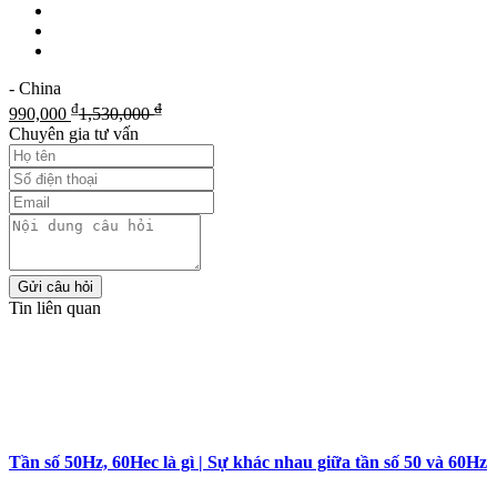
- China
₫
₫
990,000
1,530,000
Chuyên gia tư vấn
Gửi câu hỏi
Tin liên quan
Tần số 50Hz, 60Hec là gì | Sự khác nhau giữa tần số 50 và 60Hz