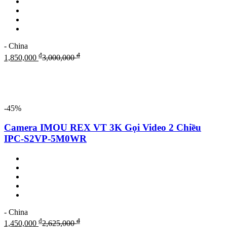
- China
₫
₫
1,850,000
3,000,000
-45%
Camera IMOU REX VT 3K Gọi Video 2 Chiều
IPC-S2VP-5M0WR
- China
₫
₫
1,450,000
2,625,000