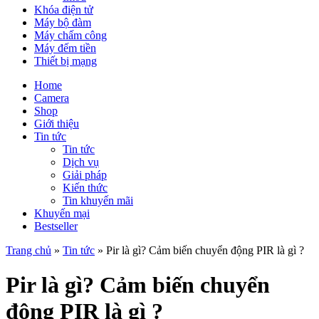
Khóa điện tử
Máy bộ đàm
Máy chấm công
Máy đếm tiền
Thiết bị mạng
Home
Camera
Shop
Giới thiệu
Tin tức
Tin tức
Dịch vụ
Giải pháp
Kiến thức
Tin khuyến mãi
Khuyến mại
Bestseller
Trang chủ
»
Tin tức
»
Pir là gì? Cảm biến chuyển động PIR là gì ?
Pir là gì? Cảm biến chuyển
động PIR là gì ?