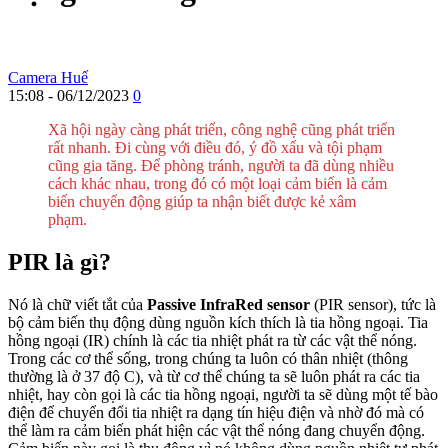
Camera Huế
15:08 - 06/12/2023
0
Xã hội ngày càng phát triển, công nghệ cũng phát triển
rất nhanh. Đi cùng với điều đó, ý đồ xấu và tội phạm
cũng gia tăng. Để phòng tránh, người ta đã dùng nhiều
cách khác nhau, trong đó có một loại cảm biến là cảm
biến chuyển động giúp ta nhận biết được kẻ xâm
phạm.
PIR là gì?
Nó là chữ viết tắt của
Passive InfraRed sensor
(PIR sensor), tức là
bộ cảm biến thụ động dùng nguồn kích thích là tia hồng ngoại. Tia
hồng ngoại (IR) chính là các tia nhiệt phát ra từ các vật thể nóng.
Trong các cơ thể sống, trong chúng ta luôn có thân nhiệt (thông
thường là ở 37 độ C), và từ cơ thể chúng ta sẽ luôn phát ra các tia
nhiệt, hay còn gọi là các tia hồng ngoại, người ta sẽ dùng một tế bào
điện để chuyển đổi tia nhiệt ra dạng tín hiệu điện và nhờ đó mà có
thể làm ra cảm biến phát hiện các vật thể nóng đang chuyển động.