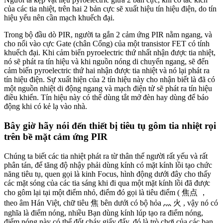
của các tia nhiệt, trên hai 2 bản cực sẽ xuất hiệu tín hiệu điện, do tín
hiệu yếu nên cần mạch khuếch đại.
Trong bộ đầu dò PIR, người ta gắn 2 cảm ứng PIR nằm ngang, và
cho nối vào cực Gate (chân Cổng) của một transistor FET có tính
khuếch đại. Khi cảm biến pyroelectric thứ nhất nhận được tia nhiệt,
nó sẽ phát ra tín hiệu và khi nguồn nóng di chuyển ngang, sẽ đến
cảm biến pyroelectric thứ hai nhận được tia nhiệt và nó lại phát ra
tín hiệu điện. Sự xuất hiện của 2 tín hiệu này cho nhận biết là đã có
một nguồn nhiệt di động ngang và mạch điện tử sẽ phát ra tín hiệu
điều khiển. Tín hiệu này có thể dùng tắt mở đèn hay dùng để báo
động khi có kẻ lạ vào nhà.
Bây giờ hãy nói đến thiết bị tiêu tụ gôm tia nhiệt rọi
trên bề mặt cảm ứng PIR
Chúng ta biết các tia nhiệt phát ra từ thân thể người rất yếu và rất
phân tán, để tăng độ nhậy phải dùng kính có mặt kính lồi tạo chức
năng tiêu tụ, quen gọi là kinh Focus, hình động dưới đây cho thấy
các mặt sóng của các tia sáng khi đi qua một mặt kính lồi đã được
cho gôm lại tại một điểm nhỏ, điểm đó gọi là tiêu điểm ( 焦点 ，
theo âm Hán Việt, chữ tiêu 焦 bên dưới có bộ hỏa 灬 火 , vậy nó có
nghĩa là điểm nóng, nhiều Bạn dùng kính lúp tạo ra điểm nóng,
điểm nóng này có thể đốt cháy giấy đấy, đó là trò chơi của các bạn