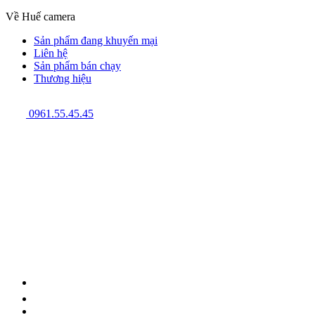
Về Huế camera
Sản phẩm đang khuyến mại
Liên hệ
Sản phẩm bán chạy
Thương hiệu
0961.55.45.45
GPĐKKD: 3301123843 do Sở Kế hoạch và Đầu tư cấp ngày
08/12/2009