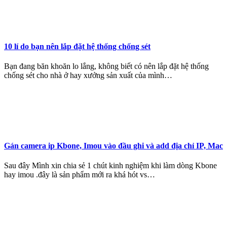
10 lí do bạn nên lắp đặt hệ thống chống sét
Bạn đang băn khoăn lo lắng, không biết có nên lắp đặt hệ thống
chống sét cho nhà ở hay xưởng sản xuất của mình…
Gán camera ip Kbone, Imou vào đầu ghi và add địa chỉ IP, Mac
Sau đây Mình xin chia sẻ 1 chút kinh nghiệm khi làm dòng Kbone
hay imou .đây là sản phẩm mới ra khá hót vs…