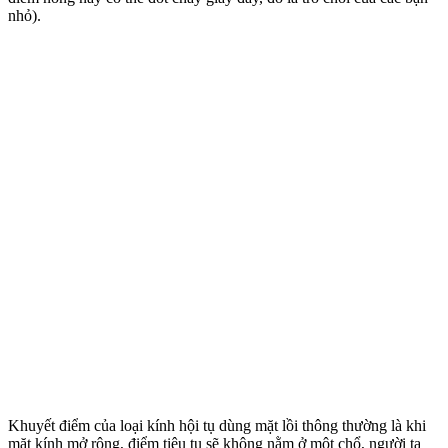
nhỏ).
Khuyết điểm của loại kính hội tụ dùng mặt lồi thông thường là khi
mặt kính mở rộng, điểm tiêu tụ sẽ không nằm ở một chổ, người ta