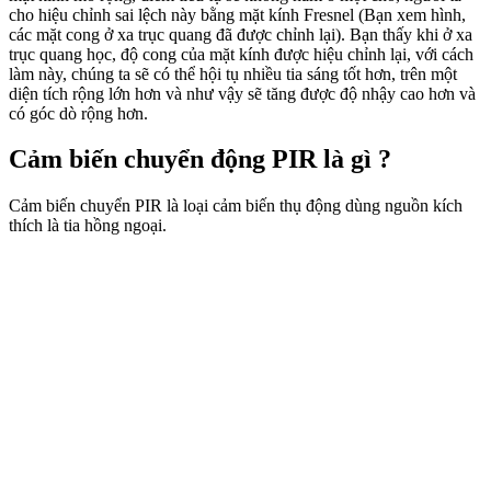
cho hiệu chỉnh sai lệch này bằng mặt kính Fresnel (Bạn xem hình,
các mặt cong ở xa trục quang đã được chỉnh lại). Bạn thấy khi ở xa
trục quang học, độ cong của mặt kính được hiệu chỉnh lại, với cách
làm này, chúng ta sẽ có thể hội tụ nhiều tia sáng tốt hơn, trên một
diện tích rộng lớn hơn và như vậy sẽ tăng được độ nhậy cao hơn và
có góc dò rộng hơn.
Cảm biến chuyển động PIR là gì ?
Cảm biến chuyển PIR là loại cảm biến thụ động dùng nguồn kích
thích là tia hồng ngoại.