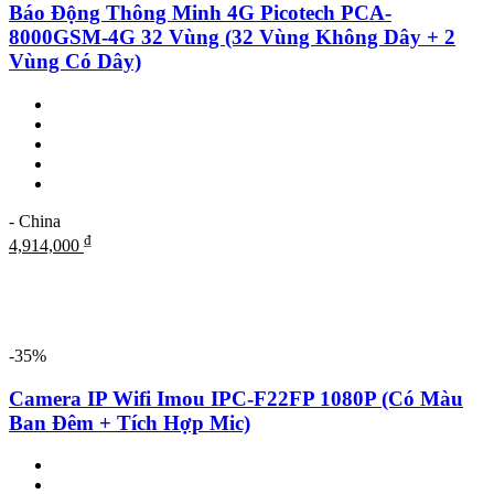
Báo Động Thông Minh 4G Picotech PCA-
8000GSM-4G 32 Vùng (32 Vùng Không Dây + 2
Vùng Có Dây)
- China
₫
4,914,000
-35%
Camera IP Wifi Imou IPC-F22FP 1080P (Có Màu
Ban Đêm + Tích Hợp Mic)