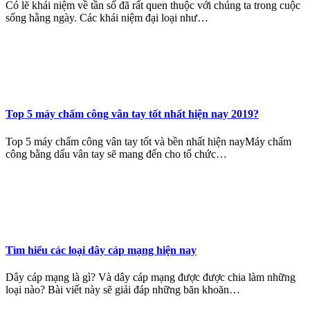
Có lẽ khái niệm về tần số đã rất quen thuộc với chúng ta trong cuộc
sống hằng ngày. Các khái niệm đại loại như…
Top 5 máy chấm công vân tay tốt nhất hiện nay 2019?
Top 5 máy chấm công vân tay tốt và bền nhất hiện nayMáy chấm
công bằng dấu vân tay sẽ mang đến cho tổ chức…
Tìm hiểu các loại dây cáp mạng hiện nay
Dây cáp mạng là gì? Và dây cáp mạng được được chia làm những
loại nào? Bài viết này sẽ giải đáp những băn khoăn…