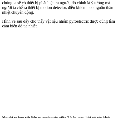
chúng ta sẽ có thiết bị phát hiện ra người, đó chính là ý tưởng mà
người ta chế ra thiết bị motion detector, điều khiển theo nguồn thân
nhiệt chuyển động.
Hình vẽ sau đây cho thấy vật liệu nhóm pyroelectric được dùng làm
cảm biến dò tia nhiệt.
Người ta kẹp vật liệu pyroelectric giữa 2 bản cực, khi có tác kích