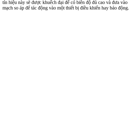
tín hiệu này sẽ được khuếch đại để có biên độ đủ cao và đưa vào
mạch so áp để tác động vào một thiết bị điều khiển hay báo động.