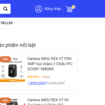
0
Đăng nhập
TSELLER
ản phẩm nổi bật
Camera IMOU REX VT PRO
-38%
5MP Gọi Video 2 Chiều IPC-
S2VBP-5M0WR
- China
₫
1,850,000
₫
3,000,000
Camera IMOU REX VT 3K
-45%