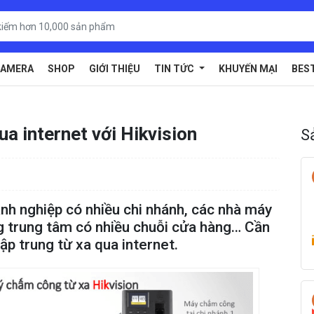
AMERA
SHOP
GIỚI THIỆU
TIN TỨC
KHUYẾN MẠI
BES
a internet với Hikvision
S
nh nghiệp có nhiều chi nhánh, các nhà máy
g trung tâm có nhiều chuỗi cửa hàng… Cần
ập trung từ xa qua internet.