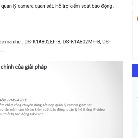
uản lý camera quan sát, Hỗ trợ kiểm soát báo động ,
n các mã như : DS-K1A802EF-B, DS-K1A802MF-B, DS-
….