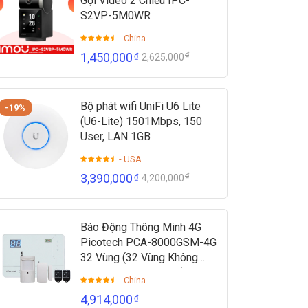
Gọi Video 2 Chiều IPC-
S2VP-5M0WR
- China
₫
1,450,000
₫
2,625,000
Bộ phát wifi UniFi U6 Lite
-19%
(U6-Lite) 1501Mbps, 150
User, LAN 1GB
- USA
₫
3,390,000
₫
4,200,000
Báo Động Thông Minh 4G
Picotech PCA-8000GSM-4G
32 Vùng (32 Vùng Không
Dây + 2 Vùng Có Dây)
- China
4,914,000
₫