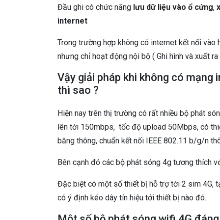
Đầu ghi có chức năng
lưu dữ liệu vào ổ cứng
,
x
internet
Trong trường hợp không có internet kết nối vào
nhưng chỉ hoạt động nội bộ ( Ghi hình và xuất ra
Vậy giải pháp khi không có mạng 
thì sao ?
Hiện nay trên thị trường có rất nhiều bộ phát s
lên tới 150mbps, tốc độ upload 50Mbps, có thiết
băng thông, chuẩn kết nối IEEE 802.11 b/g/n th
Bên cạnh đó các bộ phát sóng 4g tương thích với 
Đặc biệt có một số thiết bị hỗ trợ tới 2 sim 4G, 
có ý định kéo dây tín hiệu tới thiết bị nào đó.
Một số bộ phát sóng wifi 4G đáng