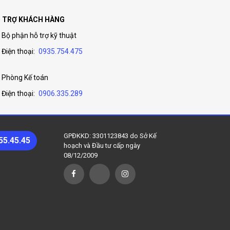
 TRỢ KHÁCH HÀNG
Bộ phận hỗ trợ kỹ thuật
Điện thoại:
0935.754.475
Phòng Kế toán
Điện thoại:
0906.335.289
GPĐKKD: 3301123843 do Sở Kế
55.45.45
hoạch và Đầu tư cấp ngày
08/12/2009