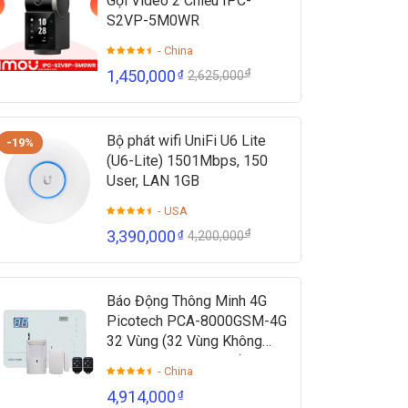
Gọi Video 2 Chiều IPC-
S2VP-5M0WR
- China
₫
1,450,000
₫
2,625,000
Bộ phát wifi UniFi U6 Lite
-19%
(U6-Lite) 1501Mbps, 150
User, LAN 1GB
- USA
₫
3,390,000
₫
4,200,000
Báo Động Thông Minh 4G
Picotech PCA-8000GSM-4G
32 Vùng (32 Vùng Không
Dây + 2 Vùng Có Dây)
- China
4,914,000
₫