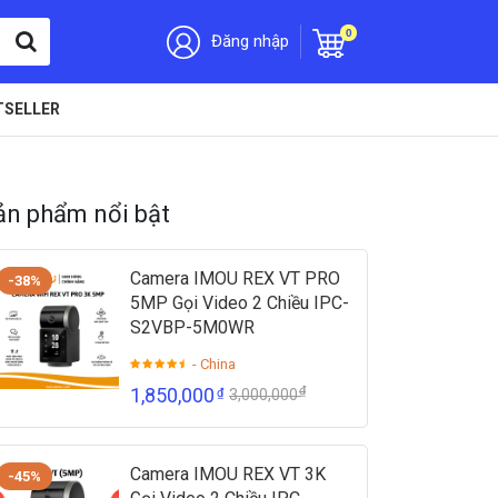
0
Đăng nhập
TSELLER
ản phẩm nổi bật
Camera IMOU REX VT PRO
-38%
5MP Gọi Video 2 Chiều IPC-
S2VBP-5M0WR
- China
₫
1,850,000
₫
3,000,000
Camera IMOU REX VT 3K
-45%