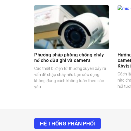
Phương pháp phòng chống cháy
Hướng
nổ cho đầu ghi và camera
camer
Kbvisi
Các thiết bị điện tử thường xuyên xảy ra
Cách l
vấn đề chập cháy nếu bạn sửu dụng
nào cho
không đúng cách không tuân theo các
hỏi tươ
yêu…
HỆ THỐNG PHÂN PHỐI