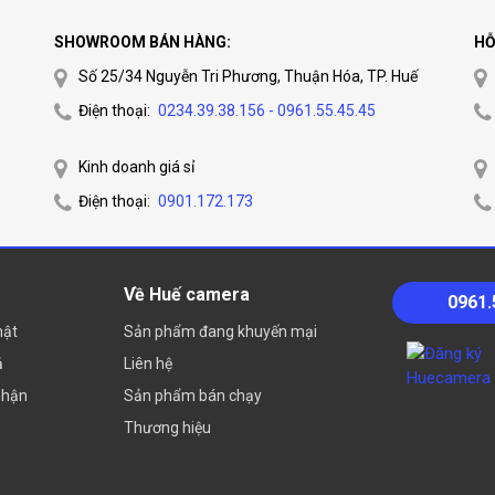
SHOWROOM BÁN HÀNG:
HỖ
Số 25/34 Nguyễn Tri Phương, Thuận Hóa, TP. Huế
Điện thoại:
0234.39.38.156 - 0961.55.45.45
Kinh doanh giá sỉ
Điện thoại:
0901.172.173
Về Huế camera
0961.
mật
Sản phẩm đang khuyến mại
ả
Liên hệ
nhận
Sản phẩm bán chạy
Thương hiệu