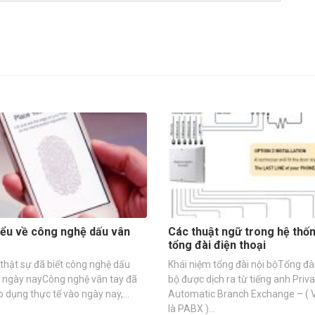
iểu về công nghệ dấu vân
Các thuật ngữ trong hệ thố
tổng đài điện thoại
thật sự đã biết công nghệ dấu
Khái niệm tổng đài nội bộTổng đài
y ngày nayCông nghệ vân tay đã
bộ được dịch ra từ tiếng anh Priv
 dụng thực tế vào ngày nay,…
Automatic Branch Exchange – ( Vi
là PABX )…