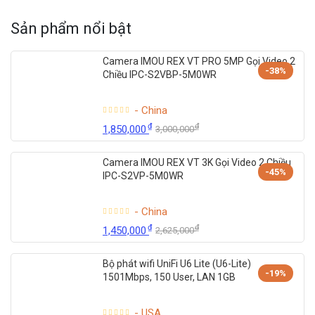
Sản phẩm nổi bật
Camera IMOU REX VT PRO 5MP Gọi Video 2
-38%
Chiều IPC-S2VBP-5M0WR
- China
₫
₫
1,850,000
3,000,000
Camera IMOU REX VT 3K Gọi Video 2 Chiều
-45%
IPC-S2VP-5M0WR
- China
₫
₫
1,450,000
2,625,000
Bộ phát wifi UniFi U6 Lite (U6-Lite)
-19%
1501Mbps, 150 User, LAN 1GB
- USA