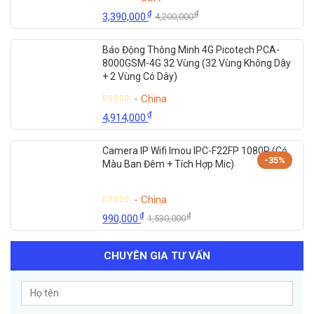
₫
₫
3,390,000
4,200,000
Báo Động Thông Minh 4G Picotech PCA-
8000GSM-4G 32 Vùng (32 Vùng Không Dây
+ 2 Vùng Có Dây)
- China
₫
4,914,000
Camera IP Wifi Imou IPC-F22FP 1080P (Có
-35%
Màu Ban Đêm + Tích Hợp Mic)
- China
₫
₫
990,000
1,530,000
CHUYÊN GIA TƯ VẤN