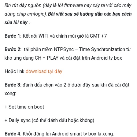
lần rút dây nguồn (đây là lỗi firmware hay xảy ra với các máy
dùng chip amlogic),
Bài viết sau sẽ hướng dẫn các bạn cách
sửa lỗi này .
Bước 1:
Kết nối WIFI và chỉnh múi giờ là GMT +7
Bước 2:
tải phần mềm NTPSync – Time Synchronization từ
kho ứng dụng CH – PLAY và cài đặt trên Android tv box
Hoặc link
download tại đây
Bước 3:
đánh dấu chọn vào 2 ô dưới đây sau khi đã cài đặt
xong:
+ Set time on boot
+ Daily sync (có thể đánh dấu hoặc không)
Bước 4:
Khởi động lại Android smart tv box là xong.