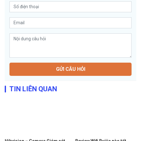
GỬI CÂU HỎI
TIN LIÊN QUAN
Hikvision – Camera Giám sát
Review Wifi Ruijie nào tốt,