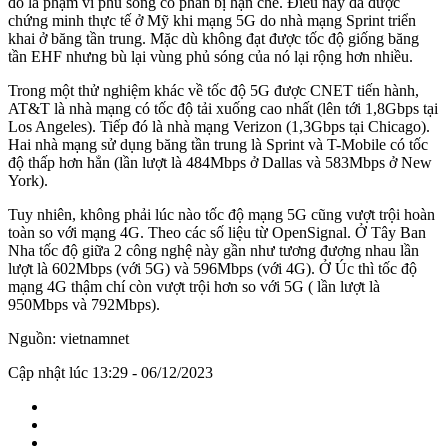
đó là phạm vi phủ sóng có phần bị hạn chế. Điều này đã được
chứng minh thực tế ở Mỹ khi mạng 5G do nhà mạng Sprint triển
khai ở băng tần trung. Mặc dù không đạt được tốc độ giống băng
tần EHF nhưng bù lại vùng phủ sóng của nó lại rộng hơn nhiều.
Trong một thử nghiệm khác về tốc độ 5G được CNET tiến hành,
AT&T là nhà mạng có tốc độ tải xuống cao nhất (lên tới 1,8Gbps tại
Los Angeles). Tiếp đó là nhà mạng Verizon (1,3Gbps tại Chicago).
Hai nhà mạng sử dụng băng tần trung là Sprint và T-Mobile có tốc
độ thấp hơn hẳn (lần lượt là 484Mbps ở Dallas và 583Mbps ở New
York).
Tuy nhiên, không phải lúc nào tốc độ mạng 5G cũng vượt trội hoàn
toàn so với mạng 4G. Theo các số liệu từ OpenSignal. Ở Tây Ban
Nha tốc độ giữa 2 công nghệ này gần như tương đương nhau lần
lượt là 602Mbps (với 5G) và 596Mbps (với 4G). Ở Úc thì tốc độ
mạng 4G thậm chí còn vượt trội hơn so với 5G ( lần lượt là
950Mbps và 792Mbps).
Nguồn: vietnamnet
Cập nhật lúc 13:29 - 06/12/2023