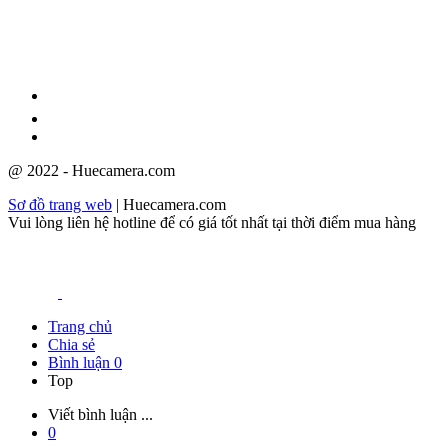
GPĐKKD: 3301123843 do Sở Kế hoạch và Đầu tư cấp ngày
08/12/2009
@ 2022 - Huecamera.com
Sơ đồ trang web
| Huecamera.com
Vui lòng liên hệ hotline để có giá tốt nhất tại thời điểm mua hàng
Trang chủ
Chia sẻ
Bình luận
0
Top
Viết bình luận ...
0