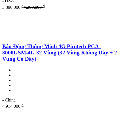
- USA
₫
₫
3,390,000
4,200,000
Báo Động Thông Minh 4G Picotech PCA-
8000GSM-4G 32 Vùng (32 Vùng Không Dây + 2
Vùng Có Dây)
- China
₫
4,914,000