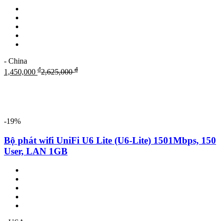
- China
₫
₫
1,450,000
2,625,000
-19%
Bộ phát wifi UniFi U6 Lite (U6-Lite) 1501Mbps, 150
User, LAN 1GB