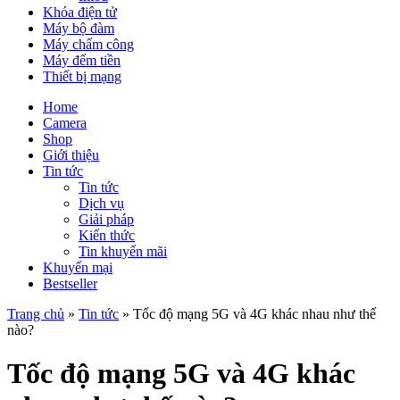
Khóa điện tử
Máy bộ đàm
Máy chấm công
Máy đếm tiền
Thiết bị mạng
Home
Camera
Shop
Giới thiệu
Tin tức
Tin tức
Dịch vụ
Giải pháp
Kiến thức
Tin khuyến mãi
Khuyến mại
Bestseller
Trang chủ
»
Tin tức
»
Tốc độ mạng 5G và 4G khác nhau như thế
nào?
Tốc độ mạng 5G và 4G khác