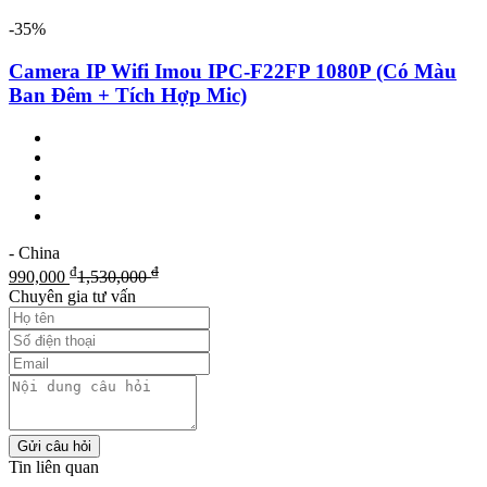
-35%
Camera IP Wifi Imou IPC-F22FP 1080P (Có Màu
Ban Đêm + Tích Hợp Mic)
- China
₫
₫
990,000
1,530,000
Chuyên gia tư vấn
Gửi câu hỏi
Tin liên quan