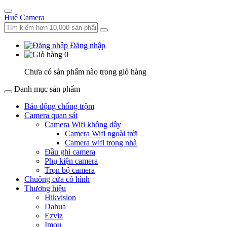
Huế Camera
Đăng nhập
0
Chưa có sản phẩm nào trong giỏ hàng
Danh mục sản phẩm
Báo động chống trộm
Camera quan sát
Camera Wifi không dây
Camera Wifi ngoài trời
Camera wifi trong nhà
Đầu ghi camera
Phụ kiện camera
Trọn bộ camera
Chuông cửa có hình
Thương hiệu
Hikvision
Dahua
Ezviz
Imou