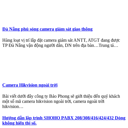
Đà Nẵng phủ sóng camera giám sát giao thông
Hàng loạt vị trí lắp đặt camera giám sát ANTT, ATGT đang được
TP Đà Nẵng vận động người dân, DN trên địa bàn…Trung tá…
Camera Hikvision ngoài trời
Bài viết dưới đây công ty Bảo Phong sẽ giới thiệu đến quý khách
một số mã camera hikvision ngoài trời, camera ngoài trời
hikvision…
Hướng dẫn lập trình SHOHO PABX 208/308/416/424/432 Dòng
không hiển thị số.