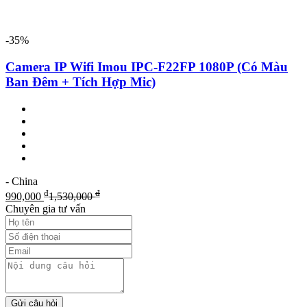
-35%
Camera IP Wifi Imou IPC-F22FP 1080P (Có Màu
Ban Đêm + Tích Hợp Mic)
- China
₫
₫
990,000
1,530,000
Chuyên gia tư vấn
Gửi câu hỏi