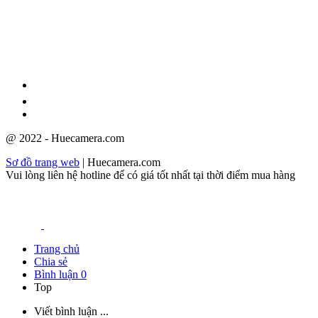
GPĐKKD: 3301123843 do Sở Kế hoạch và Đầu tư cấp ngày
08/12/2009
@ 2022 - Huecamera.com
Sơ đồ trang web
| Huecamera.com
Vui lòng liên hệ hotline để có giá tốt nhất tại thời điểm mua hàng
Trang chủ
Chia sẻ
Bình luận
0
Top
Viết bình luận ...