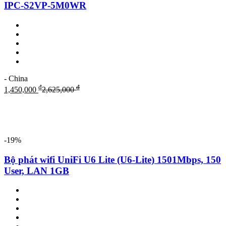
IPC-S2VP-5M0WR
- China
₫
₫
1,450,000
2,625,000
-19%
Bộ phát wifi UniFi U6 Lite (U6-Lite) 1501Mbps, 150
User, LAN 1GB