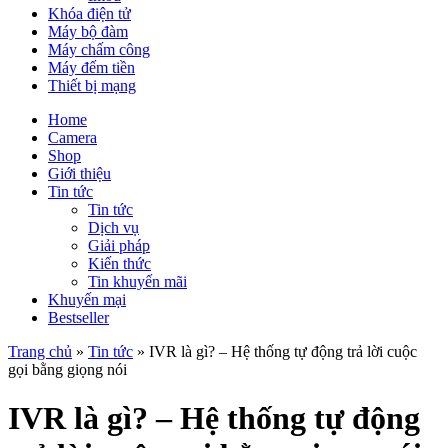
Khóa điện tử
Máy bộ đàm
Máy chấm công
Máy đếm tiền
Thiết bị mạng
Home
Camera
Shop
Giới thiệu
Tin tức
Tin tức
Dịch vụ
Giải pháp
Kiến thức
Tin khuyến mãi
Khuyến mại
Bestseller
Trang chủ
»
Tin tức
»
IVR là gì? – Hệ thống tự động trả lời cuộc
gọi bằng giọng nói
IVR là gì? – Hệ thống tự động