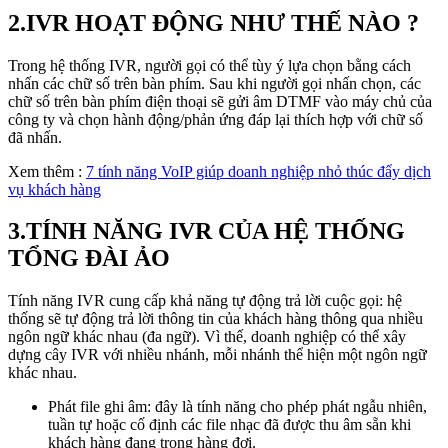
2.IVR HOẠT ĐỘNG NHƯ THẾ NÀO ?
Trong hệ thống IVR, người gọi có thể tùy ý lựa chọn bằng cách
nhấn các chữ số trên bàn phím. Sau khi người gọi nhấn chọn, các
chữ số trên bàn phím điện thoại sẽ gửi âm DTMF vào máy chủ của
công ty và chọn hành động/phản ứng đáp lại thích hợp với chữ số
đã nhấn.
Xem thêm :
7 tính năng VoIP giúp doanh nghiệp nhỏ thúc đẩy dịch
vụ khách hàng
3.TÍNH NĂNG IVR CỦA HỆ THỐNG
TỔNG ĐÀI ẢO
Tính năng IVR cung cấp khả năng tự động trả lời cuộc gọi: hệ
thống sẽ tự động trả lời thông tin của khách hàng thông qua nhiều
ngôn ngữ khác nhau (đa ngữ). Vì thế, doanh nghiệp có thể xây
dựng cây IVR với nhiều nhánh, mỗi nhánh thể hiện một ngôn ngữ
khác nhau.
Phát file ghi âm: đây là tính năng cho phép phát ngẫu nhiên,
tuần tự hoặc cố định các file nhạc đã được thu âm sẵn khi
khách hàng đang trong hàng đợi.