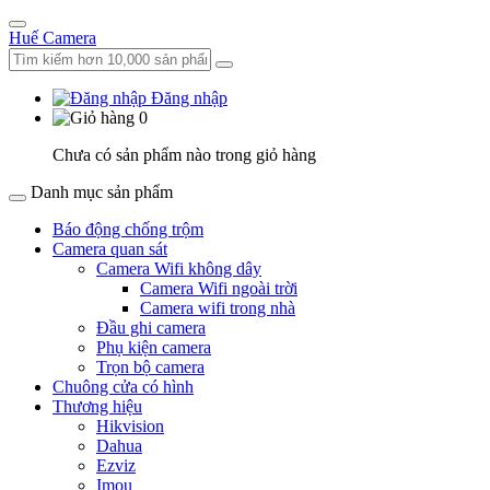
Huế Camera
Đăng nhập
0
Chưa có sản phẩm nào trong giỏ hàng
Danh mục sản phẩm
Báo động chống trộm
Camera quan sát
Camera Wifi không dây
Camera Wifi ngoài trời
Camera wifi trong nhà
Đầu ghi camera
Phụ kiện camera
Trọn bộ camera
Chuông cửa có hình
Thương hiệu
Hikvision
Dahua
Ezviz
Imou