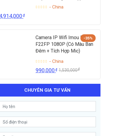
- China
4,914,000
₫
Camera IP Wifi Imou IPC-
-35%
F22FP 1080P (Có Màu Ban
Đêm + Tích Hợp Mic)
- China
₫
990,000
₫
1,530,000
CHUYÊN GIA TƯ VẤN