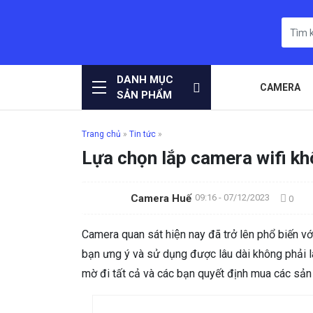
DANH MỤC
CAMERA
SẢN PHẨM
Trang chủ
»
Tin tức
»
Lựa chọn lắp camera wifi khô
Camera Huế
09:16 - 07/12/2023
0
Camera quan sát hiện nay đã trở lên phổ biến v
bạn ưng ý và sử dụng được lâu dài không phải la
mờ đi tất cả và các bạn quyết định mua các sả