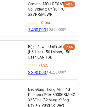
Camera IMOU REX VT 3K
-45%
Gọi Video 2 Chiều IPC-
S2VP-5M0WR
- China
₫
1,450,000
₫
2,625,000
Bộ phát wifi UniFi U6 Lite
-19%
(U6-Lite) 1501Mbps, 150
User, LAN 1GB
- USA
₫
3,390,000
₫
4,200,000
Báo Động Thông Minh 4G
Picotech PCA-8000GSM-4G
32 Vùng (32 Vùng Không
Dây + 2 Vùng Có Dây)