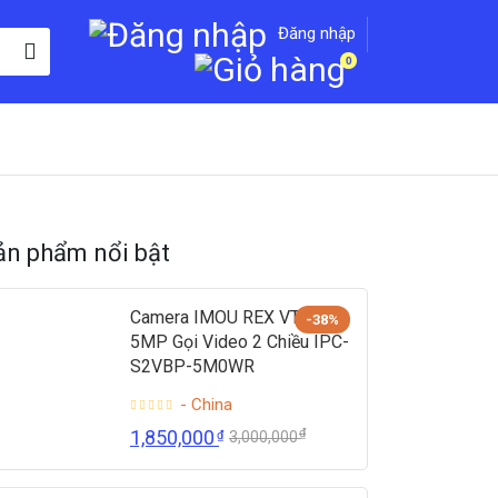
Đăng nhập
0
ản phẩm nổi bật
Camera IMOU REX VT PRO
-38%
5MP Gọi Video 2 Chiều IPC-
S2VBP-5M0WR
- China
₫
1,850,000
₫
3,000,000