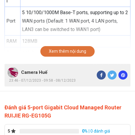
l
5 10/100/1000M Base-T ports, supporting up to 2
Port
WAN ports (Default: 1 WAN port, 4 LAN ports,
LAN3 can be switched to WAN1 port)
RAM
128MB
Xem thêm nội dung
Flash
16MB
Maxi
Camera Huế
mum
23:46 - 07/12/2023 - 09:58 - 08/12/2023
numb
Up to 100 concurrent clients
er of
client
s
Đánh giá 5-port Gigabit Cloud Managed Router
RUIJIE RG-EG105G
Reco
500M asymmetric bandwidth (flow control
mme
disabled)
5
0%
| 0 đánh giá