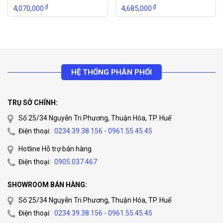
Wireless management
₫
₫
4,070,000
4,685,000
Mana
In AC mode, the maximum management capacity is
geme
300
nt
In gateway mode, the maximum management
capac
capacity is 32
HỆ THỐNG PHÂN PHỐI
ity
AP
Support multi-SSID configuration, SSID hiding,
TRỤ SỞ CHÍNH:
mana
channel setting, power setting, AP wired port
Số 25/34 Nguyễn Tri Phương, Thuận Hóa, TP. Huế
geme
setting, AP online upgrade, STA quantity setting,
Điện thoại:
0234.39.38.156 - 0961.55.45.45
nt
STA blacklist and whitelist
Hotline Hỗ trợ bán hàng
Support local forwarding roaming, Layer 2 roaming,
Điện thoại:
0905.037.467
Roam
Layer 3 roaming between APs, viewing of STA
ing
SHOWROOM BÁN HÀNG:
roaming track
Số 25/34 Nguyễn Tri Phương, Thuận Hóa, TP. Huế
Switch management
Điện thoại:
0234.39.38.156 - 0961.55.45.45