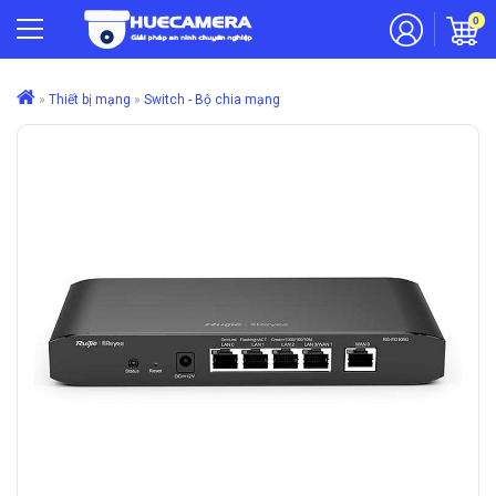
0
»
Thiết bị mạng
»
Switch - Bộ chia mạng