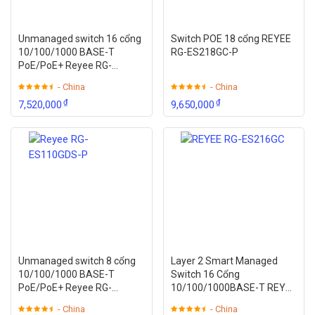
Gateway
Unmanaged switch 16 cổng
Switch POE 18 cổng REYEE
Flow
10/100/1000 BASE-T
RG-ES218GC-P
Support custom flow control policies, IP-based
PoE/PoE+ Reyee RG-
contr
ES118GS-P
automatic bandwidth assignment
- China
- China
ol
₫
₫
7,520,000
9,650,000
Traffi
c
Real-time traffic audit, IP traffic visualization
audit
Beha
vior
mana
Time-based and IP policy-based access control
geme
Unmanaged switch 8 cổng
Layer 2 Smart Managed
nt
10/100/1000 BASE-T
Switch 16 Cổng
PoE/PoE+ Reyee RG-
10/100/1000BASE-T REYEE
VPN
IPsec VPN (8 tunnels) server and client
ES110GDS-P
RG-ES216GC
- China
- China