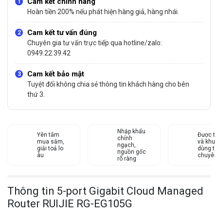
Cam kết chính hãng
Hoàn tiền 200% nếu phát hiện hàng giả, hàng nhái.
Cam kết tư vấn đúng
Chuyên gia tư vấn trực tiếp qua hotline/zalo:
0949.22.39.42
Cam kết bảo mật
Tuyệt đối không chia sẻ thông tin khách hàng cho bên
thứ 3.
Nhập khẩu
Yên tâm
Được tư
chính
mua sắm,
và khu
ngạch,
giải toả lo
dùng từ
nguồn gốc
âu
chuyên
rõ ràng
Thông tin 5-port Gigabit Cloud Managed
Router RUIJIE RG-EG105G