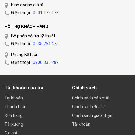
Mana
Kinh doanh giá sỉ
geme
Điện thoại:
0901.172.173
Maximum manageable cloud managed switches:
nt
128
capac
HỖ TRỢ KHÁCH HÀNG
ity
Bộ phận hỗ trợ kỹ thuật
Điện thoại:
0935.754.475
Port
Loop protection, port mirroring, port isolation, port
mana
Phòng Kế toán
configuration, PoE configuration, port limit, storm
Điện thoại:
0906.335.289
geme
control, static MAC, MAC search
nt
Statu
Tài khoản của tôi
Chính sách
s
Port statistics, monitoring information, cable
Tài khoản
Chính sách bảo mật
displ
detection, VLAN configuration, MAC list
Thanh toán
Chính sách đổi trả
ay
Đơn hàng
Chính sách giao nhận
Upgra
Tải xuống
Tài khoản
de
Địa chỉ