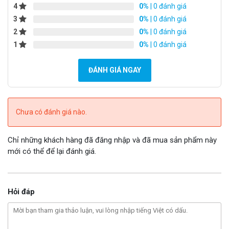
nded
4
0%
| 0 đánh giá
300M asymmetric bandwidth (flow control
band
3
0%
| 0 đánh giá
enabled)
width
2
0%
| 0 đánh giá
1
0%
| 0 đánh giá
Local
powe
ĐÁNH GIÁ NGAY
r
Support 220V AC local power supply
suppl
y
Chưa có đánh giá nào.
Powe
Chỉ những khách hàng đã đăng nhập và đã mua sản phẩm này
r
mới có thể để lại đánh giá.
cons
<6W
umpti
on
Hỏi đáp
Network
PPPoE dial-up, DHCP client, static IP, automatic