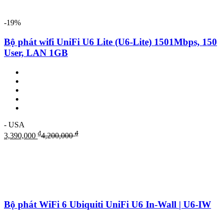
-19%
Bộ phát wifi UniFi U6 Lite (U6-Lite) 1501Mbps, 150
User, LAN 1GB
- USA
₫
₫
3,390,000
4,200,000
Bộ phát WiFi 6 Ubiquiti UniFi U6 In-Wall | U6-IW