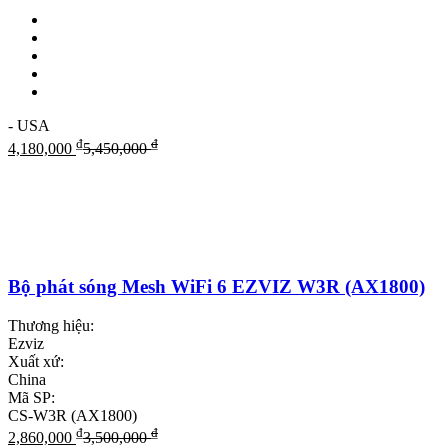
- USA
₫
₫
4,180,000
5,450,000
Bộ phát sóng Mesh WiFi 6 EZVIZ W3R (AX1800)
Thương hiệu:
Ezviz
Xuất xứ:
China
Mã SP:
CS-W3R (AX1800)
₫
₫
2,860,000
3,500,000