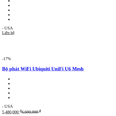
- USA
Liên hệ
-17%
Bộ phát WiFi Ubiquiti UniFi U6 Mesh
- USA
₫
₫
5,480,000
6,600,000