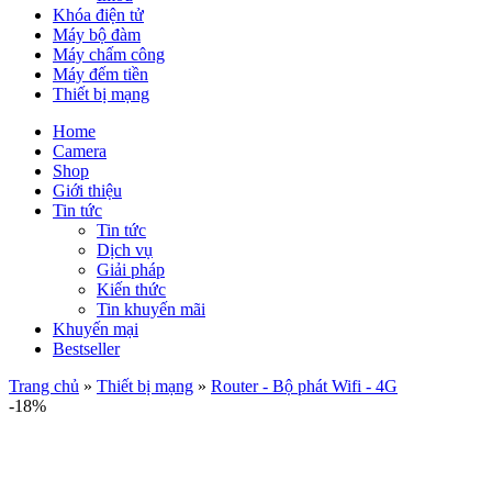
Khóa điện tử
Máy bộ đàm
Máy chấm công
Máy đếm tiền
Thiết bị mạng
Home
Camera
Shop
Giới thiệu
Tin tức
Tin tức
Dịch vụ
Giải pháp
Kiến thức
Tin khuyến mãi
Khuyến mại
Bestseller
Trang chủ
»
Thiết bị mạng
»
Router - Bộ phát Wifi - 4G
-18%