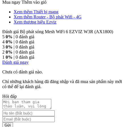
Mua ngay
Thêm vào giỏ
Xem thêm Thiết bị mạng
Xem thêm Router - Bộ phát Wifi - 4G
Xem thương hiệu Ezviz
Đánh giá Bộ phát sóng Mesh WiFi 6 EZVIZ W3R (AX1800)
5
0%
| 0 đánh giá
4
0%
| 0 đánh giá
3
0%
| 0 đánh giá
2
0%
| 0 đánh giá
1
0%
| 0 đánh giá
Đánh giá ngay
Chưa có đánh giá nào.
Chỉ những khách hàng đã đăng nhập và đã mua sản phẩm này mới
có thể để lại đánh giá.
Hỏi đáp
Gửi