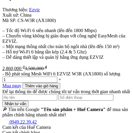
Thương hiệu:
Ezviz
Xuất xứ:
China
Mã SP:
CS-W3R (AX1800)
– Tốc độ Wi-Fi 6 siêu nhanh (lên đến 1800 Mbps)
– Chuyển vùng không bị gián đoạn với công nghệ EasyMesh của
EZVIZ.
– Một mạng thống nhất cho toàn bộ ngôi nhà (lên đến 150 m²)
– Hỗ trợ Wi-Fi 6 băng tần kép (2.4 & 5 Ghz)
– Dễ dàng thiết lập và quản lý bằng ứng dụng EZVIZ
₫
₫
2,860,000
3,500,000
-
Bộ phát sóng Mesh WiFi 6 EZVIZ W3R (AX1800) số lượng
+
Mua ngay
Thêm vào giỏ hàng
Để lại thông tin để được chúng tôi tư vấn trong thời gian nhanh nhất
Nhận tư vấn
🔎 Tìm trên Google
"Tên sản phẩm + Huế Camera"
để mua sản
phẩm chính hãng nhanh nhất nhé!
0949.22.39.42
Cam kết của Huế Camera
Cam kết chính hãng