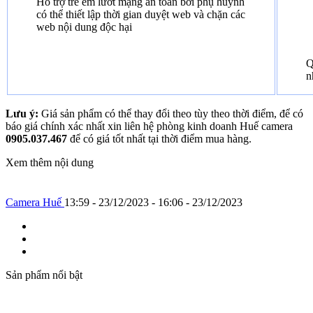
Hỗ trợ trẻ em lướt mạng an toàn bởi phụ huynh
có thể thiết lập thời gian duyệt web và chặn các
web nội dung độc hại
Q
n
Lưu ý:
Giá sản phẩm có thể thay đổi theo tùy theo thời điểm, để có
báo giá chính xác nhất xin liên hệ phòng kinh doanh Huế camera
0905.037.467
để có giá tốt nhất tại thời điểm mua hàng.
Xem thêm nội dung
Camera Huế
13:59 - 23/12/2023 - 16:06 - 23/12/2023
Sản phẩm nổi bật