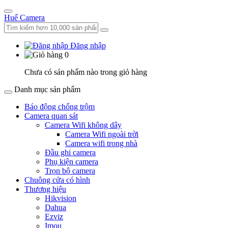
Huế Camera
Đăng nhập
0
Chưa có sản phẩm nào trong giỏ hàng
Danh mục sản phẩm
Báo động chống trộm
Camera quan sát
Camera Wifi không dây
Camera Wifi ngoài trời
Camera wifi trong nhà
Đầu ghi camera
Phụ kiện camera
Trọn bộ camera
Chuông cửa có hình
Thương hiệu
Hikvision
Dahua
Ezviz
Imou